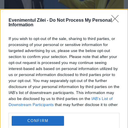
Evenimentul Zilei -
Do Not Process My Personal
Information
If you wish to opt-out of the sale, sharing to third parties, or
processing of your personal or sensitive information for
Bruxelles-ul aplică planul „Fantoma
targeted advertising by us, please use the below opt-out
Schengen” pentru a SALVA spatele
section to confirm your selection. Please note that after your
opt-out request is processed you may continue seeing
CIURUIT al lui Merkel. Grecia scoasă
interest-based ads based on personal information utilized by
Țap Ispășitor
us or personal information disclosed to third parties prior to
your opt-out. You may separately opt-out of the further
15 FEBRUARIE 2016
disclosure of your personal information by third parties on the
IAB’s list of downstream participants. This information may
Consiliul European a dat un ultimatum de
also be disclosed by us to third parties on the
IAB’s List of
Downstream Participants
that may further disclose it to other
trei luni Greciei pentru a-și rezolva
third parties.
„serioasele carențe” constatate în
CONFIRM
chestiunea imigranților. În cazul unui eșec,