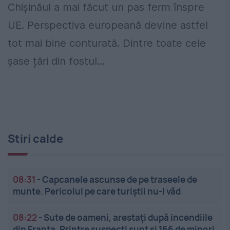
Chișinăul a mai făcut un pas ferm înspre
UE. Perspectiva europeană devine astfel
tot mai bine conturată. Dintre toate cele
șase țări din fostul...
Stiri calde
08:31
-
Capcanele ascunse de pe traseele de
munte. Pericolul pe care turiștii nu-l văd
08:22
-
Sute de oameni, arestați după incendiile
din Franța. Printre suspecți sunt și 166 de minori