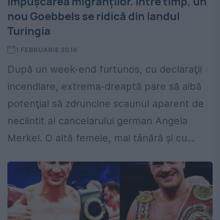
împuşcarea migranţilor. Între timp, un
nou Goebbels se ridică din landul
Turingia
1 FEBRUARIE 2016
După un week-end furtunos, cu declaraţii
incendiare, extrema-dreaptă pare să aibă
potenţial să zdruncine scaunul aparent de
neclintit al cancelarului german Angela
Merkel. O altă femeie, mai tânără şi cu...