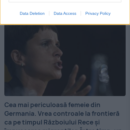
statele membre ale UE vor putea institui...
Data Deletion
Data Access
Privacy Policy
Cea mai periculoasă femeie din
Germania. Vrea controale la frontieră
ca pe timpul Războiului Rece şi