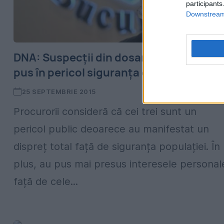
participants
Downstream 
DNA: Suspecții din dosarul ApaNova au
pus în pericol siguranța cetățenilor
25 SEPTEMBRIE 2015
Procurorii consideră că cei trei sunt un
pericol public deoarece au manifestat un
dispreț total față de siguranța populației. În
plus, au pus mai presus interesele personal
față de cele...