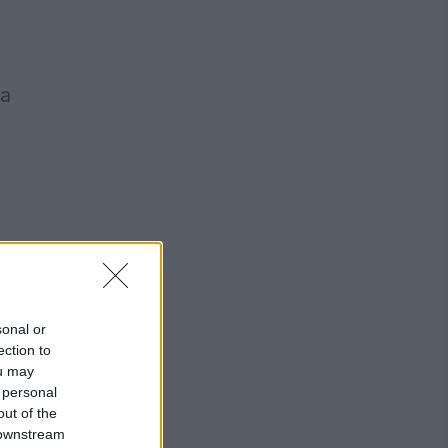
la
sonal or
ection to
ou may
 personal
out of the
 downstream