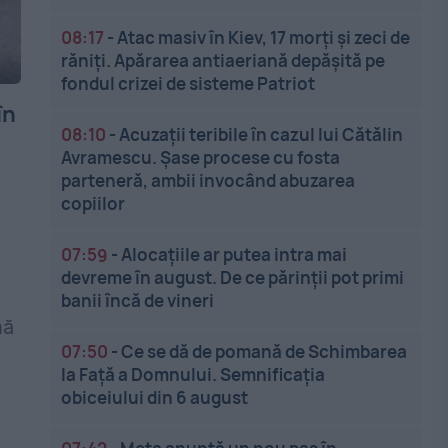
08:17
-
Atac masiv în Kiev, 17 morți și zeci de
răniți. Apărarea antiaeriană depășită pe
fondul crizei de sisteme Patriot
în
08:10
-
Acuzații teribile în cazul lui Cătălin
Avramescu. Șase procese cu fosta
parteneră, ambii invocând abuzarea
copiilor
07:59
-
Alocațiile ar putea intra mai
devreme în august. De ce părinții pot primi
banii încă de vineri
mă
07:50
-
Ce se dă de pomană de Schimbarea
la Față a Domnului. Semnificația
obiceiului din 6 august