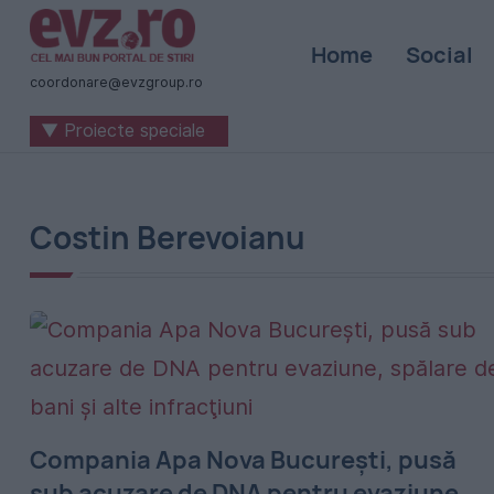
Știri
Home
Social
naționale
coordonare@evzgroup.ro
și
▼ Proiecte speciale
internaționale
|
România
Costin Berevoianu
-
Evenimentul
Zilei
Compania Apa Nova Bucureşti, pusă
sub acuzare de DNA pentru evaziune,