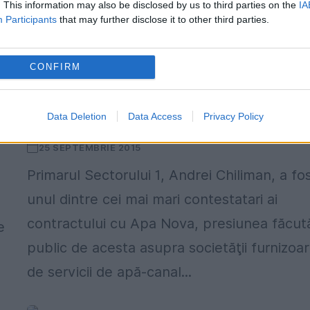
. This information may also be disclosed by us to third parties on the
IA
Participants
that may further disclose it to other third parties.
CONFIRM
Cum a intervenit Moisescu pe lângă
Chiliman și Orescu să accepte
Data Deletion
Data Access
Privacy Policy
contrcatul cu ApaNova
25 SEPTEMBRIE 2015
Primarul Sectorului 1, Andrei Chiliman, a fo
unul dintre cei mai mari contestatari ai
contractului cu Apa Nova, presiunea făcut
e
public de acesta asupra societăţii furnizoa
de servicii de apă-canal...