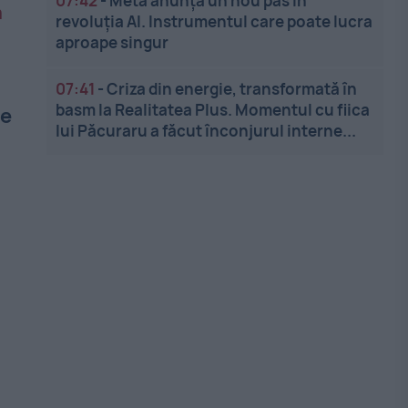
07:42
-
Meta anunță un nou pas în
revoluția AI. Instrumentul care poate lucra
aproape singur
07:41
-
Criza din energie, transformată în
basm la Realitatea Plus. Momentul cu fiica
ne
lui Păcuraru a făcut înconjurul interne...