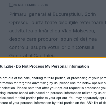
25 SEPTEMBRIE 2015
Primarul general al Bucureştiului, Sorin
Oprescu, purta toate discuţiile referitoare 
activitatea primăriei cu Vlad Moisescu,
despre care procurorii spun că deţinea
controlul asupra voturilor din Consiliul
General al Capitalei....
l Zilei -
Do Not Process My Personal Information
to opt-out of the sale, sharing to third parties, or processing of your per
formation for targeted advertising by us, please use the below opt-out s
r selection. Please note that after your opt-out request is processed y
eing interest-based ads based on personal information utilized by us or
disclosed to third parties prior to your opt-out. You may separately opt-
losure of your personal information by third parties on the IAB’s list of