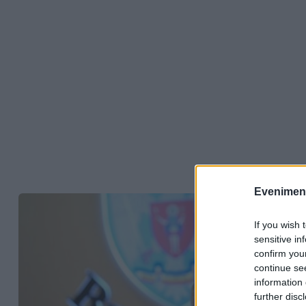
Evenimentu
If you wish 
sensitive in
confirm you
continue se
information 
further disc