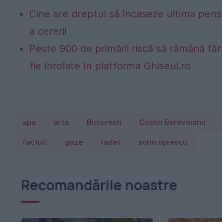
Cine are dreptul să încaseze ultima pen
a cererii
Peste 900 de primării riscă să rămână fă
fie înrolate în platforma Ghiseul.ro
apa
arta
Bucuresti
Costin Berevoianu
facturi
gaze
radet
sorin oprescu
Recomandările noastre