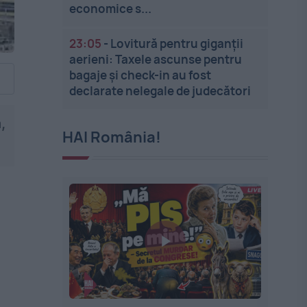
economice s...
23:05
-
Lovitură pentru giganții
aerieni: Taxele ascunse pentru
bagaje și check-in au fost
declarate nelegale de judecători
,
HAI România!