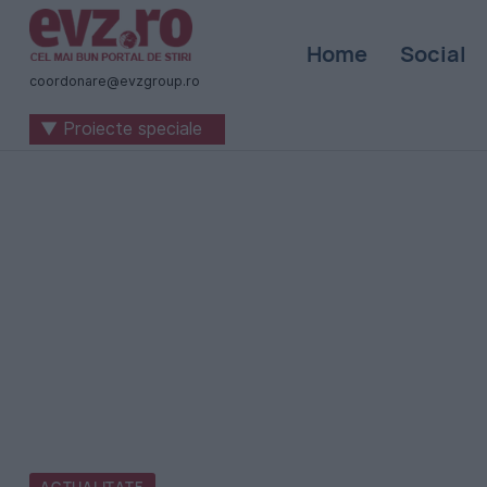
Știri
Home
Social
naționale
coordonare@evzgroup.ro
și
▼ Proiecte speciale
internaționale
|
România
-
Evenimentul
Zilei