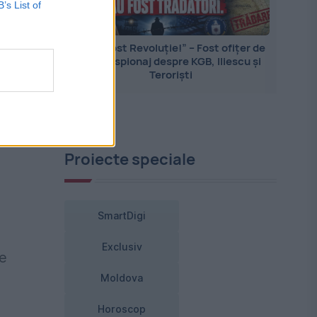
B’s List of
„Nu a fost Revoluție!” – Fost ofițer de
contraspionaj despre KGB, Iliescu și
Teroriști
Proiecte speciale
SmartDigi
Exclusiv
de
Moldova
Horoscop