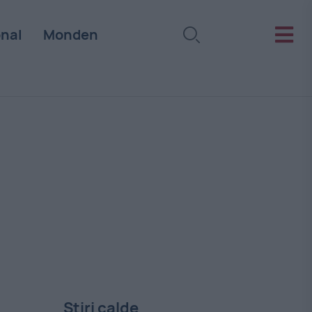
onal
Monden
Stiri calde