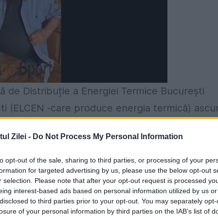
mă de Distribuție a Energiei Termice București
ști (ELCEN -care produce energia termică) ascu
ci de mii de familii din Capitală riscă să îngheț
l Zilei -
Do Not Process My Personal Information
sectoarele 2, 3 și 4 stau deja fără apa caldă și î
că din umeri, dau vina pe alții și susțin că nu est
to opt-out of the sale, sharing to third parties, or processing of your per
formation for targeted advertising by us, please use the below opt-out s
juns în case pentru că Distrigaz a oprit gazele,
r selection. Please note that after your opt-out request is processed y
eing interest-based ads based on personal information utilized by us or
u a plătit facturile. Deși au dat asigurări, ieri
disclosed to third parties prior to your opt-out. You may separately opt-
pun că trebuie să lase robinetele deschise cel
losure of your personal information by third parties on the IAB’s list of