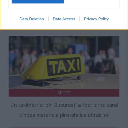
VREMEA
Caniculă sufocantă și furtuni violente în
Data Deletion
Data Access
Privacy Policy
București. Prognoza specială emisă de ANM
SPORT
Un taximetrist din București a fost prins când
vindea materiale pirotehnice ultrașilor