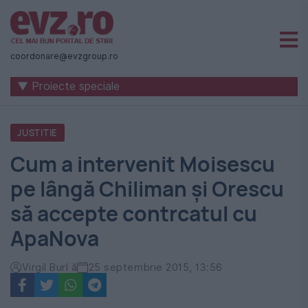
Știri
naționale
coordonare@evzgroup.ro
și
▼ Proiecte speciale
internaționale
|
JUSTITIE
România
Cum a intervenit Moisescu
-
pe lângă Chiliman și Orescu
Evenimentul
să accepte contrcatul cu
Zilei
ApaNova
Virgil Burl ă
25 septembrie 2015, 13:56