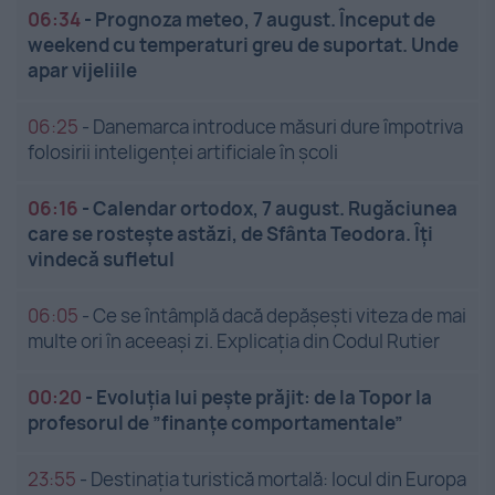
06:34
-
Prognoza meteo, 7 august. Început de
weekend cu temperaturi greu de suportat. Unde
apar vijeliile
06:25
-
Danemarca introduce măsuri dure împotriva
folosirii inteligenței artificiale în școli
06:16
-
Calendar ortodox, 7 august. Rugăciunea
care se rostește astăzi, de Sfânta Teodora. Îți
vindecă sufletul
06:05
-
Ce se întâmplă dacă depășești viteza de mai
multe ori în aceeași zi. Explicația din Codul Rutier
00:20
-
Evoluția lui pește prăjit: de la Topor la
profesorul de ”finanțe comportamentale”
23:55
-
Destinația turistică mortală: locul din Europa