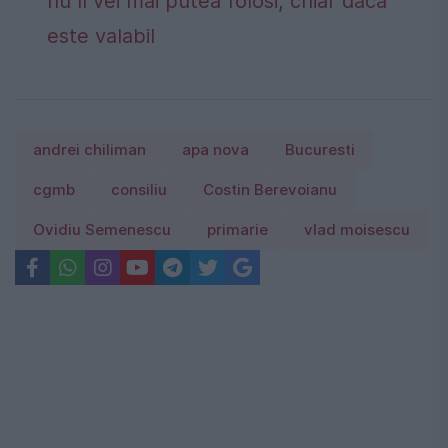
nu îl vei mai putea folosi, chiar dacă
este valabil
andrei chiliman
apa nova
Bucuresti
cgmb
consiliu
Costin Berevoianu
Ovidiu Semenescu
primarie
vlad moisescu