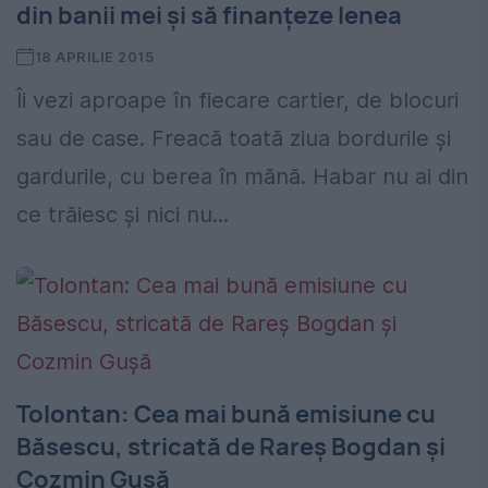
din banii mei şi să finanţeze lenea
18 APRILIE 2015
Îi vezi aproape în fiecare cartier, de blocuri
sau de case. Freacă toată ziua bordurile şi
gardurile, cu berea în mănă. Habar nu ai din
ce trăiesc şi nici nu...
Tolontan: Cea mai bună emisiune cu
Băsescu, stricată de Rareş Bogdan şi
Cozmin Guşă