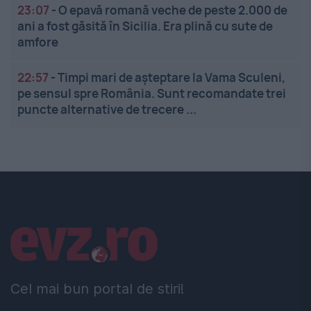
23:07
-
O epavă romană veche de peste 2.000 de
ani a fost găsită în Sicilia. Era plină cu sute de
amfore
22:57
-
Timpi mari de așteptare la Vama Sculeni,
pe sensul spre România. Sunt recomandate trei
puncte alternative de trecere ...
Linkuri utile
Cel mai bun portal de stiri!