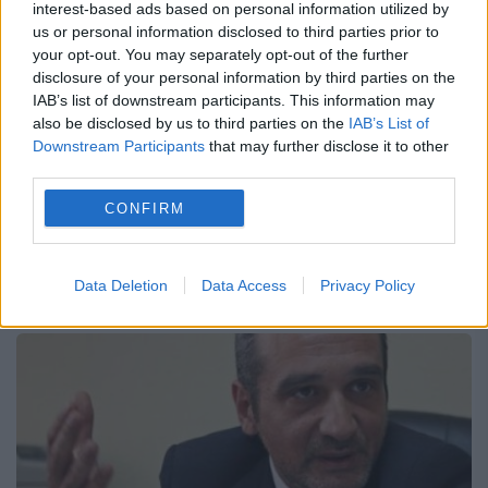
Realitatea TV: ”Mi-am dat seama că
interest-based ads based on personal information utilized by
us or personal information disclosed to third parties prior to
este o capcană şi am tratat-o ca atare”
your opt-out. You may separately opt-out of the further
disclosure of your personal information by third parties on the
19 APRILIE 2015
IAB’s list of downstream participants. This information may
also be disclosed by us to third parties on the
IAB’s List of
Fostul președinte Traian Băsescu a relatat
Downstream Participants
that may further disclose it to other
pe Facebook cum s-a desfășurat emisiunea
third parties.
de vineri în care s-a aflat în postura de a
CONFIRM
riposta de unul singur atacului venit din
partea...
Data Deletion
Data Access
Privacy Policy