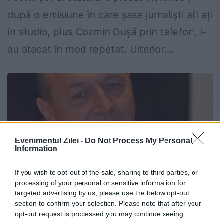
după o emisiune în care șase jurnaliști afl ați
în studio, plus Cozmin Gușă prin telefon, l-
au atacat în mod repetat. Ulterior,...
Evenimentul Zilei -
Do Not Process My Personal
Information
If you wish to opt-out of the sale, sharing to third parties, or
processing of your personal or sensitive information for
targeted advertising by us, please use the below opt-out
section to confirm your selection. Please note that after your
Traian Băsescu, despre emisiunea de la
opt-out request is processed you may continue seeing