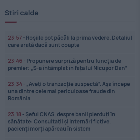
Stiri calde
23:57
-
Roșiile pot păcăli la prima vedere. Detaliul
care arată dacă sunt coapte
23:46
-
Propunere surpriză pentru funcția de
premier: „S-a întâmplat în fața lui Nicușor Dan”
23:34
-
„Aveți o tranzacție suspectă”. Așa începe
una dintre cele mai periculoase fraude din
România
23:18
-
Șeful CNAS, despre banii pierduți în
sănătate: Consultații și internări fictive,
pacienți morți apăreau în sistem