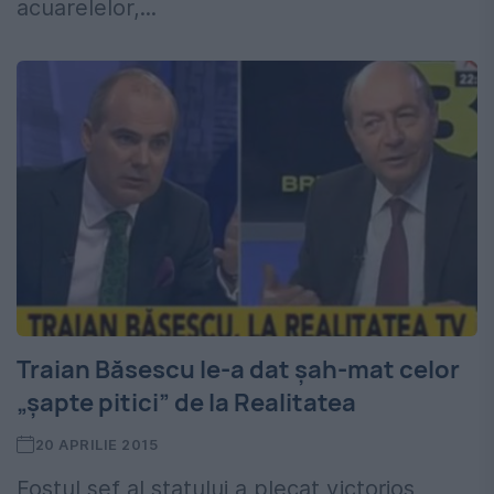
acuarelelor,...
Traian Băsescu le-a dat șah-mat celor
„șapte pitici” de la Realitatea
20 APRILIE 2015
Fostul șef al statului a plecat victorios ,