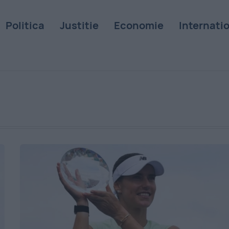
Politica
Justitie
Economie
Internati