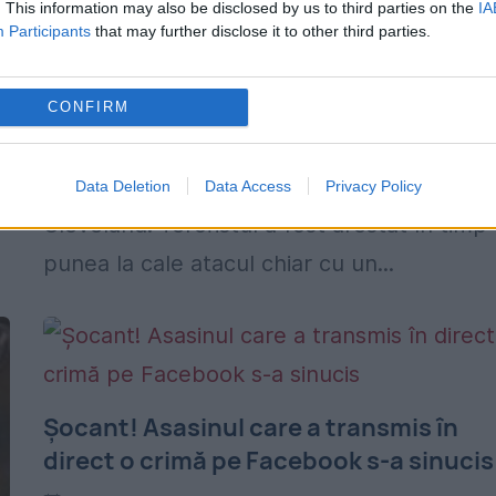
. This information may also be disclosed by us to third parties on the
IA
Naţională a Americii a fost DEJUCAT d
Participants
that may further disclose it to other third parties.
către FBI
2 IULIE 2018
CONFIRM
Potrivit CBS, FBI a împiedicat un presupus
e
plan de atac pregătit pentru 4 iulie în
Data Deletion
Data Access
Privacy Policy
Cleveland. Teroristul a fost arestat în timp
punea la cale atacul chiar cu un...
Șocant! Asasinul care a transmis în
direct o crimă pe Facebook s-a sinucis