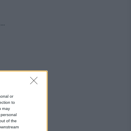
..
sonal or
ection to
ou may
 personal
out of the
 downstream