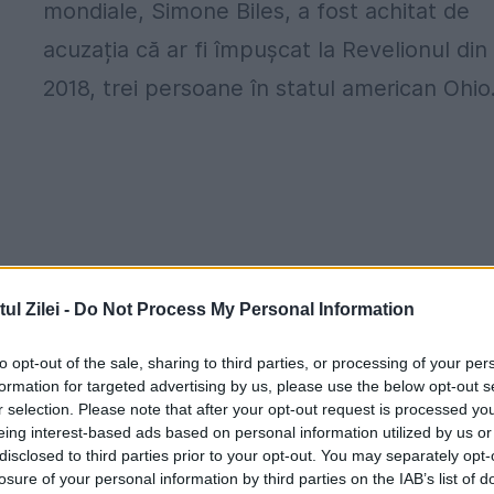
mondiale, Simone Biles, a fost achitat de
acuzația că ar fi împușcat la Revelionul din
2018, trei persoane în statul american Ohio..
l Zilei -
Do Not Process My Personal Information
to opt-out of the sale, sharing to third parties, or processing of your per
formation for targeted advertising by us, please use the below opt-out s
r selection. Please note that after your opt-out request is processed y
eing interest-based ads based on personal information utilized by us or
disclosed to third parties prior to your opt-out. You may separately opt-
losure of your personal information by third parties on the IAB’s list of
Un atac TERORIST pregătit de Ziua