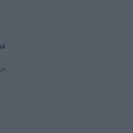
.
nă
 un