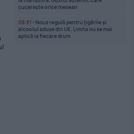
la mânăstire. Gustul autentic care
cucerește orice mesean
08:51
-
Noua regulă pentru țigările și
alcoolul aduse din UE. Limita nu se mai
aplică la fiecare drum
a
ul