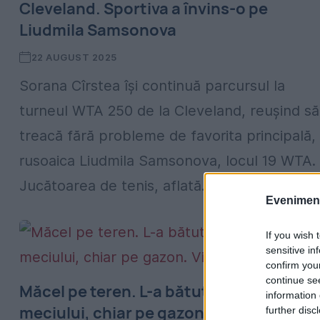
Cleveland. Sportiva a învins-o pe
Liudmila Samsonova
22 AUGUST 2025
Sorana Cîrstea își continuă parcursul la
turneul WTA 250 de la Cleveland, reușind să
treacă fără probleme de favorita principală,
rusoaica Liudmila Samsonova, locul 19 WTA.
Jucătoarea de tenis, aflată...
Evenimentu
If you wish 
sensitive in
confirm you
continue se
Măcel pe teren. L-a bătut în timpul
information 
meciului, chiar pe gazon. Video
further disc