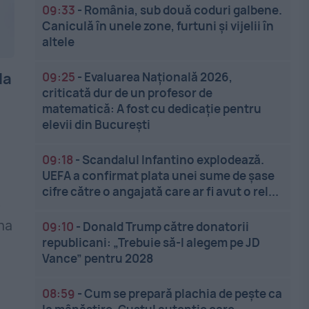
09:33
-
România, sub două coduri galbene.
Caniculă în unele zone, furtuni și vijelii în
altele
la
09:25
-
Evaluarea Națională 2026,
criticată dur de un profesor de
matematică: A fost cu dedicație pentru
elevii din București
09:18
-
Scandalul Infantino explodează.
UEFA a confirmat plata unei sume de șase
cifre către o angajată care ar fi avut o rel...
t
na
09:10
-
Donald Trump către donatorii
republicani: „Trebuie să-l alegem pe JD
Vance” pentru 2028
08:59
-
Cum se prepară plachia de pește ca