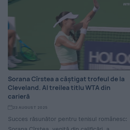
Sorana Cîrstea a câștigat trofeul de la
Cleveland. Al treilea titlu WTA din
carieră
23 AUGUST 2025
Succes răsunător pentru tenisul românesc:
Sorana Cîrstea, venită din calificări, a