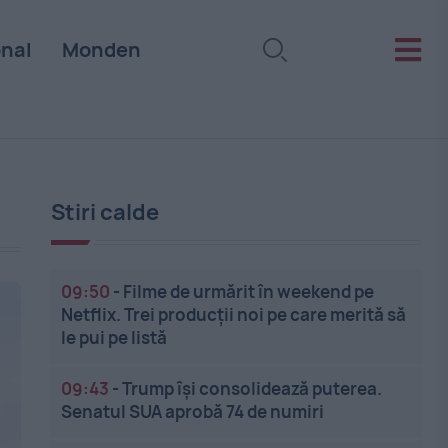
onal
Monden
Stiri calde
09:50
-
Filme de urmărit în weekend pe
Netflix. Trei producții noi pe care merită să
le pui pe listă
09:43
-
Trump își consolidează puterea.
Senatul SUA aprobă 74 de numiri