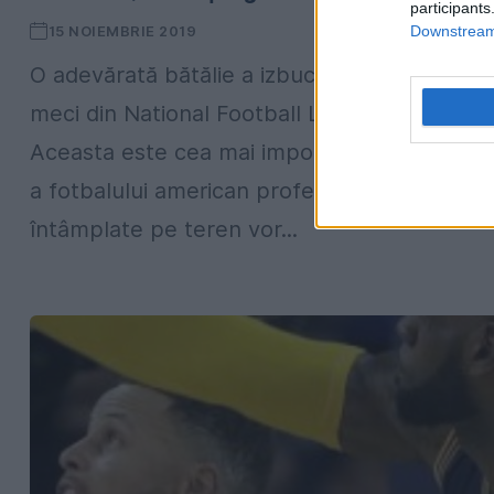
participants
Downstream 
15 NOIEMBRIE 2019
O adevărată bătălie a izbucnit în timpul unui
meci din National Football League (NFL).
Aceasta este cea mai importantă competiți
a fotbalului american profesionist, însă cele
întâmplate pe teren vor...