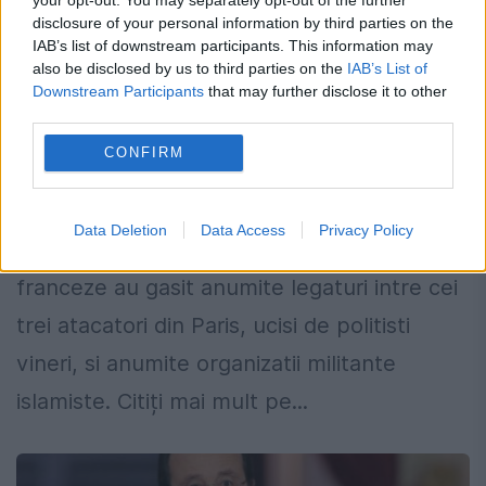
disclosure of your personal information by third parties on the
IAB’s list of downstream participants. This information may
New York Times: Legaturile dintre cei
also be disclosed by us to third parties on the
IAB’s List of
Downstream Participants
that may further disclose it to other
trei teroristi francezi si gruparile
third parties.
jihadiste. Elementul pe care il au in
CONFIRM
comun
10 IANUARIE 2015
Data Deletion
Data Access
Privacy Policy
Oficialii serviciilor de informatii americane si
franceze au gasit anumite legaturi intre cei
trei atacatori din Paris, ucisi de politisti
vineri, si anumite organizatii militante
islamiste. Citiți mai mult pe...