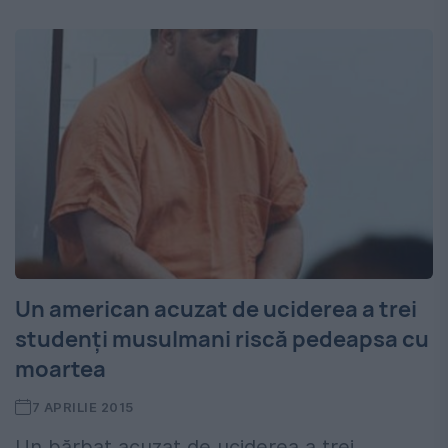
Un american acuzat de uciderea a trei
studenți musulmani riscă pedeapsa cu
moartea
7 APRILIE 2015
Un bărbat acuzat de uciderea a trei