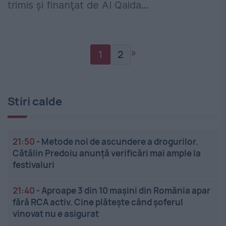
trimis şi finanţat de Al Qaida...
»
1
2
Stiri calde
21:50
-
Metode noi de ascundere a drogurilor.
Cătălin Predoiu anunță verificări mai ample la
festivaluri
21:40
-
Aproape 3 din 10 mașini din România apar
fără RCA activ. Cine plătește când șoferul
vinovat nu e asigurat