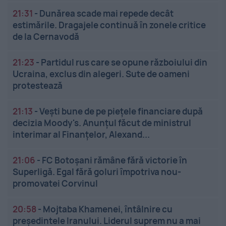
21:31
-
Dunărea scade mai repede decât
estimările. Dragajele continuă în zonele critice
de la Cernavodă
21:23
-
Partidul rus care se opune războiului din
Ucraina, exclus din alegeri. Sute de oameni
protestează
21:13
-
Vești bune de pe piețele financiare după
decizia Moody's. Anunțul făcut de ministrul
interimar al Finanțelor, Alexand...
21:06
-
FC Botoșani rămâne fără victorie în
Superligă. Egal fără goluri împotriva nou-
promovatei Corvinul
20:58
-
Mojtaba Khamenei, întâlnire cu
președintele Iranului. Liderul suprem nu a mai