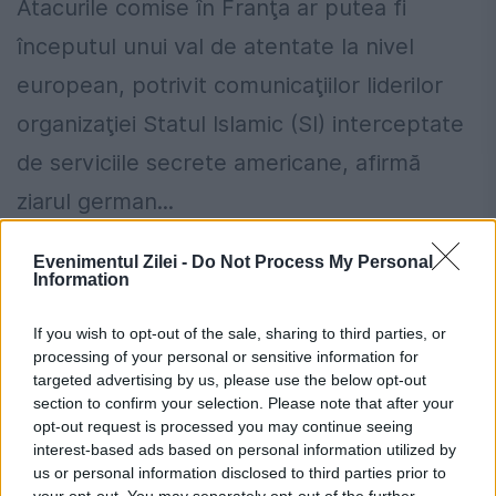
Atacurile comise în Franţa ar putea fi
începutul unui val de atentate la nivel
european, potrivit comunicaţiilor liderilor
organizaţiei Statul Islamic (SI) interceptate
de serviciile secrete americane, afirmă
ziarul german...
Evenimentul Zilei -
Do Not Process My Personal
Information
If you wish to opt-out of the sale, sharing to third parties, or
processing of your personal or sensitive information for
targeted advertising by us, please use the below opt-out
section to confirm your selection. Please note that after your
opt-out request is processed you may continue seeing
interest-based ads based on personal information utilized by
us or personal information disclosed to third parties prior to
your opt-out. You may separately opt-out of the further