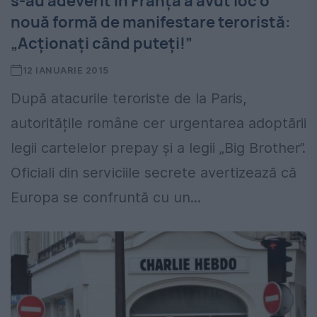
s-au adeverit În Franța a avut loc o
nouă formă de manifestare teroristă:
„Acționați când puteți!”
12 IANUARIE 2015
După atacurile teroriste de la Paris,
autoritățile române cer urgentarea adoptării
legii cartelelor prepay și a legii „Big Brother”.
Oficiali din serviciile secrete avertizează că
Europa se confruntă cu un...