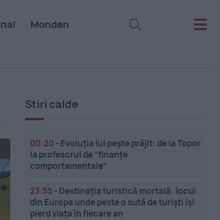
onal
Monden
Stiri calde
00:20
-
Evoluția lui pește prăjit: de la Topor
la profesorul de ”finanțe
comportamentale”
23:55
-
Destinația turistică mortală: locul
din Europa unde peste o sută de turiști își
pierd viața în fiecare an