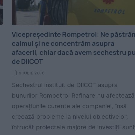
Vicepreședinte Rompetrol: Ne păstră
calmul și ne concentrăm asupra
afacerii, chiar dacă avem sechestru p
de DIICOT
19 IULIE 2016
Sechestrul instituit de DIICOT asupra
bunurilor Rompetrol Rafinare nu afectează
operațiunile curente ale companiei, însă
creează probleme la nivelul obiectivelor,
întrucât proiectele majore de investiții sun