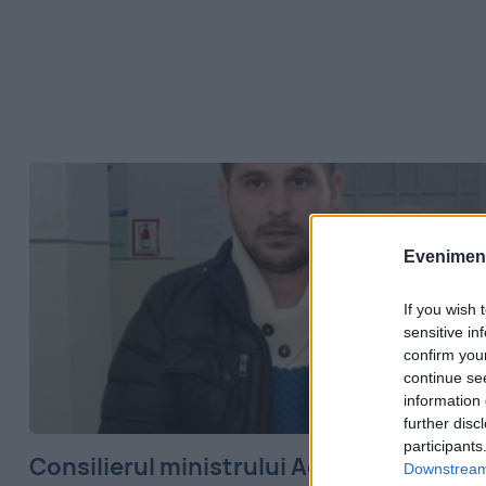
Evenimentu
If you wish 
sensitive in
confirm you
continue se
information 
further disc
participants
Consilierul ministrului Agriculturii, prin
Downstream 