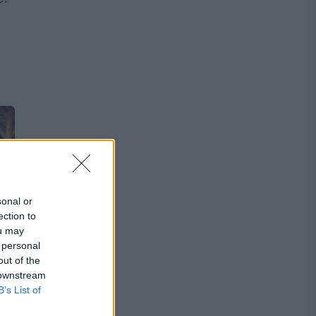
sonal or
ection to
ou may
 personal
out of the
 downstream
B’s List of