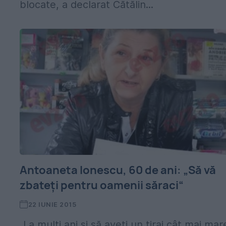
blocate, a declarat Cătălin...
Antoaneta Ionescu, 60 de ani: „Să vă
zbateți pentru oamenii săraci“
22 IUNIE 2015
„La mulți ani și să aveți un tiraj cât mai mar