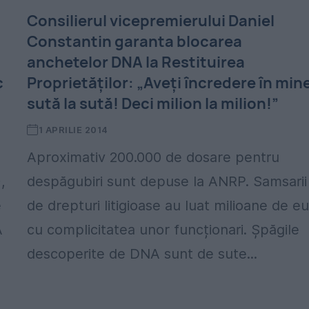
Consilierul vicepremierului Daniel
Constantin garanta blocarea
anchetelor DNA la Restituirea
c
Proprietăţilor: „Aveți încredere în min
sută la sută! Deci milion la milion!”
1 APRILIE 2014
Aproximativ 200.000 de dosare pentru
,
despăgubiri sunt depuse la ANRP. Samsarii
e
de drepturi litigioase au luat milioane de e
A
cu complicitatea unor funcționari. Șpăgile
descoperite de DNA sunt de sute...