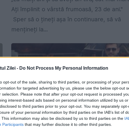
Ați împlinit o vârstă frumoasă, 23 de ani."
Sper să o țineți așa în continuare, să vă
mențineți la...
l Zilei -
Do Not Process My Personal Information
to opt-out of the sale, sharing to third parties, or processing of your per
formation for targeted advertising by us, please use the below opt-out s
r selection. Please note that after your opt-out request is processed y
eing interest-based ads based on personal information utilized by us or
disclosed to third parties prior to your opt-out. You may separately opt-
losure of your personal information by third parties on the IAB’s list of
. This information may also be disclosed by us to third parties on the
IA
s
EXCLUSIV PRINT. Consilierul
Participants
that may further disclose it to other third parties.