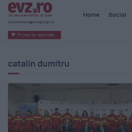
Știri
Home
Social
naționale
coordonare@evzgroup.ro
și
▼ Proiecte speciale
internaționale
|
România
catalin dumitru
-
Evenimentul
Zilei