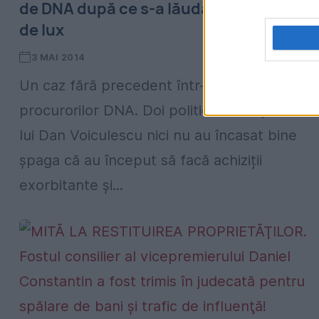
de DNA după ce s-a lăudat cu maşinile
de lux
3 MAI 2014
Un caz fără precedent într-o anchetă a
procurorilor DNA. Doi politicieni din partidul
lui Dan Voiculescu nici nu au încasat bine
șpaga că au început să facă achiziții
exorbitante și...