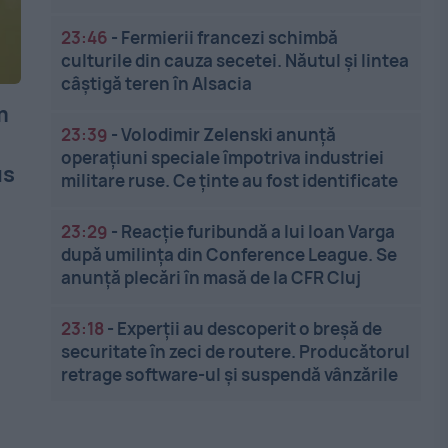
23:46
-
Fermierii francezi schimbă
culturile din cauza secetei. Năutul și lintea
câștigă teren în Alsacia
m
23:39
-
Volodimir Zelenski anunță
operațiuni speciale împotriva industriei
us
militare ruse. Ce ținte au fost identificate
23:29
-
Reacție furibundă a lui Ioan Varga
după umilința din Conference League. Se
anunță plecări în masă de la CFR Cluj
23:18
-
Experții au descoperit o breșă de
securitate în zeci de routere. Producătorul
retrage software-ul și suspendă vânzările
t