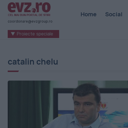
Știri
Home
Social
naționale
coordonare@evzgroup.ro
și
▼ Proiecte speciale
internaționale
|
România
catalin chelu
-
Evenimentul
Zilei