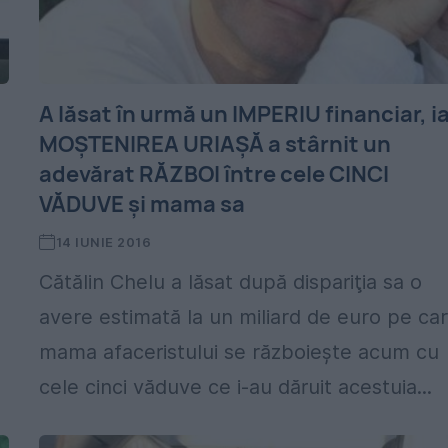
A lăsat în urmă un IMPERIU financiar, i
i
MOŞTENIREA URIAŞĂ a stârnit un
adevărat RĂZBOI între cele CINCI
VĂDUVE şi mama sa
14 IUNIE 2016
Cătălin Chelu a lăsat după dispariţia sa o
avere estimată la un miliard de euro pe ca
mama afaceristului se războieşte acum cu
cele cinci văduve ce i-au dăruit acestuia...