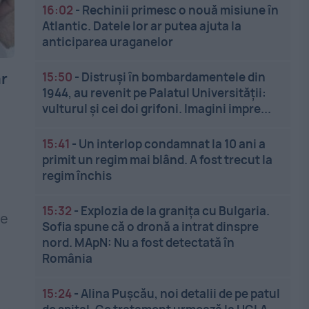
16:02
-
Rechinii primesc o nouă misiune în
Atlantic. Datele lor ar putea ajuta la
anticiparea uraganelor
ar
15:50
-
Distruși în bombardamentele din
1944, au revenit pe Palatul Universității:
vulturul și cei doi grifoni. Imagini impre...
15:41
-
Un interlop condamnat la 10 ani a
primit un regim mai blând. A fost trecut la
regim închis
15:32
-
Explozia de la granița cu Bulgaria.
re
Sofia spune că o dronă a intrat dinspre
nord. MApN: Nu a fost detectată în
România
15:24
-
Alina Pușcău, noi detalii de pe patul