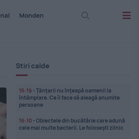
onal
Monden
Stiri calde
16:19
-
Țânțarii nu înțeapă oamenii la
întâmplare. Ce îi face să aleagă anumite
persoane
16:10
-
Obiectele din bucătărie care adună
cele mai multe bacterii. Le folosești zilnic