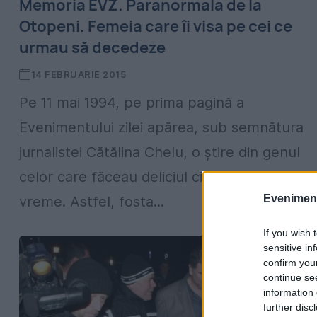
Memoria EVZ. Paranormala de la
Otopeni. Femeia care îi visa pe cei ce
urmau să decedeze
14 FEBRUARIE 2015
Pe 11 mai 1994, pe prima pagină a
Evenimentului zilei apărea, sub semnătura
jurnalistei Cătălina Chelu, o știre din genul
celor care făceau deliciul cititorilor din acea
Evenimentu
vreme. Astfel, fosta...
If you wish 
sensitive in
confirm you
continue se
information 
further disc