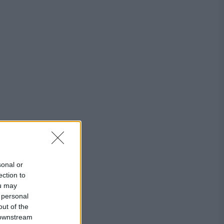
sonal or
ection to
ou may
 personal
out of the
 downstream