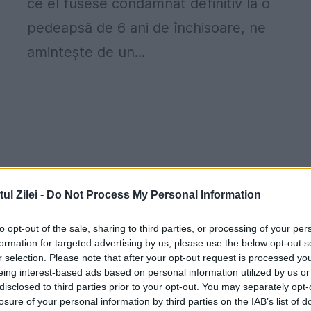
ce el fusese condamnat definitiv la o
pedeapsă de 6 ani de închisoare, ne
amintește de un...
l Zilei -
Do Not Process My Personal Information
to opt-out of the sale, sharing to third parties, or processing of your per
formation for targeted advertising by us, please use the below opt-out s
r selection. Please note that after your opt-out request is processed y
eing interest-based ads based on personal information utilized by us or
disclosed to third parties prior to your opt-out. You may separately opt-
losure of your personal information by third parties on the IAB’s list of