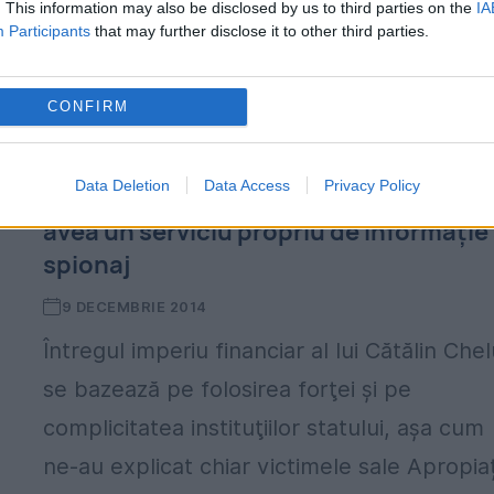
. This information may also be disclosed by us to third parties on the
IA
Participants
that may further disclose it to other third parties.
Medodele de "afaceri" ale lui Cătălin
CONFIRM
Chelu, presupus decedat în Iordania.
Cum prelua o firmă, ca Mafia, cel care 
a
Data Deletion
Data Access
Privacy Policy
învățat "meserie" de la Vîntu și care
avea un serviciu propriu de informație 
spionaj
9 DECEMBRIE 2014
Întregul imperiu financiar al lui Cătălin Che
se bazează pe folosirea forţei şi pe
complicitatea instituţiilor statului, aşa cum
ne-au explicat chiar victimele sale Apropiaț