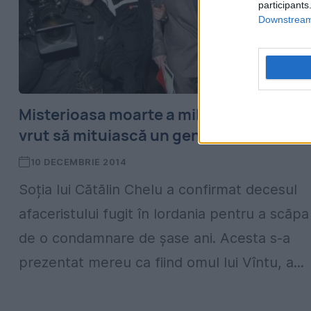
participants
Downstream 
Misterioasa moarte a milionarului care 
vrut să mituiască un general
10 DECEMBRIE 2014
Soția lui Cătălin Chelu a confirmat decesul
afaceristului fugit în Iordania pentru a scăpa
de o condamnare de șase ani. Acesta s-a
prezentat mereu ca fiind omul lui Vîntu, a...