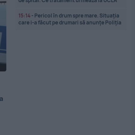
de spital. Ce tratament urmează la UCLA
15:14
-
Pericol în drum spre mare. Situația
care i-a făcut pe drumari să anunțe Poliția
 a