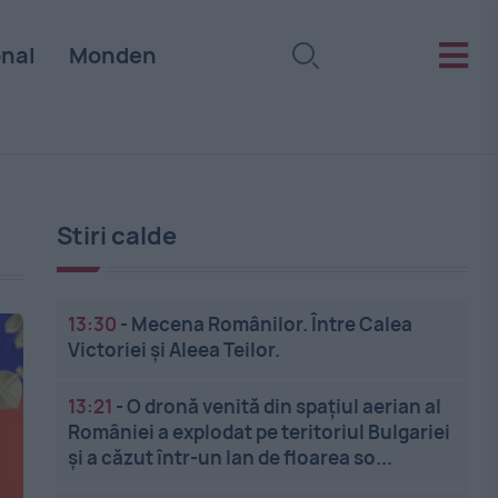
onal
Monden
Stiri calde
13:30
-
Mecena Românilor. Între Calea
Victoriei și Aleea Teilor.
13:21
-
O dronă venită din spațiul aerian al
României a explodat pe teritoriul Bulgariei
și a căzut într-un lan de floarea so...