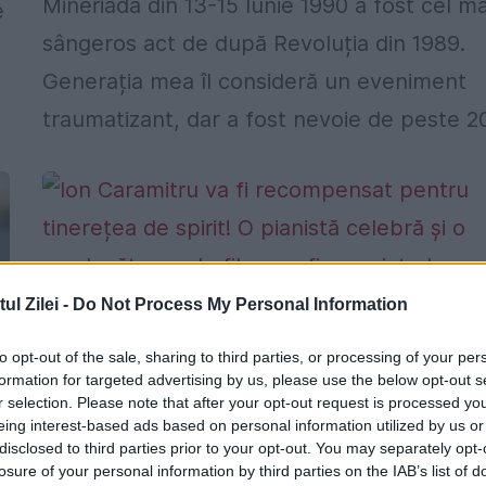
Mineriada din 13-15 Iunie 1990 a fost cel ma
e
sângeros act de după Revoluția din 1989.
Generația mea îl consideră un eveniment
traumatizant, dar a fost nevoie de peste 20
l Zilei -
Do Not Process My Personal Information
Ion Caramitru va fi recompensat pent
to opt-out of the sale, sharing to third parties, or processing of your per
formation for targeted advertising by us, please use the below opt-out s
tinerețea de spirit! O pianistă celebră 
r selection. Please note that after your opt-out request is processed y
o producătoare de film vor fi premiate 
eing interest-based ads based on personal information utilized by us or
aceeași gală
disclosed to third parties prior to your opt-out. You may separately opt-
losure of your personal information by third parties on the IAB’s list of