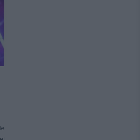
le
ei