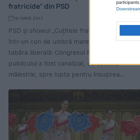
participants
fratricide” din PSD
Downstream 
18 IUNIE 2017
PSD și showul „Cuțitele fratricide” au lăsat
într-un con de umbră marele eveniment din
tabăra liberală: Congresul PNL. Interesul
publicului a fost canalizat, cu destulă
măiestrie, spre lupta pentru însușirea...