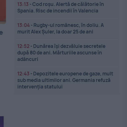
13:13
-
Cod roșu. Alertă de călătorie în
Spania. Risc de incendii în Valencia
13:04
-
Rugby-ul românesc, în doliu. A
e
murit Alex Șuler, la doar 25 de ani
12:52
-
Dunărea își dezvăluie secretele
după 80 de ani. Mărturiile ascunse în
adâncuri
12:43
-
Depozitele europene de gaze, mult
sub media ultimilor ani. Germania refuză
intervenția statului