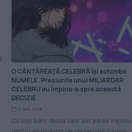
ă
O CÂNTĂREAȚĂ CELEBRĂ își schimbă
NUMELE. Presiunile unui MILIARDAR
CELEBRU au împins-o spre această
DECIZIE
20 MAI 2018
Cu toții luăm decizii care pot părea iraționa
pentru a-i mulțumi pe cei pe care îi iubim c