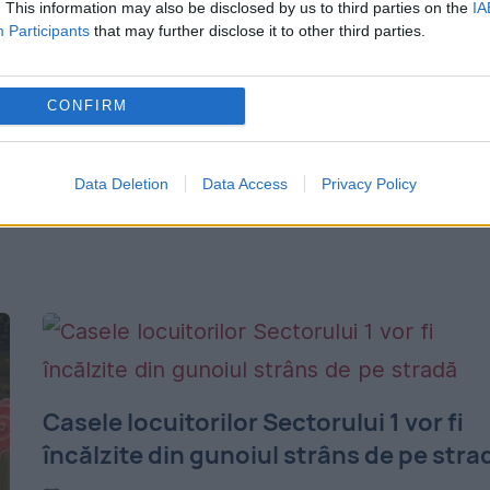
. This information may also be disclosed by us to third parties on the
IA
10 MARTIE 2017
Participants
that may further disclose it to other third parties.
Actorul Ion Caramitru, producătorul de fil
Ada Solomon şi pianista Alexandra Dariesc
CONFIRM
sunt câştigătorii celor trei premii speciale a
Galei Radio România Cultural, eveniment
Data Deletion
Data Access
Privacy Policy
care va avea loc pe scena...
Casele locuitorilor Sectorului 1 vor fi
încălzite din gunoiul strâns de pe stra