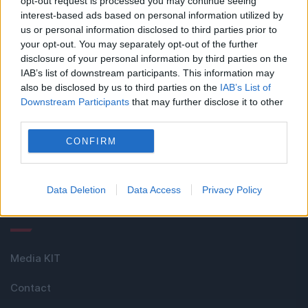
opt-out request is processed you may continue seeing
interest-based ads based on personal information utilized by
us or personal information disclosed to third parties prior to
Linkuri utile
your opt-out. You may separately opt-out of the further
disclosure of your personal information by third parties on the
IAB’s list of downstream participants. This information may
also be disclosed by us to third parties on the
IAB’s List of
Cel mai bun portal de stiri!
Downstream Participants
that may further disclose it to other
third parties.
Evenimentul Zilei este o publicație multimedia, dedicată
CONFIRM
celor care apreciază știrile corecte, obiective și
relevante din toate domeniile de activitate
Data Deletion
Data Access
Privacy Policy
Utile
Media KIT
Contact