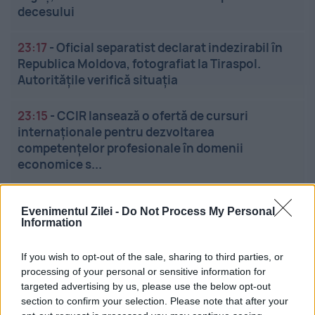
decesului
23:17
-
Oficial separatist declarat indezirabil în
Republica Moldova, fotografiat la Tiraspol.
Autoritățile verifică situația
23:15
-
CCIR lansează o ofertă de cursuri
internaționale pentru dezvoltarea
competențelor profesionale în domenii
economice s...
23:05
-
Lovitură pentru giganții aerieni: Taxele
Evenimentul Zilei -
Do Not Process My Personal
ascunse pentru bagaje și check-in au fost
Information
declarate nelegale de judecători
If you wish to opt-out of the sale, sharing to third parties, or
processing of your personal or sensitive information for
targeted advertising by us, please use the below opt-out
section to confirm your selection. Please note that after your