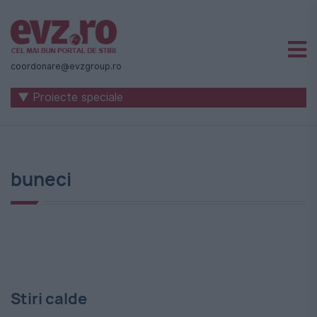
Știri
naționale
coordonare@evzgroup.ro
și
▼ Proiecte speciale
internaționale
|
România
buneci
-
Evenimentul
Zilei
Stiri calde