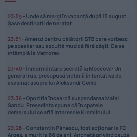
23:59
-
Unde să mergi în vacanță după 15 august.
Șase destinații de neratat
23:51
-
Amenzi pentru călătorii STB care vorbesc
pe speaker sau ascultă muzică fără căști. Ce se
întâmplă la Metrorex
23:40
-
Înmormântare secretă la Moscova: Un
general rus, presupusă victimă în tentativa de
asasinat asupra lui Aleksandr Ceiko
23:36
-
Opoziția încearcă suspendarea Maiei
Sandu. Președinta spune că în spatele
demersului se află interesele Kremlinului
23:26
-
Constantin Pănescu, fost acționar la FC
Argeș, a murit la 66 de ani. Anchetă privind cauza