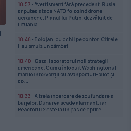
10:57
-
Avertisment fără precedent. Rusia
ar putea ataca NATO folosind drone
ucrainene. Planul lui Putin, dezvăluit de
Lituania
l
10:48
-
Bolojan, cu ochii pe contor. Cifrele
i-au smuls un zâmbet
10:40
-
Gaza, laboratorul noii strategii
americane. Cum a înlocuit Washingtonul
marile intervenții cu avanposturi-pilot și
co...
10:33
-
A treia încercare de scufundare a
barjelor. Dunărea scade alarmant, iar
Reactorul 2 este la un pas de oprire