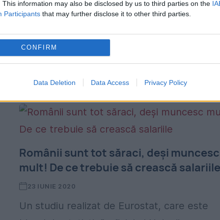
. This information may also be disclosed by us to third parties on the
IA
În barometrului vizibilităţii miniştrilor, Sorin
Participants
that may further disclose it to other third parties.
Cîmpeanu a urcat pe locul 2 după demisie,
iar popularitatea lui Alexandru Rafila a scă
CONFIRM
considerabil. Și ministrul Mediului Tanczos
Barna se bucură de o...
Data Deletion
Data Access
Privacy Policy
Românii sunt tot săraci, deși muncesc
mult! De ce trebuie să crească salariil
23 IUNIE 2020
Un studiu realizat de Eurostat, care este