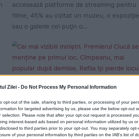
n
accesează platforme de streaming pentru
filme, 45% au vizitat un muzeu, o expoziţi
sau o galerie cel puţin o...
l Zilei -
Do Not Process My Personal Information
Cei mai vizibili miniștri. Premierul Ciuc
se menține pe primul loc. Cîmpeanu,
to opt-out of the sale, sharing to third parties, or processing of your per
ă
formation for targeted advertising by us, please use the below opt-out s
mai popular după demisie. Rafila își
r selection. Please note that after your opt-out request is processed y
pierde locul din fruntea clasamentului
eing interest-based ads based on personal information utilized by us or
disclosed to third parties prior to your opt-out. You may separately opt-
30 OCTOMBRIE 2022
losure of your personal information by third parties on the IAB’s list of