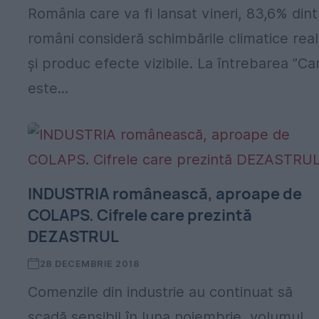
%
România care va fi lansat vineri, 83,6% dint
români consideră schimbările climatice rea
și produc efecte vizibile. La întrebarea ”Ca
este...
INDUSTRIA românească, aproape de
COLAPS. Cifrele care prezintă
DEZASTRUL
28 DECEMBRIE 2018
Comenzile din industrie au continuat să
scadă sensibil în luna noiembrie, volumul