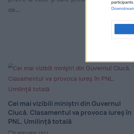
participants
Downstream 
de...
Cei mai vizibili miniștri din Guvernul
Ciucă. Clasamentul va provoca iureș în
PNL. Umilință totală
9 IANUARIE 2022