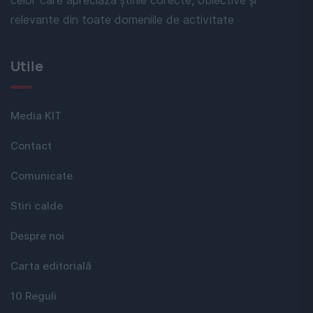
celor care apreciază știrile corecte, obiective și
relevante din toate domeniile de activitate
Utile
Media KIT
Contact
Comunicate
Stiri calde
Despre noi
Carta editorială
10 Reguli