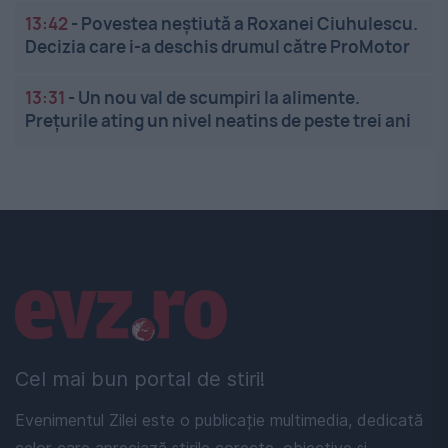
13:42
-
Povestea neștiută a Roxanei Ciuhulescu.
Decizia care i-a deschis drumul către ProMotor
13:31
-
Un nou val de scumpiri la alimente.
Prețurile ating un nivel neatins de peste trei ani
Linkuri utile
Cel mai bun portal de stiri!
Evenimentul Zilei este o publicație multimedia, dedicată