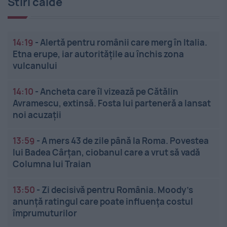
Stiri calde
14:19
-
Alertă pentru românii care merg în Italia.
Etna erupe, iar autoritățile au închis zona
vulcanului
14:10
-
Ancheta care îl vizează pe Cătălin
Avramescu, extinsă. Fosta lui parteneră a lansat
noi acuzații
13:59
-
A mers 43 de zile până la Roma. Povestea
lui Badea Cârțan, ciobanul care a vrut să vadă
Columna lui Traian
13:50
-
Zi decisivă pentru România. Moody’s
anunță ratingul care poate influența costul
împrumuturilor