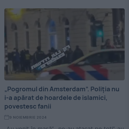
„Pogromul din Amsterdam”. Poliția nu
i-a apărat de hoardele de islamici,
povestesc fanii
9 NOIEMBRIE 2024
„Au venit în masă”, „ne-au atacat pe toți”, au