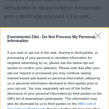
nemulțumiri în rândul turiștilor Amsterdam
este o destinație populară a Europei,...
Evenimentul Zilei -
Do Not Process My Personal
Information
If you wish to opt-out of the sale, sharing to third parties, or
processing of your personal or sensitive information for
targeted advertising by us, please use the below opt-out
section to confirm your selection. Please note that after your
opt-out request is processed you may continue seeing
interest-based ads based on personal information utilized by
us or personal information disclosed to third parties prior to
your opt-out. You may separately opt-out of the further
disclosure of your personal information by third parties on the
Cinci moduri de a te bucura de
IAB’s list of downstream participants. This information may
Amsterdam, unul dintre cel mai
also be disclosed by us to third parties on the
IAB’s List of
Downstream Participants
that may further disclose it to other