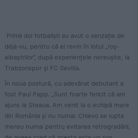
Primii doi fotbaliști au avut o senzație de
déjà-vu, pentru că ei revin în lotul „roș-
albaștrilor”, după experiențele nereușite, la
Trabzonspor și FC Sevilla.
În noua postură, cu adevărat debutant a
fost Paul Papp. „Sunt foarte fericit că am
ajuns la Steaua. Am venit la o echipă mare
din România şi nu numai. Chievo se lupta
mereu numai pentru evitarea retrogradării,
de aceea cred că acesta este un pas