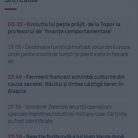
00:20
-
Evoluția lui pește prăjit: de la Topor la
profesorul de ”finanțe comportamentale”
23:55
-
Destinația turistică mortală: locul din Europa
unde peste o sută de turiști își pierd viața în fiecare
an
23:46
-
Fermierii francezi schimbă culturile din
cauza secetei. Năutul și lintea câștigă teren în
Alsacia
23:39
-
Volodimir Zelenski anunță operațiuni
speciale împotriva industriei militare ruse. Ce ținte
au fost identificate
23:29
-
Reacție furibundă a lui Ioan Varga după