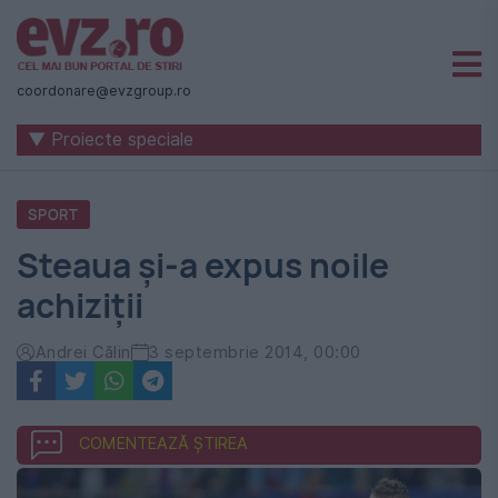
Știri
naționale
coordonare@evzgroup.ro
și
▼ Proiecte speciale
internaționale
|
SPORT
România
Steaua și-a expus noile
-
achiziții
Evenimentul
Zilei
Andrei Călin
3 septembrie 2014, 00:00
COMENTEAZĂ ȘTIREA