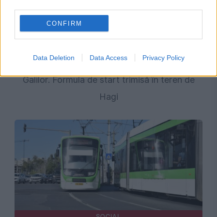
third parties.
CONFIRM
SPORT
Data Deletion
Data Access
Privacy Policy
Tricolorii, pregătiți pentru duelul cu Țara
Galilor. Formula de start trimisă în teren de
Hagi
SOCIAL