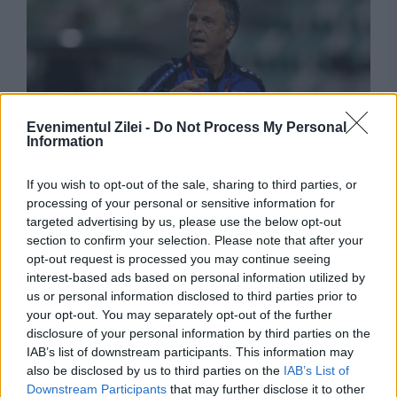
Evenimentul Zilei -
Do Not Process My Personal
Information
SPORT
If you wish to opt-out of the sale, sharing to third parties, or
Fostul antrenor al FC Sevilla, Joaquín
processing of your personal or sensitive information for
targeted advertising by us, please use the below opt-out
Caparrós, diagnosticat cu cancer de colon.
section to confirm your selection. Please note that after your
Clubul spaniol i-a transmis sprijinul
opt-out request is processed you may continue seeing
interest-based ads based on personal information utilized by
us or personal information disclosed to third parties prior to
your opt-out. You may separately opt-out of the further
disclosure of your personal information by third parties on the
IAB’s list of downstream participants. This information may
also be disclosed by us to third parties on the
IAB’s List of
Downstream Participants
that may further disclose it to other