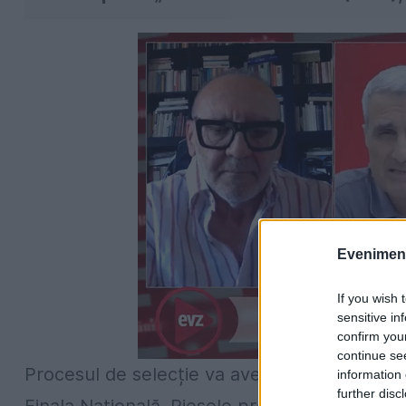
Evenimentu
If you wish 
sensitive in
confirm you
continue se
Procesul de selecție va avea loc în trei etape
information 
further disc
Finala Națională. Piesele propuse trebuie să