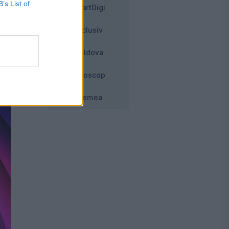
B’s List of
SmartDigi
Exclusiv
Moldova
Horoscop
Vremea