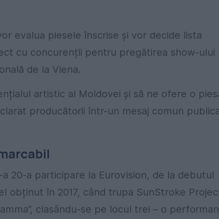
r evalua piesele înscrise și vor decide lista
 direct cu concurenții pentru pregătirea show-ului
ională de la Viena.
țialul artistic al Moldovei și să ne ofere o pies
larat producătorii într-un mesaj comun public
emarcabil
 20-a participare la Eurovision, de la debutul
el obținut în 2017, când trupa SunStroke Projec
amma”, clasându-se pe locul trei – o performan