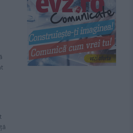
ă
at
t
ță