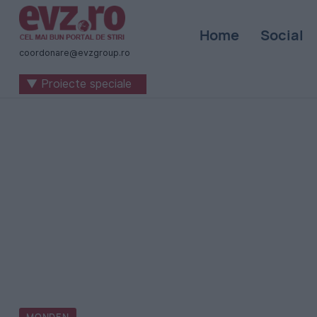
Știri
Home
Social
naționale
coordonare@evzgroup.ro
și
▼ Proiecte speciale
internaționale
|
România
-
Evenimentul
Zilei