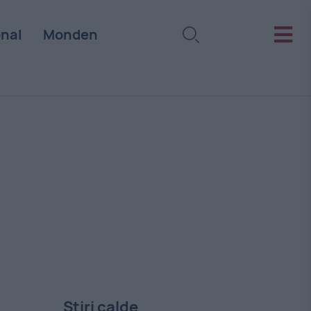
onal
Monden
Stiri calde