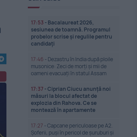
17:53
-
Bacalaureat 2026,
a
sesiunea de toamnă. Programul
probelor scrise și regulile pentru
candidați
17:46
-
Dezastru în India după ploile
musonice: Zeci de morți și mii de
oameni evacuați în statul Assam
17:37
-
Ciprian Ciucu anunță noi
măsuri la blocul afectat de
explozia din Rahova. Ce se
montează în apartamente
17:27
-
Capcane periculoase pe A2.
Șoferii, puși în pericol de șuruburi și