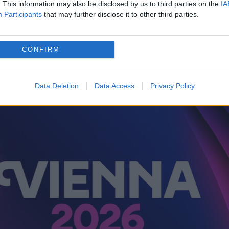
. This information may also be disclosed by us to third parties on the
IA
Participants
that may further disclose it to other third parties.
1 septembrie 2025.
mplet și lista documentelor necesare pe site-ul
CONFIRM
ise electronic sau depuse fizic la sediul TRM.
Data Deletion
Data Access
Privacy Policy