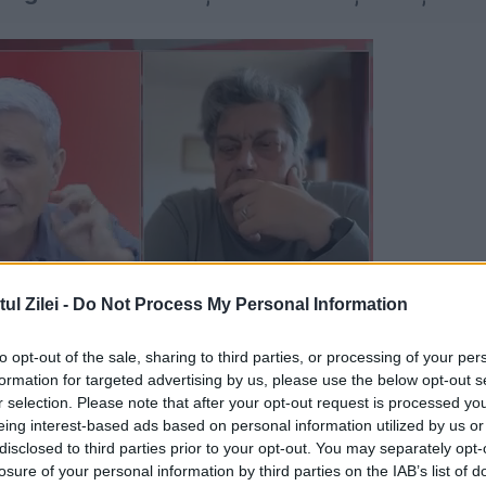
l Zilei -
Do Not Process My Personal Information
to opt-out of the sale, sharing to third parties, or processing of your per
formation for targeted advertising by us, please use the below opt-out s
r selection. Please note that after your opt-out request is processed y
eing interest-based ads based on personal information utilized by us or
 distincte: examinarea dosarelor, audierile live 
disclosed to third parties prior to your opt-out. You may separately opt-
losure of your personal information by third parties on the IAB’s list of
 fie complet originale, să nu depășească trei