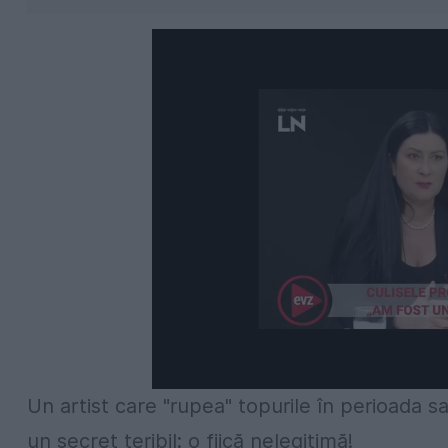
Un artist care "rupea" topurile în perioada s
un secret teribil: o fiică nelegitimă!