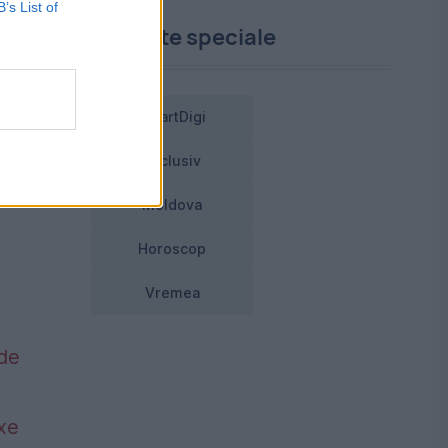
B’s List of
Proiecte speciale
SmartDigi
Exclusiv
Moldova
Horoscop
Vremea
 de
axe