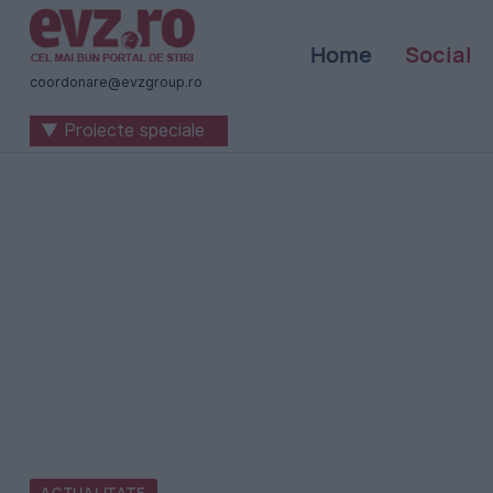
Știri
Home
Social
naționale
coordonare@evzgroup.ro
și
▼ Proiecte speciale
internaționale
|
România
-
Evenimentul
Zilei