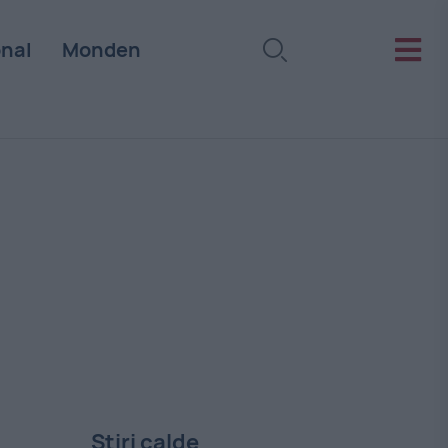
onal
Monden
Stiri calde