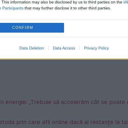
. This information may also be disclosed by us to third parties on the
IA
Participants
that may further disclose it to other third parties.
CONFIRM
Data Deletion
Data Access
Privacy Policy
în energie: „Trebuie să accelerăm cât se poate
etoda prin care afli online dacă ai restanțe la t