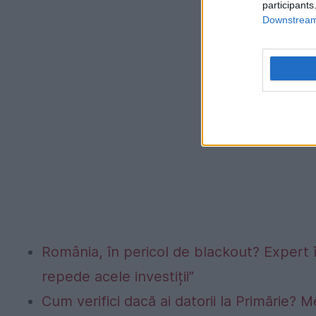
participants
Downstream 
România, în pericol de blackout? Expert 
repede acele investiții”
Cum verifici dacă ai datorii la Primărie? M