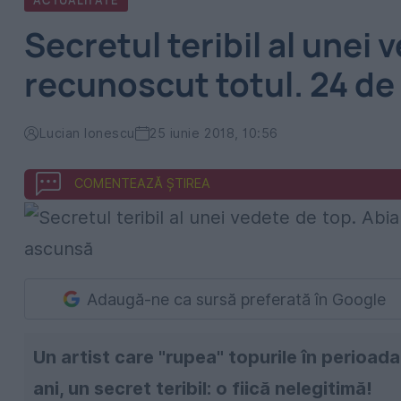
ACTUALITATE
Secretul teribil al unei
recunoscut totul. 24 de
Lucian Ionescu
25 iunie 2018, 10:56
COMENTEAZĂ ȘTIREA
Adaugă-ne ca sursă preferată în Google
Un artist care "rupea" topurile în perioad
ani, un secret teribil: o fiică nelegitimă!