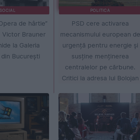
SOCIAL
POLITICA
„Opera de hârtie”
PSD cere activarea
ui Victor Brauner
mecanismului european d
ide la Galeria
urgență pentru energie și
din București
susține menținerea
centralelor pe cărbune.
Critici la adresa lui Bolojan