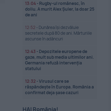
13:04
-
Rugby-ul românesc, în
doliu. A murit Alex Șuler, la doar 25
de ani
12:52
-
Dunărea își dezvăluie
secretele după 80 de ani. Mărturiile
ascunse în adâncuri
12:43
-
Depozitele europene de
gaze, mult sub media ultimilor ani.
Germania refuză intervenția
statului
12:32
-
Virusul care se
răspândește în Europa. România a
confirmat deja șase cazuri
HAI România!