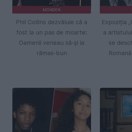
MONDEN
Phil Collins dezvăluie că a
Expoziția 
fost la un pas de moarte:
a artistul
Oamenii veneau să-și ia
se desch
rămas-bun
Romană 