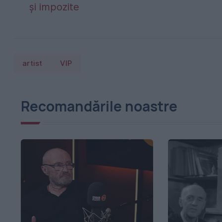
și impozite
artist
VIP
Recomandările noastre