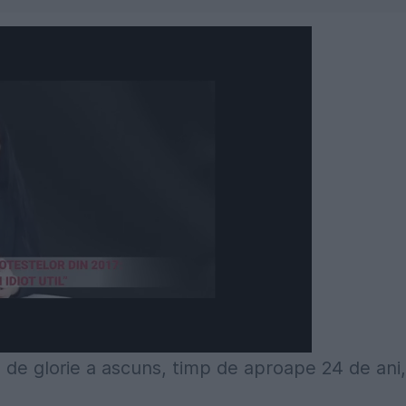
a de glorie a ascuns, timp de aproape 24 de ani,