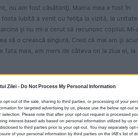
nt, nu am fost căsătoriţi. Mama mea a fost în
fosta iubită a venit cu fetiţa la vizită, la unitat
rcina şi nu mi-a cerut să recunosc copilul. Mi-
 vrea să o crească singură. Cred că mai am şi ac
de fata mea, am mers de câteva ori la ziua ei, la
 nici financiar, nici cu un sfat, dar asta nu pen
l Zilei -
Do Not Process My Personal Information
am întâlnit cu ea pe stradă, acum ceva timp. Nu m
 e adult... Mi-a reproşat foarte multe lucruri, în
to opt-out of the sale, sharing to third parties, or processing of your per
formation for targeted advertising by us, please use the below opt-out s
ost doar vina mea...", a mărturisit, Gabriel
r selection. Please note that after your opt-out request is processed y
eing interest-based ads based on personal information utilized by us or
disclosed to third parties prior to your opt-out. You may separately opt-
losure of your personal information by third parties on the IAB’s list of