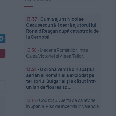
13:37
-
Cum a ajuns Nicolae
Ceaușescu să-i ceară ajutorul lui
Ronald Reagan după catastrofa de
la Cernobîl
13:30
-
Mecena Românilor. Între
Calea Victoriei și Aleea Teilor.
13:21
-
O dronă venită din spațiul
aerian al României a explodat pe
teritoriul Bulgariei și a căzut într-
un lan de floarea so...
13:13
-
Cod roșu. Alertă de călătorie
în Spania. Risc de incendii în Valencia