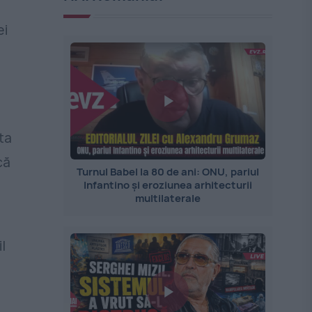
ei
ta
că
Turnul Babel la 80 de ani: ONU, pariul
Infantino și eroziunea arhitecturii
multilaterale
l