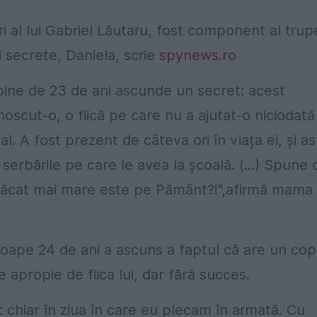
ri al lui Gabriel Lăutaru, fost component al trup
i secrete, Daniela, scrie
spynews.ro
bine de 23 de ani ascunde un secret: acest
noscut-o, o fiică pe care nu a ajutat-o niciodată
al. A fost prezent de câteva ori în viața ei, și as
la serbările pe care le avea la școală. (...) Spune 
Ce păcat mai mare este pe Pământ?!",afirmă mama
oape 24 de ani a ascuns a faptul că are un copi
e apropie de fiica lui, dar fără succes.
 chiar în ziua în care eu plecam în armată. Cu