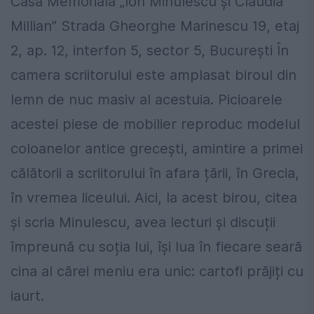
Casa Memorială „Ion Minulescu și Claudia
Millian” Strada Gheorghe Marinescu 19, etaj
2, ap. 12, interfon 5, sector 5, București În
camera scriitorului este amplasat biroul din
lemn de nuc masiv al acestuia. Picioarele
acestei piese de mobilier reproduc modelul
coloanelor antice grecești, amintire a primei
călătorii a scriitorului în afara țării, în Grecia,
în vremea liceului. Aici, la acest birou, citea
și scria Minulescu, avea lecturi și discuții
împreună cu soția lui, își lua în fiecare seară
cina al cărei meniu era unic: cartofi prăjiți cu
iaurt.