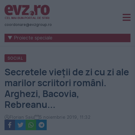
Știri
naționale
coordonare@evzgroup.ro
și
▼ Proiecte speciale
internaționale
|
SOCIAL
România
Secretele vieții de zi cu zi ale
-
marilor scriitori români.
Evenimentul
Arghezi, Bacovia,
Zilei
Rebreanu...
Florian Saiu
5 noiembrie 2019, 11:32