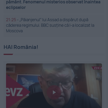
pământ. Fenomenul misterios observat înaintea
eclipselor
21:25
-
„Păianjenul” lui Assad a dispărut după
căderea regimului. BBC susține că l-a localizat la
Moscova
HAI România!