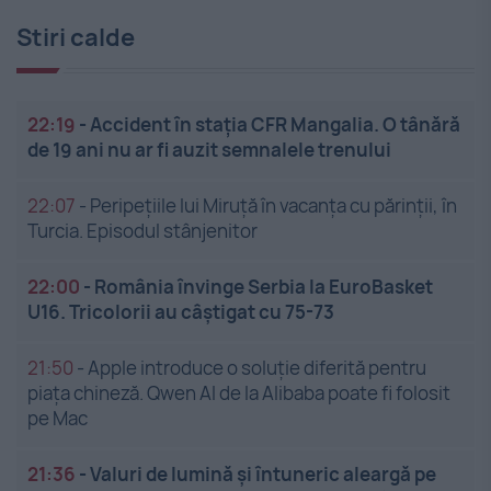
Stiri calde
22:19
-
Accident în stația CFR Mangalia. O tânără
de 19 ani nu ar fi auzit semnalele trenului
22:07
-
Peripețiile lui Miruță în vacanța cu părinții, în
Turcia. Episodul stânjenitor
22:00
-
România învinge Serbia la EuroBasket
U16. Tricolorii au câștigat cu 75-73
21:50
-
Apple introduce o soluție diferită pentru
piața chineză. Qwen AI de la Alibaba poate fi folosit
pe Mac
21:36
-
Valuri de lumină și întuneric aleargă pe