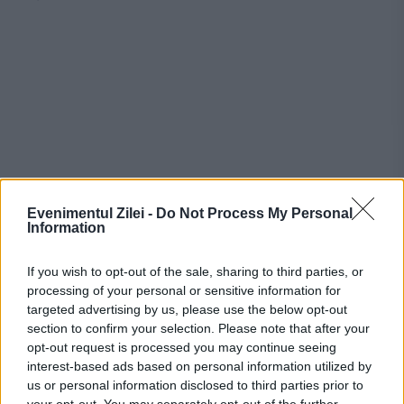
Evenimentul Zilei -
Do Not Process My Personal
Information
Tururi ghidate (cu programare în prealabil)
If you wish to opt-out of the sale, sharing to third parties, or
Durată: 1h30min, pentru adulți și copii
processing of your personal or sensitive information for
targeted advertising by us, please use the below opt-out
Miercuri, 6 noiembrie, ora 11.00 Duminică, 17
section to confirm your selection. Please note that after your
opt-out request is processed you may continue seeing
noiembrie, ora 11.00 Duminică, 24
interest-based ads based on personal information utilized by
noiembrie, ora 11.00 Miercuri, 27 noiembrie,
us or personal information disclosed to third parties prior to
your opt-out. You may separately opt-out of the further