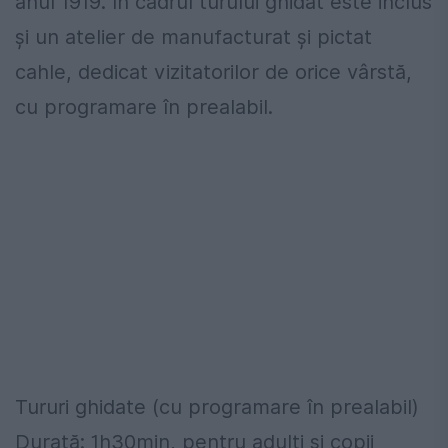
anul 1919. În cadrul turului ghidat este inclus
și un atelier de manufacturat și pictat
cahle, dedicat vizitatorilor de orice vârstă,
cu programare în prealabil.
Tururi ghidate (cu programare în prealabil)
Durată: 1h30min, pentru adulți și copii