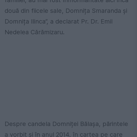
familiei, au mai fost înmormântate aici încă
două din fiicele sale, Domnița Smaranda și
Domnița Ilinca”, a declarat Pr. Dr. Emil
Nedelea Cărămizaru.
Despre candela Domniței Bălașa, părintele
a vorbit și în anul 2014, în cartea pe care