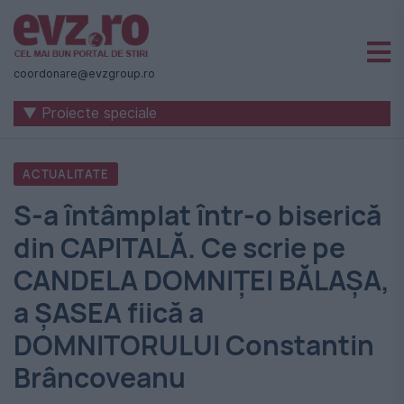
Știri
naționale
coordonare@evzgroup.ro
și
▼ Proiecte speciale
internaționale
|
ACTUALITATE
România
S-a întâmplat într-o biserică
-
din CAPITALĂ. Ce scrie pe
Evenimentul
CANDELA DOMNIȚEI BĂLAȘA,
Zilei
a ȘASEA fiică a
DOMNITORULUI Constantin
Brâncoveanu