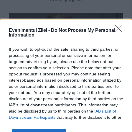
Evenimentul Zilei -
Do Not Process My Personal
Information
If you wish to opt-out of the sale, sharing to third parties, or
processing of your personal or sensitive information for
targeted advertising by us, please use the below opt-out
section to confirm your selection. Please note that after your
INTERNATIONAL
opt-out request is processed you may continue seeing
interest-based ads based on personal information utilized by
Chipuri reconstruite după aproape 2.000 de
us or personal information disclosed to third parties prior to
your opt-out. You may separately opt-out of the further
ani. Cum arătau oamenii care trăiau într-un
disclosure of your personal information by third parties on the
oraș roman
IAB’s list of downstream participants. This information may
also be disclosed by us to third parties on the
IAB’s List of
Downstream Participants
that may further disclose it to other
third parties.