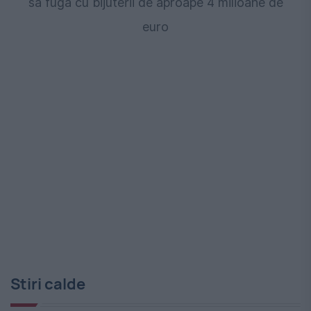
să fugă cu bijuterii de aproape 4 milioane de
euro
Stiri calde