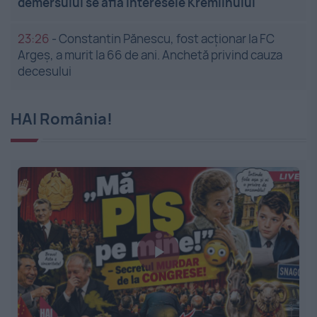
demersului se află interesele Kremlinului
23:26
-
Constantin Pănescu, fost acționar la FC
Argeș, a murit la 66 de ani. Anchetă privind cauza
decesului
HAI România!