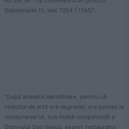
AICEA SĂ I SE ODIHNEASCĂ OASELE.
Septembrie 15, leat 7254 ( 1745)".
“După această identificare, pentru că
obiectul de artă era degradat, s-a purces la
restaurarea lui, sub înaltă competență a
Domnului Dan Iliescu, expert restaurator.