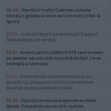
06:05
-
Atenție în trafic! Cele mai comune
obiceiuri greșite la volan pe care mulți șoferi le
ignoră
23:59
-
Unde să mergi în vacanță după 15 august.
Șase destinații de neratat
23:51
-
Amenzi pentru călătorii STB care vorbesc
pe speaker sau ascultă muzică fără căști. Ce se
întâmplă la Metrorex
23:40
-
Înmormântare secretă la Moscova: Un
general rus, presupusă victimă în tentativa de
asasinat asupra lui Aleksandr Ceiko
23:36
-
Opoziția încearcă suspendarea Maiei
Sandu. Președinta spune că în spatele