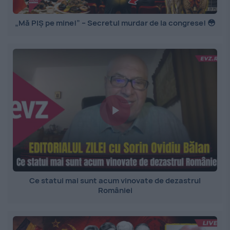
„Mă PIȘ pe mine!” – Secretul murdar de la congrese! 😳
Ce statui mai sunt acum vinovate de dezastrul
României