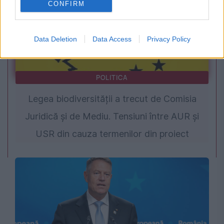
CONFIRM
Data Deletion
Data Access
Privacy Policy
POLITICA
Legea biodiversității a trecut de Comisia
Juridică și de Mediu. Tensiuni între AUR și
USR din cauza termenilor din proiect