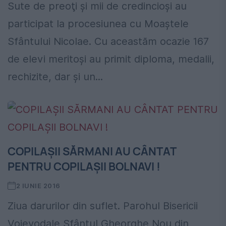
Sute de preoţi şi mii de credincioşi au
participat la procesiunea cu Moaştele
Sfântului Nicolae. Cu aceastăm ocazie 167
de elevi meritoşi au primit diploma, medalii,
rechizite, dar şi un...
COPILAȘII SĂRMANI AU CÂNTAT
PENTRU COPILAȘII BOLNAVI !
2 IUNIE 2016
Ziua darurilor din suflet. Parohul Bisericii
Voievodale Sfântul Gheorghe Nou din