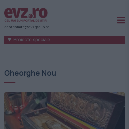
Știri
naționale
coordonare@evzgroup.ro
și
▼ Proiecte speciale
internaționale
|
România
Gheorghe Nou
-
Evenimentul
Zilei