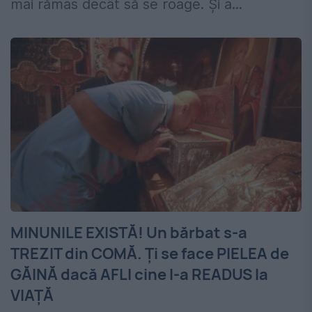
mai rămas decât să se roage. Şi a...
MINUNILE EXISTĂ! Un bărbat s-a
TREZIT din COMĂ. Ţi se face PIELEA de
GĂINĂ dacă AFLI cine l-a READUS la
VIAŢĂ