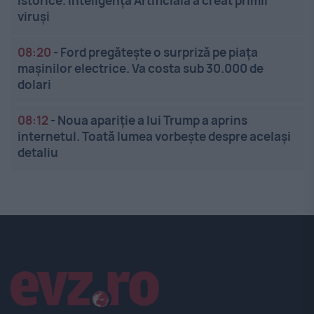
istorice. Inteligența Artificială a creat primii
viruși
08:20
-
Ford pregătește o surpriză pe piața
mașinilor electrice. Va costa sub 30.000 de
dolari
08:12
-
Noua apariție a lui Trump a aprins
internetul. Toată lumea vorbește despre același
detaliu
Linkuri utile