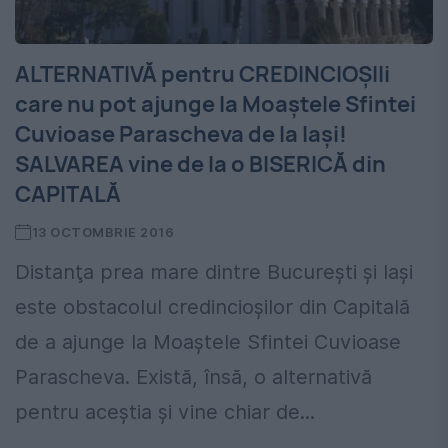
ALTERNATIVĂ pentru CREDINCIOŞIIi
care nu pot ajunge la Moaştele Sfintei
Cuvioase Parascheva de la Iaşi!
SALVAREA vine de la o BISERICĂ din
CAPITALĂ
13 OCTOMBRIE 2016
Distanţa prea mare dintre Bucureşti şi Iaşi
este obstacolul credincioşilor din Capitală
de a ajunge la Moaştele Sfintei Cuvioase
Parascheva. Există, însă, o alternativă
pentru aceştia şi vine chiar de...