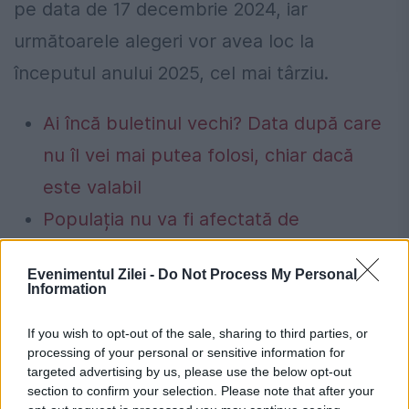
pe data de 17 decembrie 2024, iar
următoarele alegeri vor avea loc la
începutul anului 2025, cel mai târziu.
Ai încă buletinul vechi? Data după care
nu îl vei mai putea folosi, chiar dacă
este valabil
Populația nu va fi afectată de
eventualele limitări de consum de
Evenimentul Zilei -
Do Not Process My Personal
energie. Cristian Bușoi: Nu se vor face
Information
limitări de consum către consumatorii
If you wish to opt-out of the sale, sharing to third parties, or
casnici
processing of your personal or sensitive information for
targeted advertising by us, please use the below opt-out
section to confirm your selection. Please note that after your