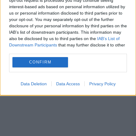
opt-out request is processed you may continue seeing
interest-based ads based on personal information utilized by
us or personal information disclosed to third parties prior to
liz truss
marea britanie
maria zaharova
your opt-out. You may separately opt-out of the further
disclosure of your personal information by third parties on the
rusia
IAB’s list of downstream participants. This information may
also be disclosed by us to third parties on the
IAB’s List of
Downstream Participants
that may further disclose it to other
third parties.
CONFIRM
Data Deletion
Data Access
Privacy Policy