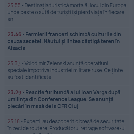
23:55
-
Destinația turistică mortală: locul din Europa
unde peste o sută de turiști își pierd viața în fiecare
an
23:46
-
Fermierii francezi schimbă culturile din
cauza secetei. Năutul și lintea câștigă teren în
Alsacia
23:39
-
Volodimir Zelenski anunță operațiuni
speciale împotriva industriei militare ruse. Ce ținte
au fost identificate
23:29
-
Reacție furibundă a lui Ioan Varga după
umilința din Conference League. Se anunță
plecări în masă de la CFR Cluj
23:18
-
Experții au descoperit o breșă de securitate
în zeci de routere. Producătorul retrage software-ul