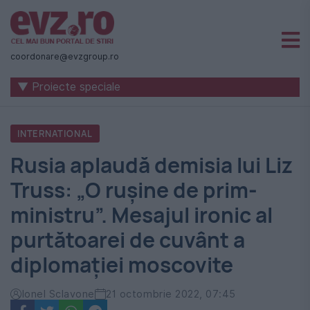
Știri
naționale
coordonare@evzgroup.ro
și
▼ Proiecte speciale
internaționale
|
INTERNATIONAL
România
Rusia aplaudă demisia lui Liz
-
Truss: „O ruşine de prim-
Evenimentul
ministru”. Mesajul ironic al
Zilei
purtătoarei de cuvânt a
diplomației moscovite
Ionel Sclavone
21 octombrie 2022, 07:45