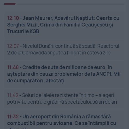
12:10
-
Jean Maurer, Adevărul Neștiut: Cearta cu
Serghei Mizil, Crima din Familia Ceaușescu și
Trucurile KGB
12:07
-
Nivelul Dunării continuă să scadă. Reactorul
2 de la Cernavodă ar putea fi oprit în câteva zile
11:48
-
Credite de sute de milioane de euro, în
așteptare din cauza problemelor de la ANCPI. Mii
de cumpărători, afectați
11:42
-
Soiuri de lalele rezistente în timp – alegeri
potrivite pentru o grădină spectaculoasă an de an
11:32
-
Un aeroport din România a rămas fără
combustibil pentru avioane. Ce se întâmplă cu