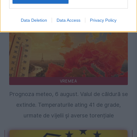
bine și la ce oră începe
Data Deletion
Data Access
Privacy Policy
VREMEA
Prognoza meteo, 6 august. Valul de căldură se
extinde. Temperaturile ating 41 de grade,
urmate de vijelii și averse torențiale