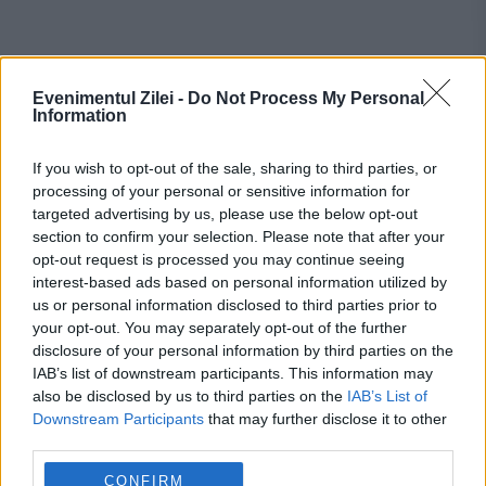
Recomandările noastre
Evenimentul Zilei -
Do Not Process My Personal
Information
If you wish to opt-out of the sale, sharing to third parties, or
processing of your personal or sensitive information for
targeted advertising by us, please use the below opt-out
section to confirm your selection. Please note that after your
opt-out request is processed you may continue seeing
interest-based ads based on personal information utilized by
us or personal information disclosed to third parties prior to
your opt-out. You may separately opt-out of the further
disclosure of your personal information by third parties on the
IAB’s list of downstream participants. This information may
SOCIAL
also be disclosed by us to third parties on the
IAB’s List of
Downstream Participants
that may further disclose it to other
Eclipsa parțială de Soare din 12 august,
third parties.
vizibilă și din România. Unde se vede cel mai
CONFIRM