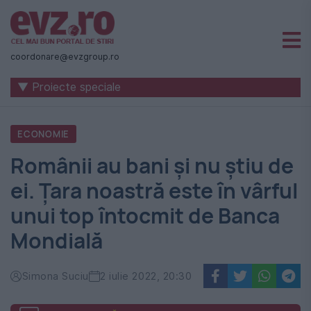
Știri
naționale
coordonare@evzgroup.ro
și
▼ Proiecte speciale
internaționale
|
ECONOMIE
România
Românii au bani și nu știu de
-
ei. Țara noastră este în vârful
Evenimentul
unui top întocmit de Banca
Zilei
Mondială
Simona Suciu
2 iulie 2022, 20:30