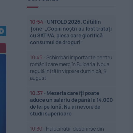
10:54
-
UNTOLD 2026. Cătălin
Țone: „Copiii noștri au fost tratați
cu SATIVA, piesa care glorifică
consumul de droguri”
10:45
-
Schimbări importante pentru
românii care merg în Bulgaria. Noua
regulă intră în vigoare duminică, 9
august
10:37
-
Meseria care îți poate
aduce un salariu de până la 14.000
de lei pe lună. Nu ai nevoie de
studii superioare
10:30
-
Halucinații, desprinse din