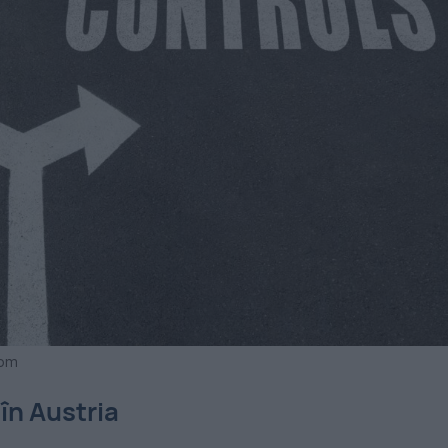
com
în Austria