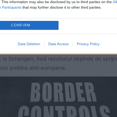
. This information may also be disclosed by us to third parties on the
IA
Participants
that may further disclose it to other third parties.
ne un vot favorabil în perioada post-electoral
Olandei.
CONFIRM
oc în decembrie sau anul viitor, în funcție de
Data Deletion
Data Access
Privacy Policy
ană și pro-rusă ar putea bloca aderarea.
la Schengen, însă rezultatul depinde de sprijin
elor politice anti-europene.