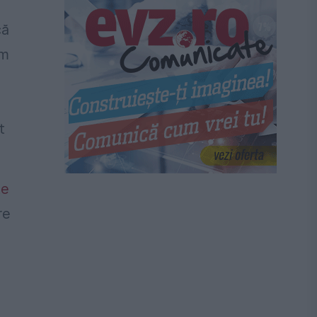
că
em
t
te
re