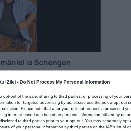
României la Schengen
le să adere complet la zona de liberă circulați
l Zilei -
Do Not Process My Personal Information
 trecut când Parlamentul European a jucat un rol
Consiliul Justiție și Afaceri Interne din 10
to opt-out of the sale, sharing to third parties, or processing of your per
formation for targeted advertising by us, please use the below opt-out s
zultatele bune obținute de România după
r selection. Please note that after your opt-out request is processed y
eing interest-based ads based on personal information utilized by us or
e a frontierelor și după accederea la air-
disclosed to third parties prior to your opt-out. You may separately opt-
epreședinte al Parlamentului European.
losure of your personal information by third parties on the IAB’s list of