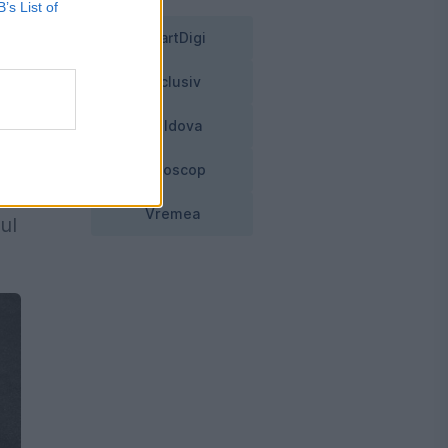
B’s List of
ă,
SmartDigi
Exclusiv
Moldova
Horoscop
Vremea
ul