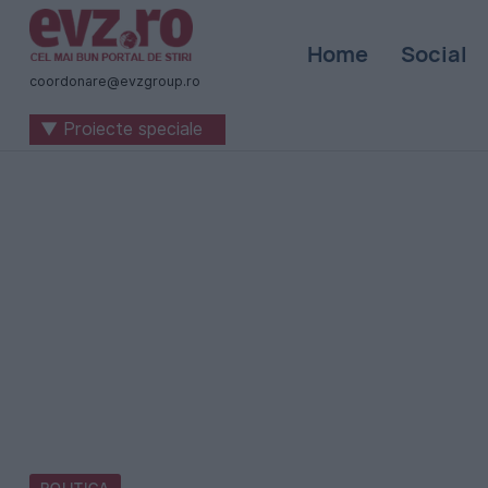
Știri
Home
Social
naționale
coordonare@evzgroup.ro
și
▼ Proiecte speciale
internaționale
|
România
-
Evenimentul
Zilei