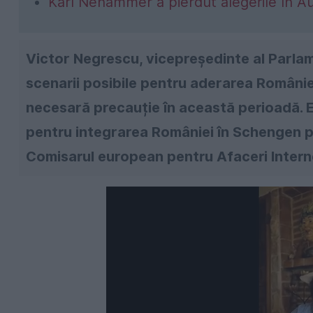
Karl Nehammer a pierdut alegerile în Au
Victor Negrescu, vicepreședinte al Parlam
scenarii posibile pentru aderarea României
necesară precauție în această perioadă. E
pentru integrarea României în Schengen pân
Comisarul european pentru Afaceri Intern