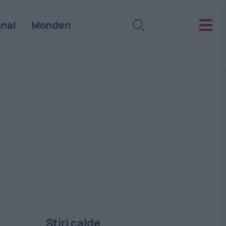
onal
Monden
Stiri calde