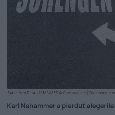
Sursa foto Photo 101330355 © Spettacolare | Dreamstime.
Karl Nehammer a pierdut alegerile 