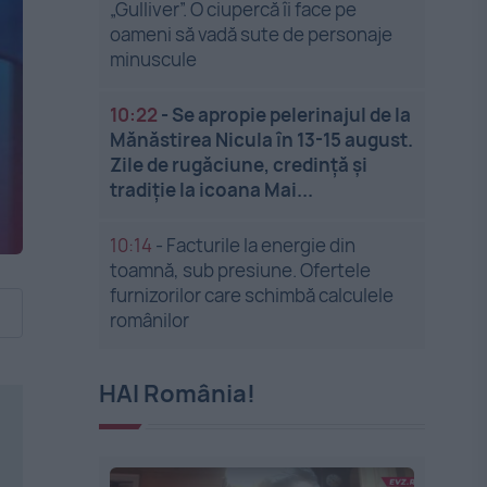
„Gulliver”. O ciupercă îi face pe
oameni să vadă sute de personaje
minuscule
10:22
-
Se apropie pelerinajul de la
Mănăstirea Nicula în 13-15 august.
Zile de rugăciune, credință și
tradiție la icoana Mai...
10:14
-
Facturile la energie din
toamnă, sub presiune. Ofertele
furnizorilor care schimbă calculele
românilor
HAI România!