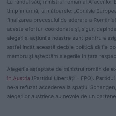
La rândul său, ministrul român al Afacerilor
timp în urmă, următoarele: „Comisia European
finalizarea precesului de aderare a României
aceste eforturi coordonate și, sigur, depind
alegeri și acțiunile noastre sunt pentru a as
astfel încât această decizie politică să fie p
membru și așteptăm alegerile în țara respect
Alegerile așteptate de ministrul român de e
în Austria
(Partidul Libertății - FPO). Partid
ne-a refuzat accederea la spațiul Schengen, a 
alegerilor austriece au nevoie de un parten