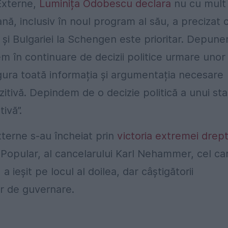
 Externe,
Luminița Odobescu declara
nu cu mult
ă, inclusiv în noul program al său, a precizat 
 și Bulgariei la Schengen este prioritar. Depun
em în continuare de decizii politice urmare unor
igura toată informația și argumentația necesare
ozitivă. Depindem de o decizie politică a unui sta
ivă”.
xterne s-au încheiat prin
victoria extremei drep
ul Popular, al cancelarului Karl Nehammer, cel ca
ieșit pe locul al doilea, dar câștigătorii
er de guvernare.