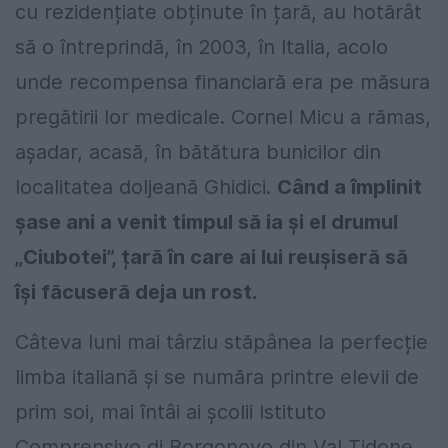
cu rezidențiate obținute în țară, au hotărât
să o întreprindă, în 2003, în Italia, acolo
unde recompensa financiară era pe măsura
pregătirii lor medicale. Cornel Micu a rămas,
așadar, acasă, în bătătura bunicilor din
localitatea doljeană Ghidici.
Când a împlinit
șase ani a venit timpul să ia și el drumul
„Ciubotei”, țară în care ai lui reușiseră să
își făcuseră deja un rost.
Câteva luni mai târziu stăpânea la perfecție
limba italiană și se număra printre elevii de
prim soi, mai întâi ai școlii Istituto
Comprensivo di Borgonovo din Val Tidone,