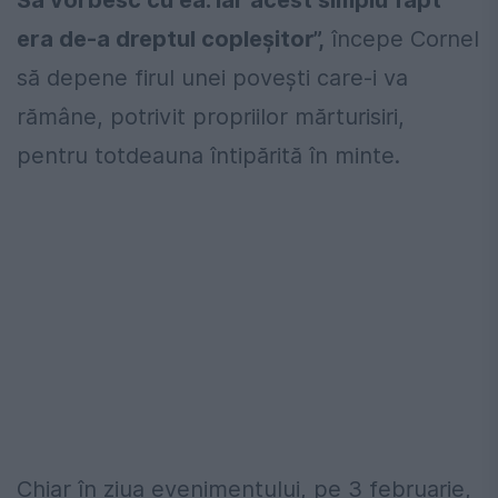
Să vorbesc cu ea. Iar acest simplu fapt
era de-a dreptul copleșitor”,
începe Cornel
să depene firul unei povești care-i va
rămâne, potrivit propriilor mărturisiri,
pentru totdeauna întipărită în minte.
Chiar în ziua evenimentului, pe 3 februarie,