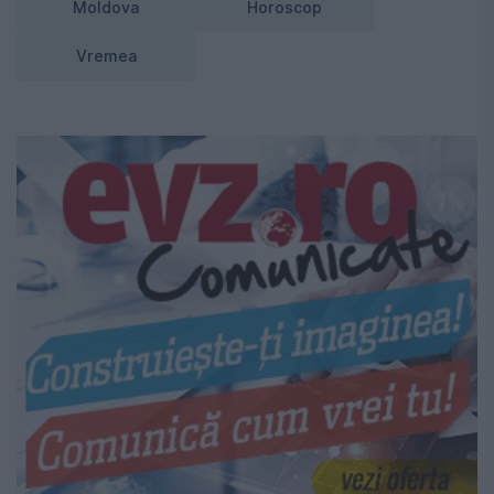
Moldova
Horoscop
Vremea