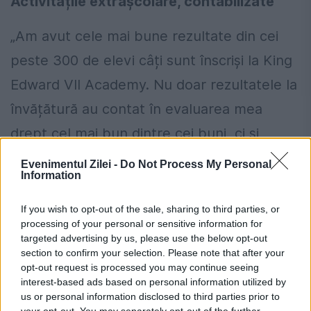
Activitățile extrașcolare, contabilizate
„Am avut cele mai bune rezultate din cei
peste 300 de elevi câți sunt înscriși la King
Edward VII Academy. Nu doar rezultatele la
învățătură au contat în evaluarea mea
drept cel mai bun dintre cei buni, ci și
activitățile extrașcolare. De exemplu,
Evenimentul Zilei -
Do Not Process My Personal
Information
faptul că am ajutat un elev român, pe
Eduard, proapăt stabilit în Anglia, să învețe
If you wish to opt-out of the sale, sharing to third parties, or
processing of your personal or sensitive information for
limba engleză, sau micile îndrumări în ale
targeted advertising by us, please use the below opt-out
matematicii pe care le ofeream colegilor au
section to confirm your selection. Please note that after your
opt-out request is processed you may continue seeing
fost și ele contabilizate”, a dezvăluit, pentru
interest-based ads based on personal information utilized by
us or personal information disclosed to third parties prior to
EVZ, Cornel.
your opt-out. You may separately opt-out of the further