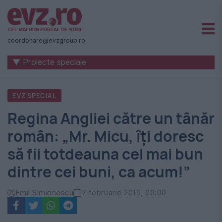
Știri
naționale
coordonare@evzgroup.ro
și
▼ Proiecte speciale
internaționale
|
EVZ SPECIAL
România
Regina Angliei către un tânăr
-
român: „Mr. Micu, îți doresc
Evenimentul
să fii totdeauna cel mai bun
Zilei
dintre cei buni, ca acum!”
Emil Simionescu
7 februarie 2019, 00:00