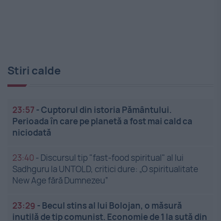
Stiri calde
23:57
-
Cuptorul din istoria Pământului.
Perioada în care pe planetă a fost mai cald ca
niciodată
23:40
-
Discursul tip "fast-food spiritual" al lui
Sadhguru la UNTOLD, critici dure: „O spiritualitate
New Age fără Dumnezeu”
23:29
-
Becul stins al lui Bolojan, o măsură
inutilă de tip comunist. Economie de 1 la sută din