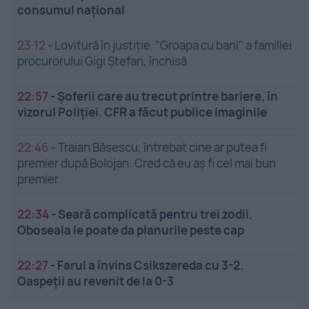
consumul național
23:12
-
Lovitură în justiție. "Groapa cu bani" a familiei
procurorului Gigi Ștefan, închisă
22:57
-
Șoferii care au trecut printre bariere, în
vizorul Poliției. CFR a făcut publice imaginile
22:46
-
Traian Băsescu, întrebat cine ar putea fi
premier după Bolojan: Cred că eu aș fi cel mai bun
premier
22:34
-
Seară complicată pentru trei zodii.
Oboseala le poate da planurile peste cap
22:27
-
Farul a învins Csikszereda cu 3-2.
Oaspeții au revenit de la 0-3