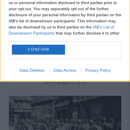
us or personal information disclosed to third parties prior to
your opt-out. You may separately opt-out of the further
disclosure of your personal information by third parties on the
IAB’s list of downstream participants. This information may
also be disclosed by us to third parties on the
IAB’s List of
Downstream Participants
that may further disclose it to other
third parties.
EVENIMENTUL ISTORIC
CONFIRM
„Republica de la Ploiești”. Ziua în care un oraș a
Data Deletion
Data Access
Privacy Policy
vrut să răstoarne un rege. Povestea revoluției
din 8 august 1870