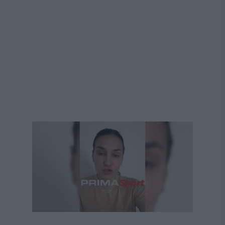
Următorul videoclip în 4
Anulează