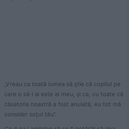
„Vreau ca toată lumea să știe că copilul pe
care o să-l ai este al meu, și ca, cu toate că
căsatoria noastră a fost anulată, eu tot mă
consider soțul tău”.
Ca d-na Lambrino să se fi hotărât să dea