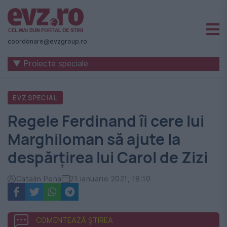
Știri
naționale
coordonare@evzgroup.ro
și
▼ Proiecte speciale
internaționale
|
EVZ SPECIAL
România
Regele Ferdinand îi cere lui
-
Marghiloman să ajute la
Evenimentul
despărțirea lui Carol de Zizi
Zilei
Catalin Pena
21 ianuarie 2021, 18:10
COMENTEAZĂ ȘTIREA