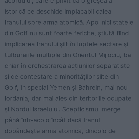
acordului, care e privit ca o greșeală
istorică ce deschide implacabil calea
Iranului spre arma atomică. Apoi nici statele
din Golf nu sunt foarte fericite, știută fiind
implicarea Iranului șiit în luptele sectare și
tulburările multiple din Orientul Mijlociu, ba
chiar în orchestrarea acțiunilor separatiste
și de contestare a minorităților șiite din
Golf, în special Yemen și Bahrein, mai nou
Iordania, dar mai ales din teritoriile ocupate
și Nordul Israelului. Scepticismul merge
până într-acolo încât dacă Iranul
dobândește arma atomică, dincolo de