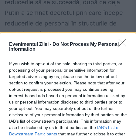
reducerile să se succeadă, după ce deja
Putin a semnat decretul prin care începe
reducerile de personal în structurile de
forță, începând ieri cu Ministerul de Interne
în care se redus 110.000 de posturi până la
Evenimentul Zilei -
Do Not Process My Personal
Information
nivelul a un milion de oameni.
If you wish to opt-out of the sale, sharing to third parties, or
Opiniile exprimate în paginile ziarului
processing of your personal or sensitive information for
targeted advertising by us, please use the below opt-out
aparțin autorilor.
section to confirm your selection. Please note that after your
opt-out request is processed you may continue seeing
interest-based ads based on personal information utilized by
Cum verifici dacă ai datorii la Primărie?
us or personal information disclosed to third parties prior to
Metoda prin care afli online dacă ai
your opt-out. You may separately opt-out of the further
disclosure of your personal information by third parties on the
restanțe la taxe și impozite
IAB’s list of downstream participants. This information may
also be disclosed by us to third parties on the
IAB’s List of
Regula pe care mulți români din
Downstream Participants
that may further disclose it to other