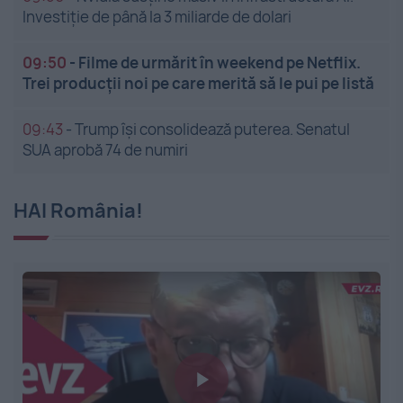
Investiție de până la 3 miliarde de dolari
09:50
-
Filme de urmărit în weekend pe Netflix.
Trei producții noi pe care merită să le pui pe listă
09:43
-
Trump își consolidează puterea. Senatul
SUA aprobă 74 de numiri
HAI România!