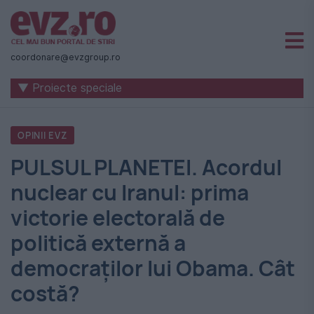
Știri
naționale
coordonare@evzgroup.ro
și
▼ Proiecte speciale
internaționale
|
OPINII EVZ
România
PULSUL PLANETEI. Acordul
-
nuclear cu Iranul: prima
Evenimentul
victorie electorală de
Zilei
politică externă a
democraților lui Obama. Cât
costă?