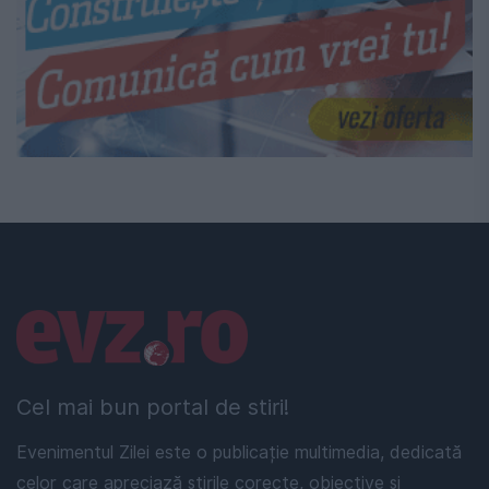
Linkuri utile
Cel mai bun portal de stiri!
Evenimentul Zilei este o publicație multimedia, dedicată
celor care apreciază știrile corecte, obiective și