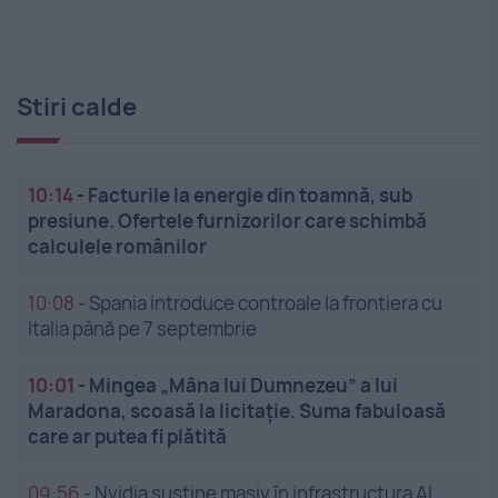
Stiri calde
10:14
-
Facturile la energie din toamnă, sub
presiune. Ofertele furnizorilor care schimbă
calculele românilor
10:08
-
Spania introduce controale la frontiera cu
Italia până pe 7 septembrie
10:01
-
Mingea „Mâna lui Dumnezeu” a lui
Maradona, scoasă la licitație. Suma fabuloasă
care ar putea fi plătită
09:56
-
Nvidia susține masiv în infrastructura AI.