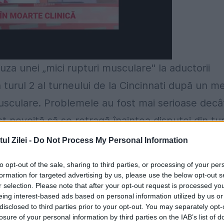
za unei „mici rupturi musculare'' la aductorii
n turul 2 al turneului de la Cincinnati după un me
musculare. Problemele au fost mai serioase decâ
ost nevoită să se retragă înaintea disputei din tu
l Zilei -
Do Not Process My Personal Information
ă, în jur de 3 luni. Mi-a fost teamă să revin,
to opt-out of the sale, sharing to third parties, or processing of your per
formation for targeted advertising by us, please use the below opt-out s
l unde a suferit ruptura musculară). A fost pent
r selection. Please note that after your opt-out request is processed y
eing interest-based ads based on personal information utilized by us or
el de accidentare, așa că nu am știut cum să m
disclosed to third parties prior to your opt-out. You may separately opt-
, acum mă simt în siguranță pe teren.
losure of your personal information by third parties on the IAB’s list of