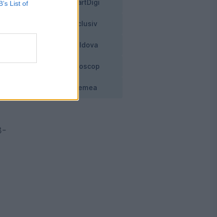
SmartDigi
B’s List of
i.
Exclusiv
Moldova
Horoscop
Vremea
t
3-