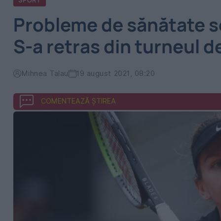
SPORT
Probleme de sănătate se
S-a retras din turneul d
Mihnea Talau
19 august 2021, 08:20
COMENTEAZĂ ȘTIREA