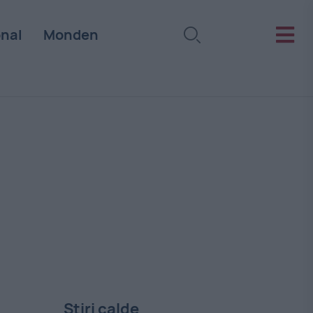
onal
Monden
Stiri calde