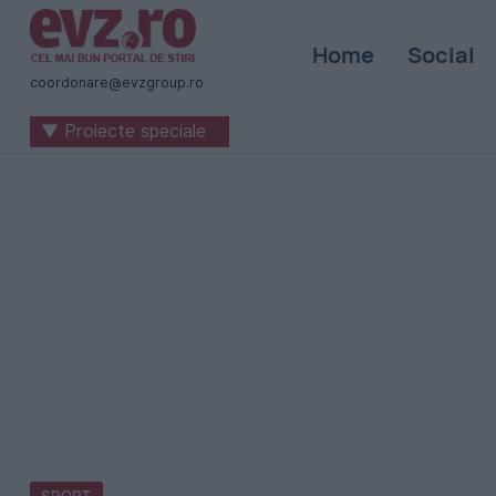
Știri
Home
Social
naționale
coordonare@evzgroup.ro
și
▼ Proiecte speciale
internaționale
|
România
-
Evenimentul
Zilei