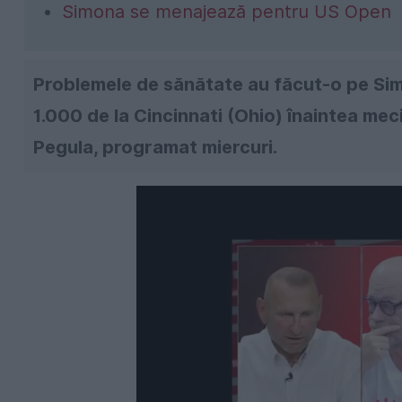
Simona se menajează pentru US Open
Problemele de sănătate au făcut-o pe Sim
1.000 de la Cincinnati (Ohio) înaintea me
Pegula, programat miercuri.