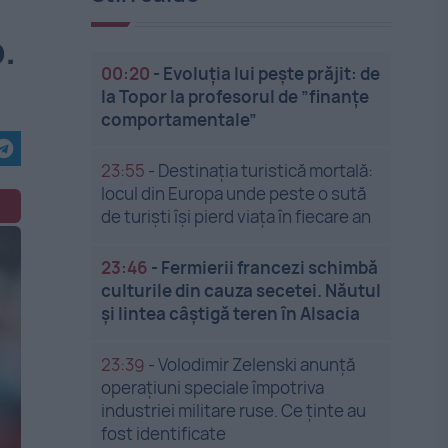
.
00:20
-
Evoluția lui pește prăjit: de
la Topor la profesorul de ”finanțe
comportamentale”
23:55
-
Destinația turistică mortală:
locul din Europa unde peste o sută
de turiști își pierd viața în fiecare an
23:46
-
Fermierii francezi schimbă
culturile din cauza secetei. Năutul
și lintea câștigă teren în Alsacia
23:39
-
Volodimir Zelenski anunță
operațiuni speciale împotriva
industriei militare ruse. Ce ținte au
fost identificate