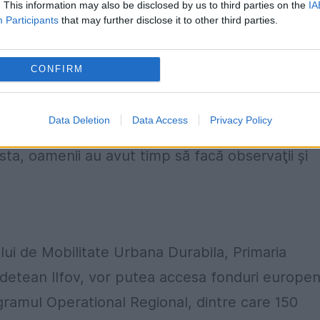
. This information may also be disclosed by us to third parties on the
IA
nsilieri generali, dar şi membri ai unor organizaţ
Participants
that may further disclose it to other third parties.
CONFIRM
 Chiriţă a declarat: „În sfârşit, după 26 de ani
tic care abordează întreaga regiune Bucureşt
Data Deletion
Data Access
Privacy Policy
 dezbaterea documentului este un lucru
sta, oamenii au avut timp să facă observaţii şi
ui de Mobilitate Urbana Durabila, Primaria
 Judetean Ilfov, vor putea accesa fonduri europe
gramul Operational Regional, dintre care 150