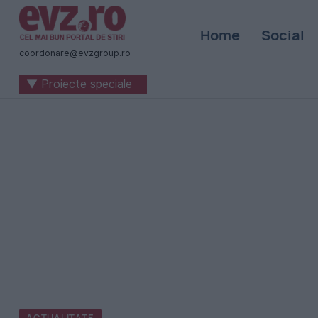
Știri
Home
Social
naționale
coordonare@evzgroup.ro
și
▼ Proiecte speciale
internaționale
|
România
-
Evenimentul
Zilei