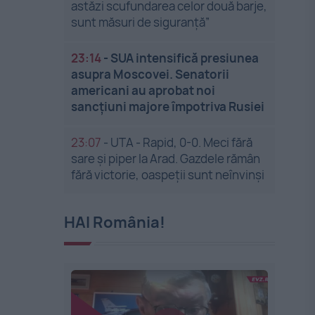
astăzi scufundarea celor două barje,
sunt măsuri de siguranţă”
23:14
-
SUA intensifică presiunea
asupra Moscovei. Senatorii
americani au aprobat noi
sancțiuni majore împotriva Rusiei
23:07
-
UTA - Rapid, 0-0. Meci fără
sare și piper la Arad. Gazdele rămân
fără victorie, oaspeții sunt neînvinși
HAI România!