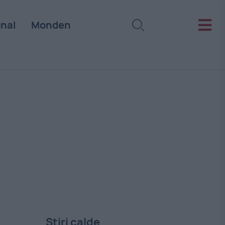
onal
Monden
Stiri calde