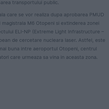
marea transportului public.
ala care se vor realiza dupa aprobarea PMUD
l magistrala M6 Otopeni si extinderea zonei
ectului ELI-NP (Extreme Light Infrastructure –
pean de cercetare nucleara laser. Astfel, este
 mai buna intre aeroportul Otopeni, centrul
atori care urmeaza sa vina in aceasta zona.