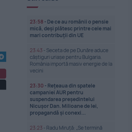
23:58
-
De ce au românii o pensie
mică, deși plătesc printre cele mai
mari contribuții din UE
23:43
-
Seceta de pe Dunăre aduce
câștiguri uriașe pentru Bulgaria.
România importă masiv energie de la
vecini
23:30
-
Rețeaua din spatele
campaniei AUR pentru
suspendarea președintelui
Nicușor Dan. Milioane de lei,
propagandă și conexi...
23:23
-
Radu Miruță: „Se termină