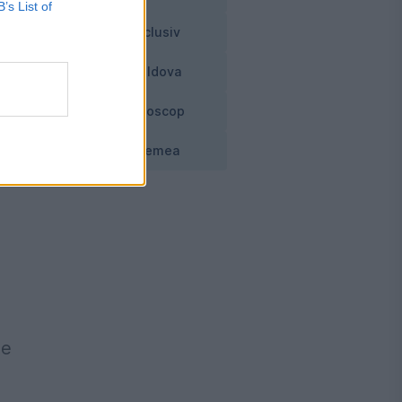
B’s List of
ii
Exclusiv
Moldova
Horoscop
i-
Vremea
ne