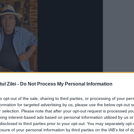
l Zilei -
Do Not Process My Personal Information
030 Regiunea Bucureşti - Ilfov a fost dezbătut 
to opt-out of the sale, sharing to third parties, or processing of your per
de consultare a publicului s-a încheiat pe 22
formation for targeted advertising by us, please use the below opt-out s
primarul general al municipiului Bucureşti,
r selection. Please note that after your opt-out request is processed y
eing interest-based ads based on personal information utilized by us or
 DATJ din cadrul PMB, Aura Răducu, Sorin Chiriţ
disclosed to third parties prior to your opt-out. You may separately opt-
losure of your personal information by third parties on the IAB’s list of
ntru mobilitate urbană, Irinel Scrioşteanu,