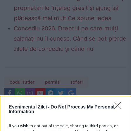
proprietari le înțeleg greșit și ajung să
plătească mai mult.Ce spune legea
Concediu 2026. Dreptul pe care mulți
salariați nu îl cunosc. Când se pot pierde
zilele de concediu și când nu
codul rutier
permis
soferi
Evenimentul Zilei -
Do Not Process My Personal
Information
If you wish to opt-out of the sale, sharing to third parties, or