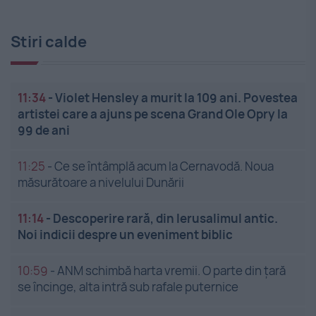
Stiri calde
11:34
-
Violet Hensley a murit la 109 ani. Povestea
artistei care a ajuns pe scena Grand Ole Opry la
99 de ani
11:25
-
Ce se întâmplă acum la Cernavodă. Noua
măsurătoare a nivelului Dunării
11:14
-
Descoperire rară, din Ierusalimul antic.
Noi indicii despre un eveniment biblic
10:59
-
ANM schimbă harta vremii. O parte din țară
se încinge, alta intră sub rafale puternice