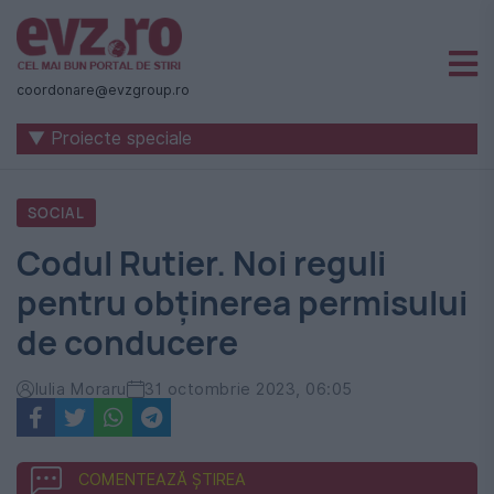
Știri
naționale
coordonare@evzgroup.ro
și
▼ Proiecte speciale
internaționale
|
SOCIAL
România
Codul Rutier. Noi reguli
-
pentru obținerea permisului
Evenimentul
de conducere
Zilei
Iulia Moraru
31 octombrie 2023, 06:05
COMENTEAZĂ ȘTIREA