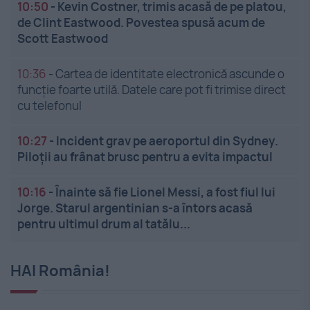
10:50
-
Kevin Costner, trimis acasă de pe platou,
de Clint Eastwood. Povestea spusă acum de
Scott Eastwood
10:36
-
Cartea de identitate electronică ascunde o
funcție foarte utilă. Datele care pot fi trimise direct
cu telefonul
10:27
-
Incident grav pe aeroportul din Sydney.
Piloții au frânat brusc pentru a evita impactul
10:16
-
Înainte să fie Lionel Messi, a fost fiul lui
Jorge. Starul argentinian s-a întors acasă
pentru ultimul drum al tatălu...
HAI România!