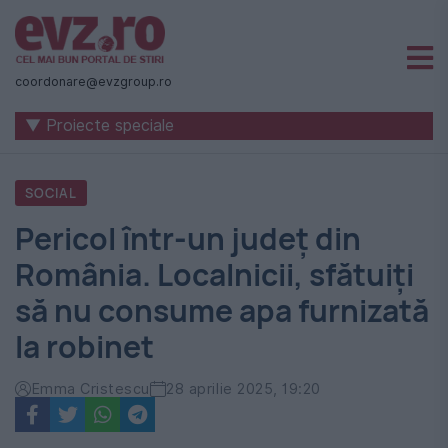
Știri
naționale
coordonare@evzgroup.ro
și
▼ Proiecte speciale
internaționale
|
SOCIAL
România
Pericol într-un județ din
-
România. Localnicii, sfătuiți
Evenimentul
să nu consume apa furnizată
Zilei
la robinet
Emma Cristescu
28 aprilie 2025, 19:20