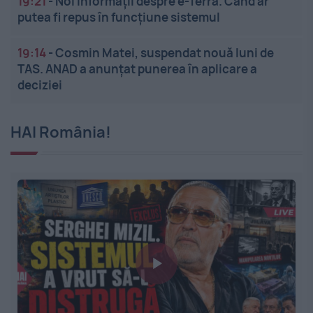
19:21
-
Noi informații despre e-Terra. Când ar
putea fi repus în funcțiune sistemul
19:14
-
Cosmin Matei, suspendat nouă luni de
TAS. ANAD a anunțat punerea în aplicare a
deciziei
HAI România!