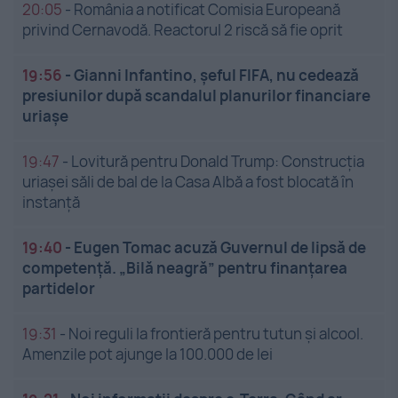
20:05
-
România a notificat Comisia Europeană
privind Cernavodă. Reactorul 2 riscă să fie oprit
19:56
-
Gianni Infantino, șeful FIFA, nu cedează
presiunilor după scandalul planurilor financiare
uriașe
19:47
-
Lovitură pentru Donald Trump: Construcția
uriașei săli de bal de la Casa Albă a fost blocată în
instanță
19:40
-
Eugen Tomac acuză Guvernul de lipsă de
competență. „Bilă neagră” pentru finanțarea
partidelor
19:31
-
Noi reguli la frontieră pentru tutun și alcool.
Amenzile pot ajunge la 100.000 de lei