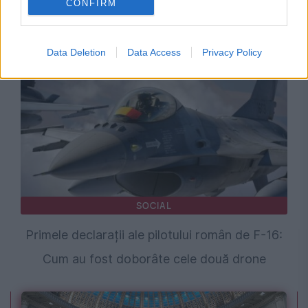
CONFIRM
mausolee cu aer condiționat și Wi-Fi.
Vizitatorii trec prin puncte de control
Data Deletion
Data Access
Privacy Policy
SOCIAL
Primele declarații ale pilotului român de F-16:
Cum au fost doborâte cele două drone