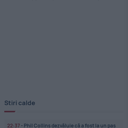
Stiri calde
22:37
-
Phil Collins dezvăluie că a fost la un pas