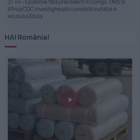
21:44
-
Epidemie fără precedent în Congo. OMS și
Africa CDC investighează o posibilă mutație a
virusului Ebola
HAI România!