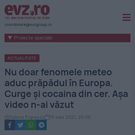
Știri
naționale
coordonare@evzgroup.ro
și
▼ Proiecte speciale
internaționale
|
ACTUALITATE
România
Nu doar fenomele meteo
-
aduc prăpădul în Europa.
Evenimentul
Curge și cocaina din cer. Așa
Zilei
video n-ai văzut
Sabina Popescu
16 iulie 2021, 20:00