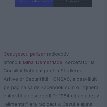
Următorul videoclip în 4
Anulează
Ceaușescu
parizer
radioactiv
Istoricul
Mihai Demetriade
, cercetător la
Consiliul Național pentru Studierea
Arhivelor Securității – CNSAS, a dezvăluit
pe pagina sa de Facebook cum o ingineră
chimistă a descoperit în 1984 că un adeziv
„alimentar” era radioactiv. Cazul a ajuns