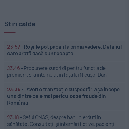
Stiri calde
23:57
-
Roșiile pot păcăli la prima vedere. Detaliul
care arată dacă sunt coapte
23:46
-
Propunere surpriză pentru funcția de
premier: „S-a întâmplat în fața lui Nicușor Dan”
23:34
-
„Aveți o tranzacție suspectă”. Așa începe
una dintre cele mai periculoase fraude din
România
23:18
-
Șeful CNAS, despre banii pierduți în
sănătate: Consultații și internări fictive, pacienți