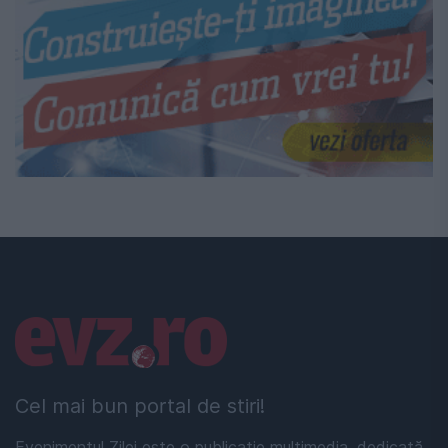
Linkuri utile
Cel mai bun portal de stiri!
Evenimentul Zilei este o publicație multimedia, dedicată