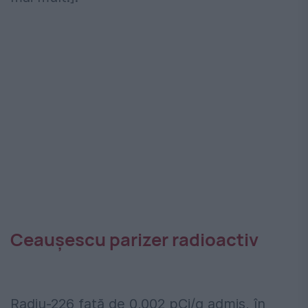
Ceaușescu parizer radioactiv
Radiu-226 față de 0,002 pCi/g admis, în