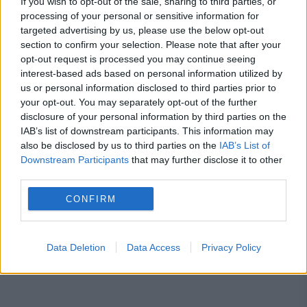
If you wish to opt-out of the sale, sharing to third parties, or
Condiția obligatorie prevăzută de lege
processing of your personal or sensitive information for
targeted advertising by us, please use the below opt-out
Mașini interzise în Europa. Lista
section to confirm your selection. Please note that after your
completă a țărilor și orașelor în care nu
opt-out request is processed you may continue seeing
interest-based ads based on personal information utilized by
mai au voie să circule autoturismele
us or personal information disclosed to third parties prior to
your opt-out. You may separately opt-out of the further
Euro 3, Euro 4 sau Euro 5. Care este
disclosure of your personal information by third parties on the
situația din România
IAB’s list of downstream participants. This information may
also be disclosed by us to third parties on the
IAB’s List of
Downstream Participants
that may further disclose it to other
third parties.
CONFIRM
ceausescu
cnsas
parizer
Data Deletion
Data Access
Privacy Policy