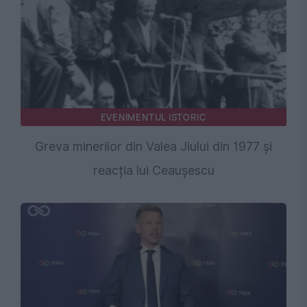
EVENIMENTUL ISTORIC
Greva minerilor din Valea Jiului din 1977 și
reacția lui Ceaușescu