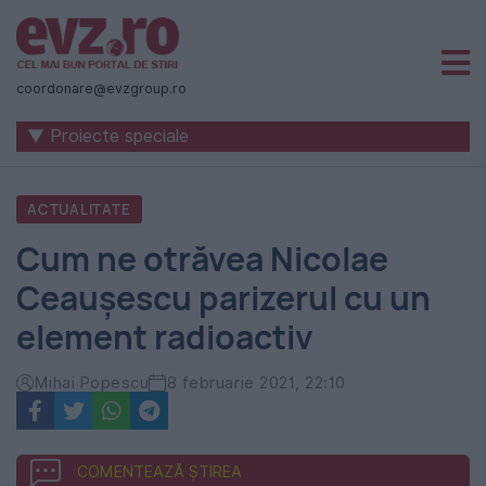
Știri
naționale
coordonare@evzgroup.ro
și
▼ Proiecte speciale
internaționale
|
ACTUALITATE
România
Cum ne otrăvea Nicolae
-
Ceaușescu parizerul cu un
Evenimentul
element radioactiv
Zilei
Mihai Popescu
8 februarie 2021, 22:10
COMENTEAZĂ ȘTIREA