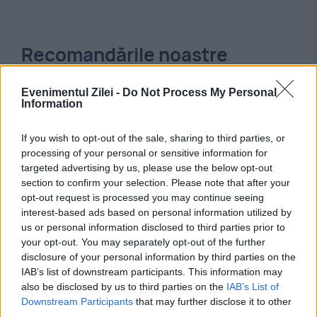
Recomandările noastre
Evenimentul Zilei -
Do Not Process My Personal
Information
If you wish to opt-out of the sale, sharing to third parties, or
processing of your personal or sensitive information for
targeted advertising by us, please use the below opt-out
section to confirm your selection. Please note that after your
opt-out request is processed you may continue seeing
interest-based ads based on personal information utilized by
us or personal information disclosed to third parties prior to
your opt-out. You may separately opt-out of the further
EVENIMENTUL ISTORIC
disclosure of your personal information by third parties on the
Ceaușescu și dilema centralei nucleare: La
IAB’s list of downstream participants. This information may
also be disclosed by us to third parties on the
IAB’s List of
Strejești, pe Olt, sau la Cernavodă pe Dunăre
Downstream Participants
that may further disclose it to other
third parties.