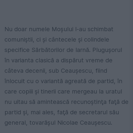
Nu doar numele Moşului l-au schimbat
comuniştii, ci şi cântecele şi colindele
specifice Sărbătorilor de Iarnă. Pluguşorul
în varianta clasică a dispărut vreme de
câteva decenii, sub Ceauşescu, fiind
înlocuit cu o variantă agreată de partid, în
care copiii şi tinerii care mergeau la uratul
nu uitau să amintească recunoştinţa faţă de
partid şi, mai ales, faţă de secretarul său
general, tovarăşul Nicolae Ceauşescu.