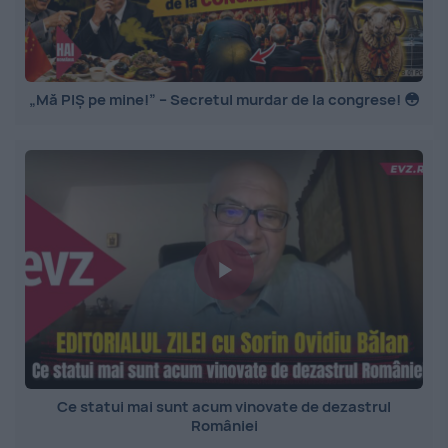
„Mă PIȘ pe mine!” – Secretul murdar de la congrese! 😳
Ce statui mai sunt acum vinovate de dezastrul
României