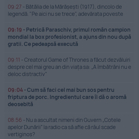
09:27
-
Bătălia de la Mărășești (1917), dincolo de
legendă. "Pe aici nu se trece", adevărata poveste
09:19
-
Petrică Paraschiv, primul român campion
mondial la box profesionist, a ajuns din nou după
gratii. Ce pedeapsă execută
09:11
-
Creatorul Game of Thrones a făcut dezvăluiri
despre cel mai greu an din viața sa: „A îmbătrâni nu e
deloc distractiv”
09:04
-
Cum să faci cel mai bun sos pentru
friptura de porc. Ingredientul care îi dă o aromă
deosebită
08:56
-
Nu a ascultat nimeni din Guvern „Cotele
apelor Dunării” la radio ca să afle că râul scade
vertiginos?