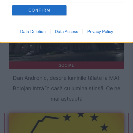
CONFIRM
Data Deletion
Data Access
Privacy Policy
SOCIAL
Dan Andronic, despre luminile tăiate la MAI:
Bolojan intră în casă cu lumina stinsă. Ce ne
mai așteaptă