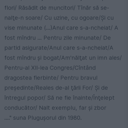
flori/ Răsădit de muncitori/ Tînăr să se-
nalţe-n soare/ Cu uzine, cu ogoare/Şi cu
vise minunate (...)Anul care s-a-ncheiat/ A
fost mîndru ... Pentru zile minunate/ De
partid asigurate/Anul care s-a-ncheiat/A
fost mîndru şi bogat/Am'nălţat un imn ales/
Pentru-al XII-lea Congres/Cîntând
dragostea fierbinte/ Pentru bravul
preşedinte/Reales de-al ţării For/ Şi de
întregul popor/ Să ne fie înainte/Înţelept
conducător/ Nalt exemplu, far şi zbor
...." suna Pluguşorul din 1980.