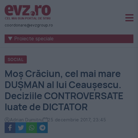
Știri
naționale
coordonare@evzgroup.ro
și
▼ Proiecte speciale
internaționale
|
SOCIAL
România
Moș Crăciun, cel mai mare
-
DUȘMAN al lui Ceaușescu.
Evenimentul
Deciziile CONTROVERSATE
Zilei
luate de DICTATOR
Adrian Dumitru
25 decembrie 2017, 23:45