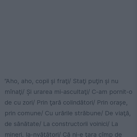
”Aho, aho, copii şi fraţi/ Staţi puţin şi nu
mînaţi/ Şi urarea mi-ascultaţi/ C-am pornit-o
de cu zori/ Prin ţară colindători/ Prin oraşe,
prin comune/ Cu urările străbune/ De viaţă,
de sănătate/ La constructorii voinici/ La
mineri, la-nvăţători/ Că ni-e ţara cîmp de