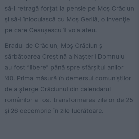
să-l retragă forțat la pensie pe Moş Crăciun
şi să-l înlocuiască cu Moş Gerilă, o invenţie
pe care Ceauşescu îl voia ateu.
Bradul de Crăciun, Moş Crăciun şi
sărbătoarea Creştină a Naşterii Domnului
au fost ”libere” până spre sfârşitul anilor
'40. Prima măsură în demersul comuniştilor
de a şterge Crăciunul din calendarul
românilor a fost transformarea zilelor de 25
şi 26 decembrie în zile lucrătoare.