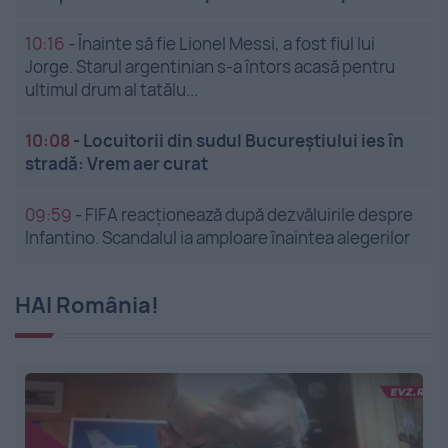
10:16
-
Înainte să fie Lionel Messi, a fost fiul lui
Jorge. Starul argentinian s-a întors acasă pentru
ultimul drum al tatălu...
10:08
-
Locuitorii din sudul Bucureștiului ies în
stradă: Vrem aer curat
09:59
-
FIFA reacționează după dezvăluirile despre
Infantino. Scandalul ia amploare înaintea alegerilor
HAI România!