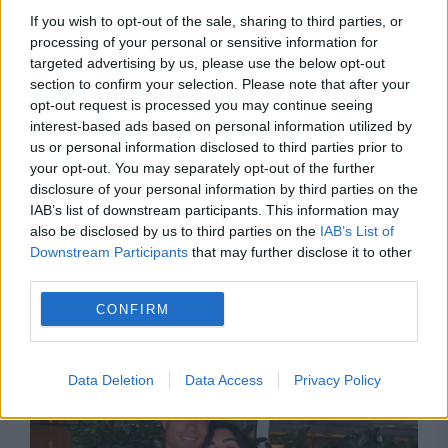
If you wish to opt-out of the sale, sharing to third parties, or
processing of your personal or sensitive information for
targeted advertising by us, please use the below opt-out
section to confirm your selection. Please note that after your
opt-out request is processed you may continue seeing
interest-based ads based on personal information utilized by
us or personal information disclosed to third parties prior to
your opt-out. You may separately opt-out of the further
disclosure of your personal information by third parties on the
IAB’s list of downstream participants. This information may
MONDEN
also be disclosed by us to third parties on the
IAB’s List of
Downstream Participants
that may further disclose it to other
Cine ar putea fi alături de Cristiano Ronaldo și
third parties.
Georgina Rodriguez în ziua nunții. Au apărut
CONFIRM
primele nume
Data Deletion
Data Access
Privacy Policy