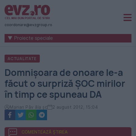
Știri
naționale
coordonare@evzgroup.ro
și
▼ Proiecte speciale
internaționale
|
ACTUALITATE
România
Domnişoara de onoare le-a
-
făcut o surpriză ŞOC mirilor
Evenimentul
în timp ce spuneau DA
Zilei
Marian Păv ăla şc
2 august 2012, 15:04
COMENTEAZĂ ȘTIREA