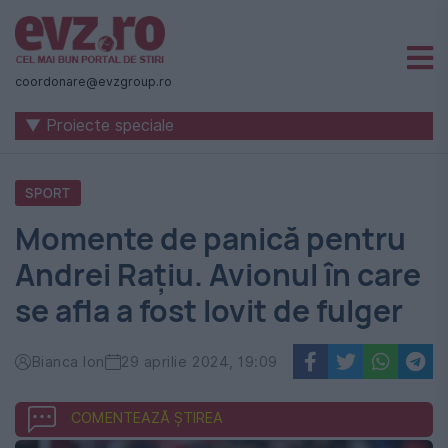
Știri
naționale
coordonare@evzgroup.ro
și
▼ Proiecte speciale
internaționale
|
SPORT
România
Momente de panică pentru
-
Andrei Rațiu. Avionul în care
Evenimentul
se afla a fost lovit de fulger
Zilei
Bianca Ion
29 aprilie 2024, 19:09
COMENTEAZĂ ȘTIREA