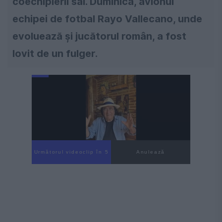
coechipierii săi. Duminică, avionul
echipei de fotbal Rayo Vallecano, unde
evoluează și jucătorul român, a fost
lovit de un fulger.
Următorul videoclip în 4
Anulează