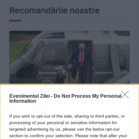
Recomandările noastre
INTERNATIONAL
Evenimentul Zilei -
Do Not Process My Personal
Information
Anchetă în SUA după un incident în zbor cu
If you wish to opt-out of the sale, sharing to third parties, or
Donald Trump. Marine One și un avion de linie
processing of your personal or sensitive information for
s-au apropiat periculos
targeted advertising by us, please use the below opt-out
section to confirm your selection. Please note that after your