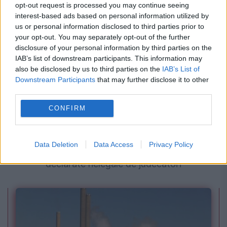
opt-out request is processed you may continue seeing
interest-based ads based on personal information utilized by
us or personal information disclosed to third parties prior to
your opt-out. You may separately opt-out of the further
disclosure of your personal information by third parties on the
IAB’s list of downstream participants. This information may
also be disclosed by us to third parties on the
IAB’s List of
Downstream Participants
that may further disclose it to other
third parties.
INTERNATIONAL
CONFIRM
Lovitură pentru giganții aerieni: Taxele
Data Deletion
Data Access
Privacy Policy
ascunse pentru bagaje și check-in au fost
declarate nelegale de judecători