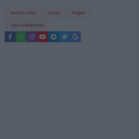
andrei ratiu
avion
fulger
rayo vallecano