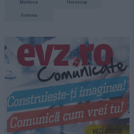
Moldova
Horoscop
Vremea