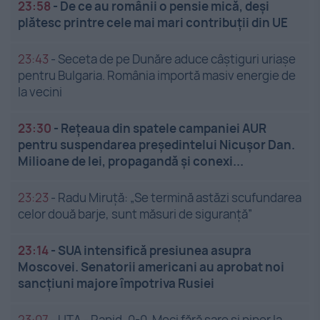
23:58
-
De ce au românii o pensie mică, deși
plătesc printre cele mai mari contribuții din UE
23:43
-
Seceta de pe Dunăre aduce câștiguri uriașe
pentru Bulgaria. România importă masiv energie de
la vecini
23:30
-
Rețeaua din spatele campaniei AUR
pentru suspendarea președintelui Nicușor Dan.
Milioane de lei, propagandă și conexi...
23:23
-
Radu Miruță: „Se termină astăzi scufundarea
celor două barje, sunt măsuri de siguranţă”
23:14
-
SUA intensifică presiunea asupra
Moscovei. Senatorii americani au aprobat noi
sancțiuni majore împotriva Rusiei
23:07
-
UTA - Rapid, 0-0. Meci fără sare și piper la