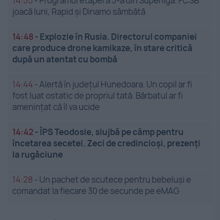
14:55
-
Programul etapei a 5-a din Superliga. FCSB
joacă luni, Rapid și Dinamo sâmbătă
14:48
-
Explozie în Rusia. Directorul companiei
care produce drone kamikaze, în stare critică
după un atentat cu bombă
14:44
-
Alertă în județul Hunedoara. Un copil ar fi
fost luat ostatic de propriul tată. Bărbatul ar fi
amenințat că îl va ucide
14:42
-
ÎPS Teodosie, slujbă pe câmp pentru
încetarea secetei. Zeci de credincioși, prezenți
la rugăciune
14:28
-
Un pachet de scutece pentru bebeluși e
comandat la fiecare 30 de secunde pe eMAG