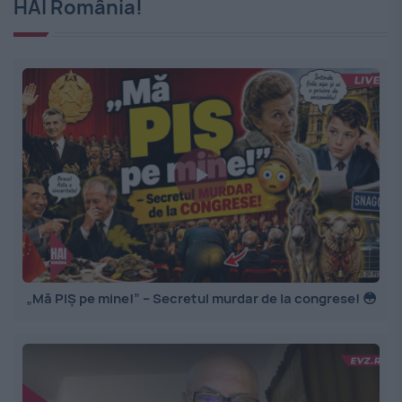
HAI România!
„Mă PIȘ pe mine!” – Secretul murdar de la congrese! 😳