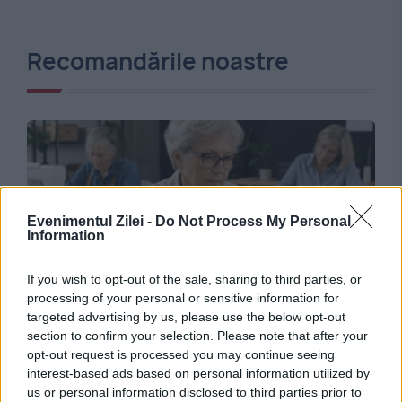
Recomandările noastre
Evenimentul Zilei -
Do Not Process My Personal
Information
If you wish to opt-out of the sale, sharing to third parties, or
processing of your personal or sensitive information for
SOCIAL
targeted advertising by us, please use the below opt-out
Stagiul de cotizare pentru femei a crescut din
section to confirm your selection. Please note that after your
opt-out request is processed you may continue seeing
această lună. Ce se schimbă la pensionare
interest-based ads based on personal information utilized by
us or personal information disclosed to third parties prior to