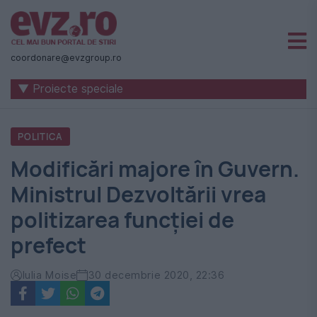
Știri
naționale
coordonare@evzgroup.ro
și
▼ Proiecte speciale
internaționale
|
POLITICA
România
Modificări majore în Guvern.
-
Ministrul Dezvoltării vrea
Evenimentul
politizarea funcției de
Zilei
prefect
Iulia Moise
30 decembrie 2020, 22:36