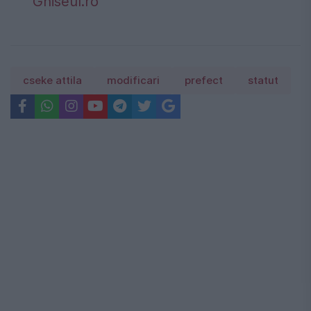
Ghiseul.ro
cseke attila
modificari
prefect
statut