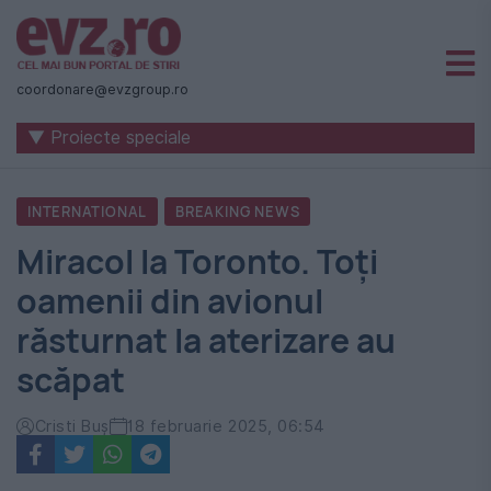
Știri
naționale
coordonare@evzgroup.ro
și
▼ Proiecte speciale
internaționale
|
INTERNATIONAL
BREAKING NEWS
România
Miracol la Toronto. Toți
-
oamenii din avionul
Evenimentul
răsturnat la aterizare au
Zilei
scăpat
Cristi Buș
18 februarie 2025, 06:54