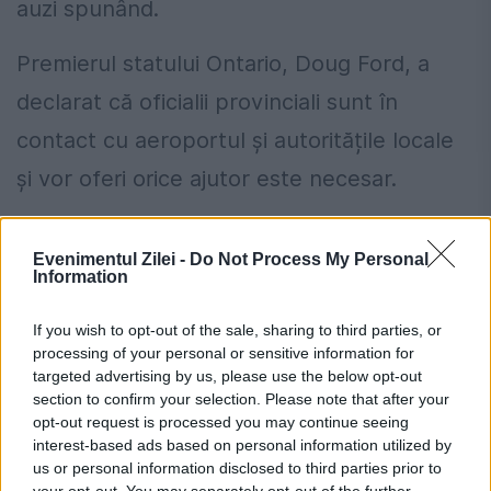
auzi spunând.
Premierul statului Ontario, Doug Ford, a
declarat că oficialii provinciali sunt în
contact cu aeroportul și autoritățile locale
și vor oferi orice ajutor este necesar.
Guvernatorul Minnesota Tim Walz a spus că
Evenimentul Zilei -
Do Not Process My Personal
este „recunoscător primilor agenți de
Information
intervenție și profesioniștilor de la fața
If you wish to opt-out of the sale, sharing to third parties, or
locului”.
processing of your personal or sensitive information for
targeted advertising by us, please use the below opt-out
Vremea rea a contribuit la
section to confirm your selection. Please note that after your
opt-out request is processed you may continue seeing
accidentul aviatic
interest-based ads based on personal information utilized by
us or personal information disclosed to third parties prior to
Două furtuni - una miercuri și una duminică
your opt-out. You may separately opt-out of the further