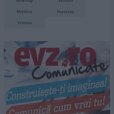
SmartDigi
Exclusiv
Moldova
Horoscop
Vremea