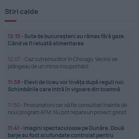
Stiri calde
12:15
-
Sute de bucureșteni au rămas fără gaze.
Când va fi reluată alimentarea
12:07
-
Caz cutremurător în Chicago. Vecinii se
plângeau de un miros insuportabil
11:58
-
Elevii de liceu vor învăța după reguli noi.
Schimbările care intră în vigoare din toamnă
11:50
-
Prosumatorii cer să fie consultați înainte de
noul program AFM: Nu pot repara un proiect greșit
11:41
-
Imagini spectaculoase pe Dunăre. Două
barje au fost scufundate controlat pentru