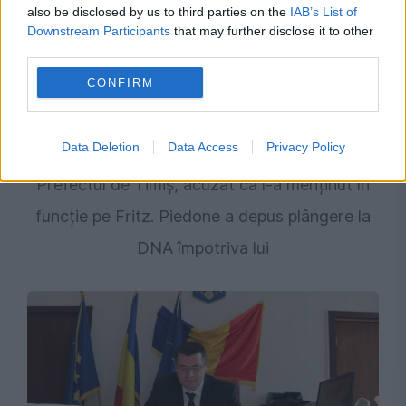
also be disclosed by us to third parties on the
IAB’s List of
Downstream Participants
that may further disclose it to other
third parties.
CONFIRM
POLITICA
Data Deletion
Data Access
Privacy Policy
Prefectul de Timiș, acuzat că l-a menținut în
funcție pe Fritz. Piedone a depus plângere la
DNA împotriva lui