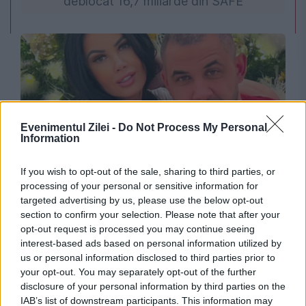
deblocat 16,7 miliarde din SAFE
Evenimentul Zilei -
Do Not Process My Personal
Information
MONDEN
If you wish to opt-out of the sale, sharing to third parties, or
processing of your personal or sensitive information for
O nouă amânare în dosarul în care este
targeted advertising by us, please use the below opt-out
section to confirm your selection. Please note that after your
implicată Oana Zăvoranu. DNA cere închisoare
opt-out request is processed you may continue seeing
interest-based ads based on personal information utilized by
cu executare pentru vedetă
us or personal information disclosed to third parties prior to
your opt-out. You may separately opt-out of the further
disclosure of your personal information by third parties on the
IAB’s list of downstream participants. This information may