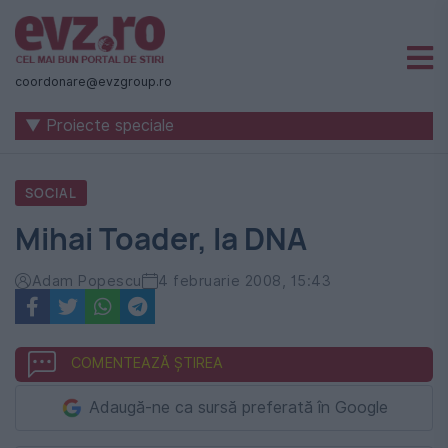
Știri
naționale
coordonare@evzgroup.ro
și
▼ Proiecte speciale
internaționale
|
SOCIAL
România
Mihai Toader, la DNA
-
Evenimentul
Adam Popescu
4 februarie 2008, 15:43
Zilei
COMENTEAZĂ ȘTIREA
Adaugă-ne ca sursă preferată în Google