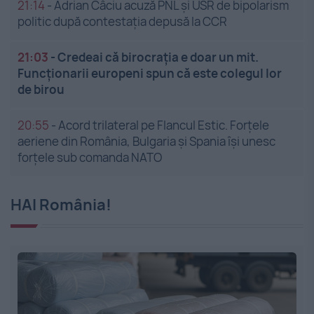
21:14
-
Adrian Câciu acuză PNL și USR de bipolarism
politic după contestația depusă la CCR
21:03
-
Credeai că birocrația e doar un mit.
Funcționarii europeni spun că este colegul lor
de birou
20:55
-
Acord trilateral pe Flancul Estic. Forțele
aeriene din România, Bulgaria și Spania își unesc
forțele sub comanda NATO
HAI România!