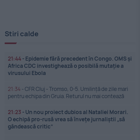
Stiri calde
21:44
-
Epidemie fără precedent în Congo. OMS și
Africa CDC investighează o posibilă mutație a
virusului Ebola
21:34
-
CFR Cluj - Tromso, 0-5. Umilință de zile mari
pentru echipa din Gruia. Returul nu mai contează
21:23
-
Un nou proiect dubios al Nataliei Morari.
O echipă pro-rusă vrea să înveţe jurnaliştii „să
gândească critic”