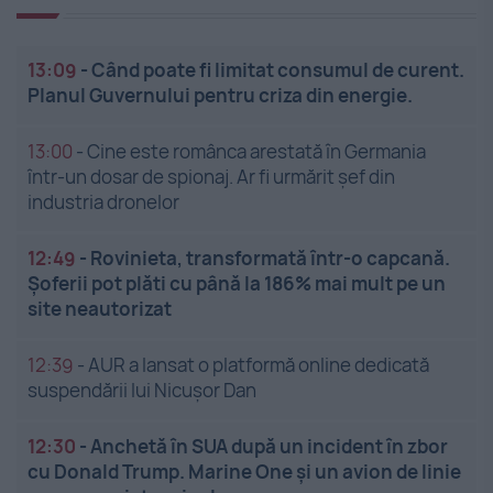
13:09
-
Când poate fi limitat consumul de curent.
Planul Guvernului pentru criza din energie.
13:00
-
Cine este românca arestată în Germania
într-un dosar de spionaj. Ar fi urmărit șef din
industria dronelor
12:49
-
Rovinieta, transformată într-o capcană.
Șoferii pot plăti cu până la 186% mai mult pe un
site neautorizat
12:39
-
AUR a lansat o platformă online dedicată
suspendării lui Nicușor Dan
12:30
-
Anchetă în SUA după un incident în zbor
cu Donald Trump. Marine One și un avion de linie