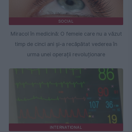
SOCIAL
Miracol în medicină: O femeie care nu a văzut
timp de cinci ani și-a recăpătat vederea în
urma unei operații revoluționare
INTERNATIONAL