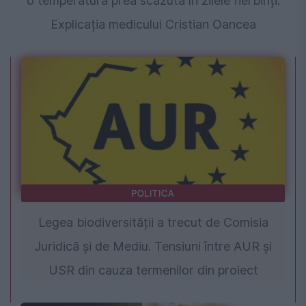
o temperatură prea scăzută în zilele fierbinți.
Explicația medicului Cristian Oancea
POLITICA
Legea biodiversității a trecut de Comisia
Juridică și de Mediu. Tensiuni între AUR și
USR din cauza termenilor din proiect