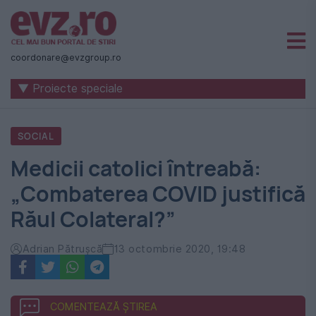
Știri
naționale
coordonare@evzgroup.ro
și
▼ Proiecte speciale
internaționale
|
SOCIAL
România
Medicii catolici întreabă:
-
„Combaterea COVID justifică
Evenimentul
Răul Colateral?”
Zilei
Adrian Pătrușcă
13 octombrie 2020, 19:48
COMENTEAZĂ ȘTIREA