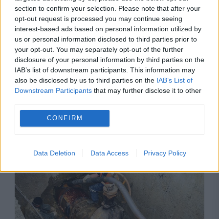
section to confirm your selection. Please note that after your
opt-out request is processed you may continue seeing
interest-based ads based on personal information utilized by
us or personal information disclosed to third parties prior to
your opt-out. You may separately opt-out of the further
disclosure of your personal information by third parties on the
IAB’s list of downstream participants. This information may
also be disclosed by us to third parties on the
IAB’s List of
VREMEA
Downstream Participants
that may further disclose it to other
third parties.
Cod roșu de inundații pentru Prahova și
CONFIRM
Dâmbovița. Sistemele de protecție nu acoperă
toate zonele vulnerabile
Data Deletion
Data Access
Privacy Policy