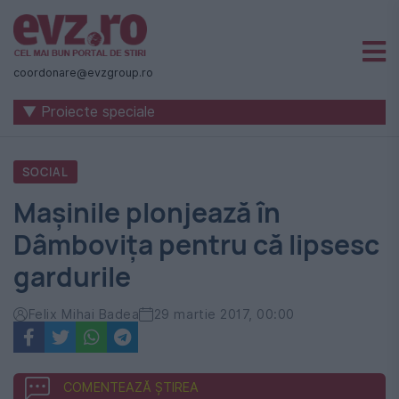
Știri
naționale
coordonare@evzgroup.ro
și
▼ Proiecte speciale
internaționale
|
SOCIAL
România
Mașinile plonjează în
-
Dâmbovița pentru că lipsesc
Evenimentul
gardurile
Zilei
Felix Mihai Badea
29 martie 2017, 00:00
COMENTEAZĂ ȘTIREA