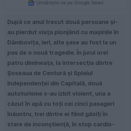
Urmărește-ne pe Google News
După ce anul trecut două persoane și-
au pierdut viața plonjând cu mașinile în
Dâmbovița, ieri, alte șase au fost la un
pas de o nouă tragedie. În jurul orei
patru dimineaţa, la intersecţia dintre
Şoseaua de Centură şi Splaiul
Independenţei din Capitală, două
autoturisme s-au izbit violent, una a
căzut în apă cu toți cei cinci pasageri
înăuntru, trei dintre ei fiind găsiţi în
stare de inconştienţă, în stop cardio-