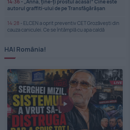
14:36
-
„Anna, ține-ți prostul acasă!” Cine este
autorul graffiti-ului de pe Transfăgărășan
14:28
-
ELCEN a oprit preventiv CET Grozăveşti din
cauza caniculei. Ce se întâmplă cu apa caldă
HAI România!