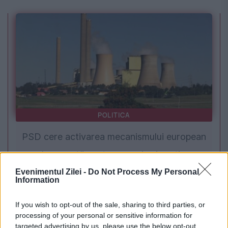
POLITICA
PSD cere activarea mecanismului european
de urgență pentru energie și susține
menținerea centralelor pe cărbune. Critici la
Evenimentul Zilei -
Do Not Process My Personal
Information
adresa lui Bolojan
If you wish to opt-out of the sale, sharing to third parties, or
processing of your personal or sensitive information for
targeted advertising by us, please use the below opt-out