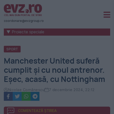
Știri
naționale
coordonare@evzgroup.ro
și
▼ Proiecte speciale
internaționale
|
SPORT
România
Manchester United suferă
-
cumplit și cu noul antrenor.
Evenimentul
Eșec, acasă, cu Nottingham
Zilei
Nicolae Comănescu
7 decembrie 2024, 22:12
COMENTEAZĂ ȘTIREA