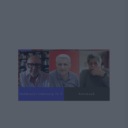
Următorul videoclip în 4
Anulează