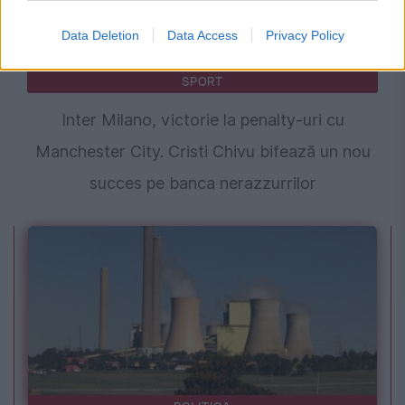
Data Deletion
Data Access
Privacy Policy
SPORT
Inter Milano, victorie la penalty-uri cu
Manchester City. Cristi Chivu bifează un nou
succes pe banca nerazzurrilor