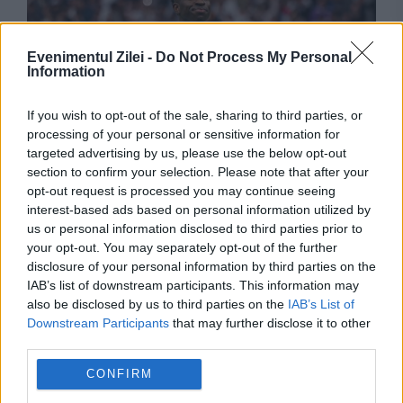
Evenimentul Zilei -
Do Not Process My Personal
Information
If you wish to opt-out of the sale, sharing to third parties, or
processing of your personal or sensitive information for
targeted advertising by us, please use the below opt-out
SPORT
section to confirm your selection. Please note that after your
opt-out request is processed you may continue seeing
Decizie finală în cazul lui Vinicius Junior. A
interest-based ads based on personal information utilized by
refuzat oferta de la Arsenal și a semnat pe
us or personal information disclosed to third parties prior to
your opt-out. You may separately opt-out of the further
viață cu Real Madrid
disclosure of your personal information by third parties on the
IAB’s list of downstream participants. This information may
also be disclosed by us to third parties on the
IAB’s List of
Downstream Participants
that may further disclose it to other
third parties.
CONFIRM