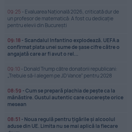
09:25
-
Evaluarea Națională 2026, criticată dur de
un profesor de matematică: A fost cu dedicație
pentru elevii din București
09:18
-
Scandalul Infantino explodează. UEFA a
confirmat plata unei sume de șase cifre către o
angajată care ar fi avut o rel...
09:10
-
Donald Trump către donatorii republicani:
„Trebuie să-l alegem pe JD Vance” pentru 2028
08:59
-
Cum se prepară plachia de pește ca la
mânăstire. Gustul autentic care cucerește orice
mesean
08:51
-
Noua regulă pentru țigările și alcoolul
aduse din UE. Limita nu se mai aplică la fiecare