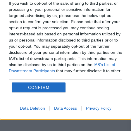
If you wish to opt-out of the sale, sharing to third parties, or
proprietari le înțeleg greșit și ajung să
processing of your personal or sensitive information for
targeted advertising by us, please use the below opt-out
plătească mai mult.Ce spune legea
section to confirm your selection. Please note that after your
opt-out request is processed you may continue seeing
Concediu 2026. Dreptul pe care mulți
interest-based ads based on personal information utilized by
salariați nu îl cunosc. Când se pot pierde
us or personal information disclosed to third parties prior to
your opt-out. You may separately opt-out of the further
zilele de concediu și când nu
disclosure of your personal information by third parties on the
IAB’s list of downstream participants. This information may
also be disclosed by us to third parties on the
IAB’s List of
Downstream Participants
that may further disclose it to other
third parties.
deficit
CONFIRM
Data Deletion
Data Access
Privacy Policy