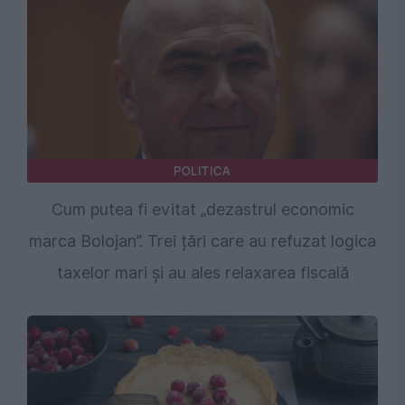
POLITICA
Cum putea fi evitat „dezastrul economic
marca Bolojan”. Trei țări care au refuzat logica
taxelor mari și au ales relaxarea fiscală