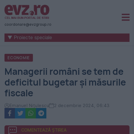
Știri
naționale
coordonare@evzgroup.ro
și
▼ Proiecte speciale
internaționale
|
ECONOMIE
România
Managerii români se tem de
-
deficitul bugetar și măsurile
Evenimentul
fiscale
Zilei
Emanuel Nițulescu
2 decembrie 2024, 06:43
COMENTEAZĂ ȘTIREA