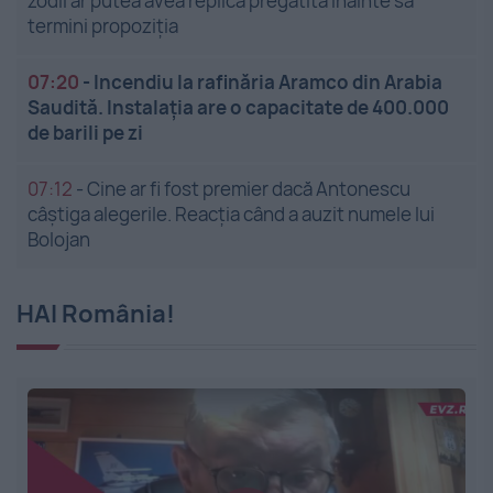
zodii ar putea avea replica pregătită înainte să
termini propoziția
07:20
-
Incendiu la rafinăria Aramco din Arabia
Saudită. Instalația are o capacitate de 400.000
de barili pe zi
07:12
-
Cine ar fi fost premier dacă Antonescu
câștiga alegerile. Reacția când a auzit numele lui
Bolojan
HAI România!