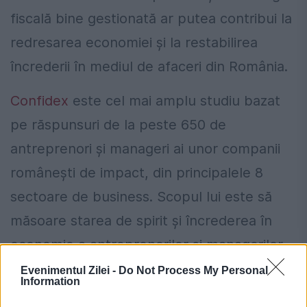
fiscală bine gestionată ar putea contribui la
redresarea economiei și la restabilirea
încrederii în mediul de afaceri din România.
Confidex
este cel mai amplu studiu bazat
pe răspunsuri de la peste 650 de
antreprenori și manageri ai unor companii
românești de impact, din principalele 8
sectoare de business. Scopul lui este să
măsoare starea de spirit și încrederea în
economie a antreprenorilor și managerilor
români.
Evenimentul Zilei -
Do Not Process My Personal
Information
Locuiești la bloc? 10 reguli pe care mulți