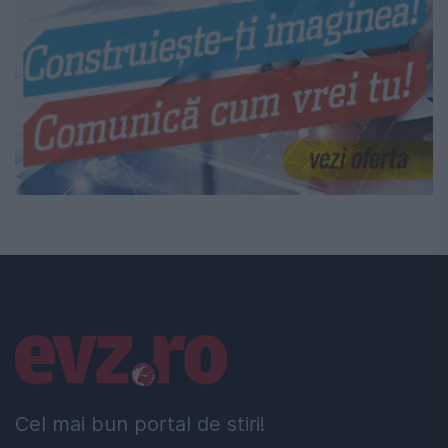
Linkuri utile
Cel mai bun portal de stiri!