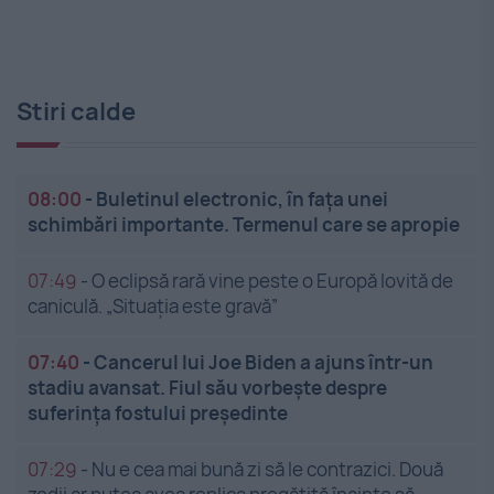
Stiri calde
08:00
-
Buletinul electronic, în fața unei
schimbări importante. Termenul care se apropie
07:49
-
O eclipsă rară vine peste o Europă lovită de
caniculă. „Situația este gravă”
07:40
-
Cancerul lui Joe Biden a ajuns într-un
stadiu avansat. Fiul său vorbește despre
suferința fostului președinte
07:29
-
Nu e cea mai bună zi să le contrazici. Două