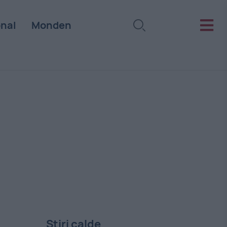
onal
Monden
Stiri calde