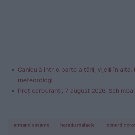
Caniculă într-o parte a țării, vijelii în 
meteorologi
Preț carburanți, 7 august 2026. Schimbar
armand assante
horatiu malaele
leonard dorof