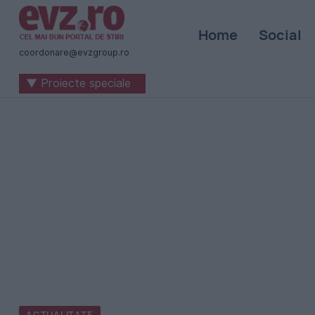
Știri
Home
Social
naționale
coordonare@evzgroup.ro
și
▼ Proiecte speciale
internaționale
|
România
-
Evenimentul
Zilei