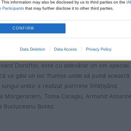
. This information may also be disclosed by us to third parties on the
IA
ucces din toată lumea, m-au dus imediat cu gân
Participants
that may further disclose it to other third parties.
 bun prieten al meu, omul pe care îl admir enorm
l românesc, se regăsește în galeria operelor de
CONFIRM
t Liviu Stan.
Data Deletion
Data Access
Privacy Policy
eonard Doroftei, este cu adevărat un om special.
s că va găsi un loc frumos unde să pună această
lungul anilor a realizat portrete înfățișând
ia Morgenstern, Toma Caragiu, Armand Assante
a Buciuceanu Botez.