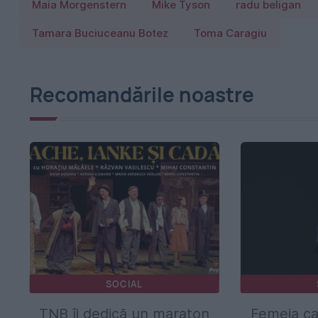
Maia Morgenstern
Mike Tyson
radu beligan
Tamara Buciuceanu Botez
Toma Caragiu
Recomandările noastre
SOCIAL
TNB îi dedică un maraton
Femeia ca