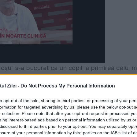
Moșu" s-a bucurat ca un copil la primirea celui m
Andon a dezvăluit portretul ce îl înfățișa.
l Zilei -
Do Not Process My Personal Information
nd a aflat că pictorul l-a avut complice în
de o viață, Liviu Stan, singurul român consilier 
to opt-out of the sale, sharing to third parties, or processing of your per
formation for targeted advertising by us, please use the below opt-out s
 Box (World Box Council). "Am descoperit talent
r selection. Please note that after your opt-out request is processed y
eing interest-based ads based on personal information utilized by us or
e portretul său în alb-negru, făcut pentru Mike
disclosed to third parties prior to your opt-out. You may separately opt-
ă pe care o lasă fiecărei picturi, dar și faptul 
losure of your personal information by third parties on the IAB’s list of