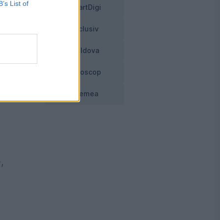
B’s List of
dul
SmartDigi
Exclusiv
Moldova
Horoscop
Vremea
,