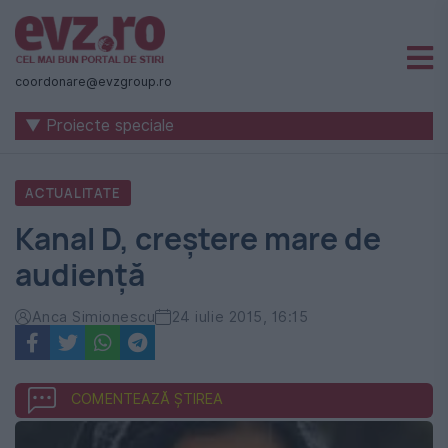
Știri
naționale
coordonare@evzgroup.ro
și
▼ Proiecte speciale
internaționale
|
ACTUALITATE
România
Kanal D, creştere mare de
-
audienţă
Evenimentul
Zilei
Anca Simionescu
24 iulie 2015, 16:15
COMENTEAZĂ ȘTIREA