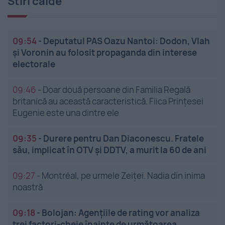
Stiri calde
09:54
-
Deputatul PAS Oazu Nantoi: Dodon, Vlah
și Voronin au folosit propaganda din interese
electorale
09:46
-
Doar două persoane din Familia Regală
britanică au această caracteristică. Fiica Prințesei
Eugenie este una dintre ele
09:35
-
Durere pentru Dan Diaconescu. Fratele
său, implicat în OTV și DDTV, a murit la 60 de ani
09:27
-
Montréal, pe urmele Zeiței. Nadia din inima
noastră
09:18
-
Bolojan: Agențiile de rating vor analiza
trei factori-cheie înainte de următoarea