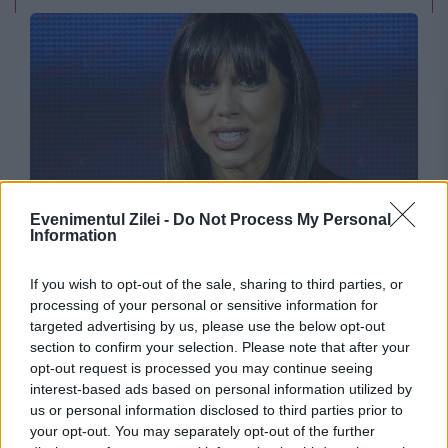
MONDEN
Evenimentul Zilei -
Do Not Process My Personal
Information
Cum arată noul proiect TV al Denisei Rifai, de
If you wish to opt-out of the sale, sharing to third parties, or
la Antena. Detalii din culise
processing of your personal or sensitive information for
targeted advertising by us, please use the below opt-out
section to confirm your selection. Please note that after your
opt-out request is processed you may continue seeing
interest-based ads based on personal information utilized by
us or personal information disclosed to third parties prior to
your opt-out. You may separately opt-out of the further