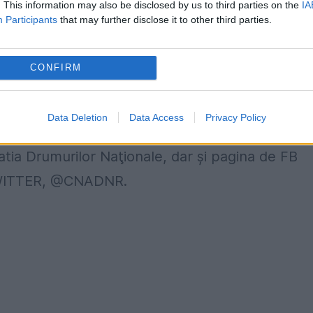
. This information may also be disclosed by us to third parties on the
IA
Participants
that may further disclose it to other third parties.
 fenomene meteorologice periculoase, prin
t drumarii.
CONFIRM
i de drumuri naţionale pot fi obţinute de la
rare a Infrastructurii Rutiere S.A., la numerel
Data Deletion
Data Access
Privacy Policy
0.301 și pot accesa pe prima pagina în caseta 
ia Drumurilor Naţionale, dar și pagina de FB
TWITTER, @CNADNR.