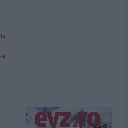
 de
axe