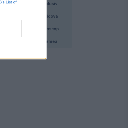
B’s List of
Exclusiv
Moldova
Horoscop
Vremea
e
din