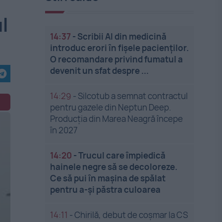
l
14:37
-
Scribii AI din medicină
introduc erori în fișele pacienților.
O recomandare privind fumatul a
devenit un sfat despre ...
14:29
-
Silcotub a semnat contractul
pentru gazele din Neptun Deep.
Producția din Marea Neagră începe
în 2027
14:20
-
Trucul care împiedică
hainele negre să se decoloreze.
Ce să pui în mașina de spălat
pentru a-și păstra culoarea
14:11
-
Chirilă, debut de coșmar la CS