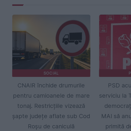
SOCIAL
P
CNAIR închide drumurile
PSD acu
pentru camioanele de mare
serviciu la 
tonaj. Restricțiile vizează
democrații
șapte județe aflate sub Cod
MAI să anu
Roșu de caniculă
primită d