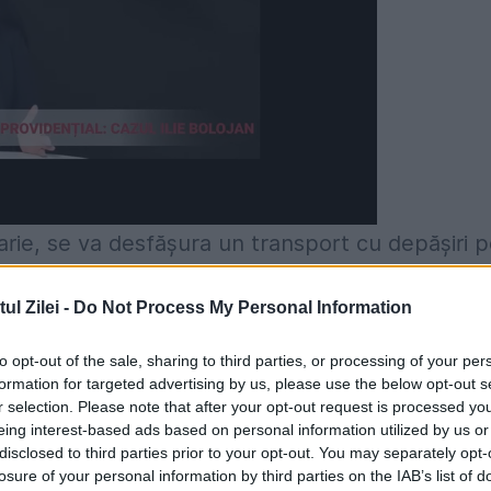
uarie, se va desfășura un transport cu depășiri 
l Zilei -
Do Not Process My Personal Information
viteza de deplasare urmând a fi adaptată
to opt-out of the sale, sharing to third parties, or processing of your per
rmitate OUG 195/2002 privind circulația pe
formation for targeted advertising by us, please use the below opt-out s
r selection. Please note that after your opt-out request is processed y
e a vehiculelor cu depășiri este de 70 km/oră.
eing interest-based ads based on personal information utilized by us or
stabilite de poliția rutieră, care asigură
disclosed to third parties prior to your opt-out. You may separately opt-
losure of your personal information by third parties on the IAB’s list of
l nu se va desfășura în perioadele și pe