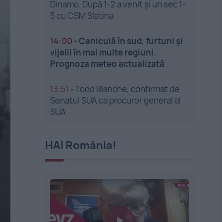
Dinamo. După 1-2 a venit și un sec 1-
5 cu CSM Slatina
14:00
-
Caniculă în sud, furtuni și
vijelii în mai multe regiuni.
Prognoza meteo actualizată
13:51
-
Todd Blanche, confirmat de
Senatul SUA ca procuror general al
SUA
HAI România!