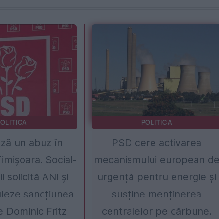
OLITICA
POLITICA
ză un abuz în
PSD cere activarea
Timișoara. Social-
mecanismului european d
 solicită ANI și
urgență pentru energie și
leze sancțiunea
susține menținerea
e Dominic Fritz
centralelor pe cărbune.