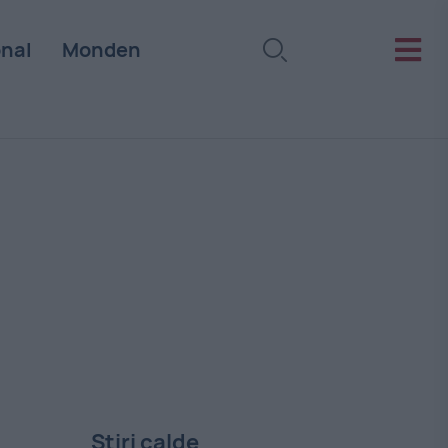
onal
Monden
Stiri calde