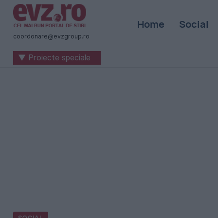
Știri
Home
Social
naționale
coordonare@evzgroup.ro
și
▼ Proiecte speciale
internaționale
|
România
-
Evenimentul
Zilei