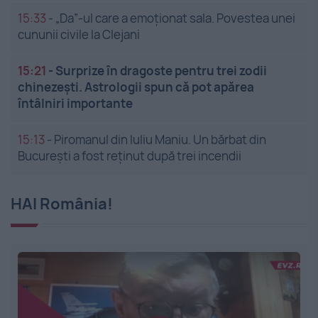
15:33
-
„Da”-ul care a emoționat sala. Povestea unei
cununii civile la Clejani
15:21
-
Surprize în dragoste pentru trei zodii
chinezești. Astrologii spun că pot apărea
întâlniri importante
15:13
-
Piromanul din Iuliu Maniu. Un bărbat din
București a fost reținut după trei incendii
HAI România!