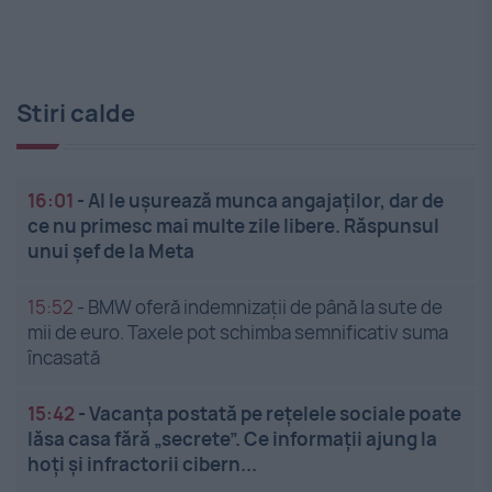
Stiri calde
16:01
-
AI le ușurează munca angajaților, dar de
ce nu primesc mai multe zile libere. Răspunsul
unui șef de la Meta
15:52
-
BMW oferă indemnizații de până la sute de
mii de euro. Taxele pot schimba semnificativ suma
încasată
15:42
-
Vacanța postată pe rețelele sociale poate
lăsa casa fără „secrete”. Ce informații ajung la
hoți și infractorii cibern...