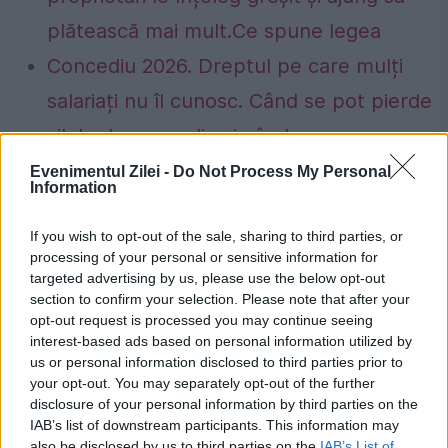
plătească mai mult.Ce spune legea
Concediu 2026. Dreptul pe care mulți
salariați nu îl cunosc. Când se pot pierde
zilele de concediu și când nu
Evenimentul Zilei -
Do Not Process My Personal
Information
If you wish to opt-out of the sale, sharing to third parties, or
Covid-19
Matei Balș
Pfizer
vaccin
processing of your personal or sensitive information for
targeted advertising by us, please use the below opt-out
valeriu gheorghita
section to confirm your selection. Please note that after your
opt-out request is processed you may continue seeing
interest-based ads based on personal information utilized by
us or personal information disclosed to third parties prior to
your opt-out. You may separately opt-out of the further
disclosure of your personal information by third parties on the
IAB’s list of downstream participants. This information may
also be disclosed by us to third parties on the
IAB’s List of