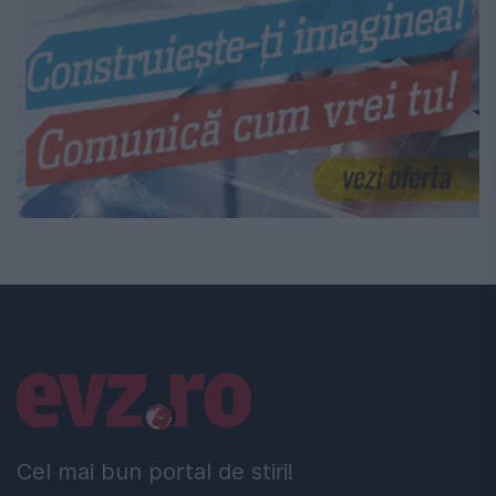
Linkuri utile
Cel mai bun portal de stiri!