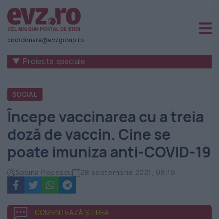
Știri
naționale
coordonare@evzgroup.ro
și
▼ Proiecte speciale
internaționale
|
SOCIAL
România
Începe vaccinarea cu a treia
-
doză de vaccin. Cine se
Evenimentul
poate imuniza anti-COVID-19
Zilei
Sabina Popescu
28 septembrie 2021, 08:19
COMENTEAZĂ ȘTIREA