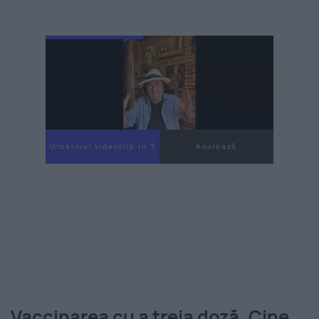
Următorul videoclip în 3
Anulează
Vaccinarea cu a treia doză. Cine