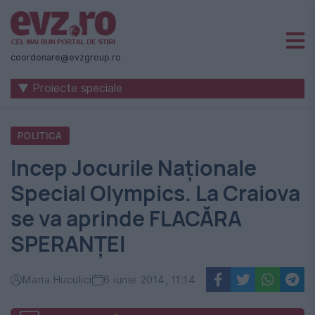
Știri
naționale
coordonare@evzgroup.ro
și
▼ Proiecte speciale
internaționale
|
POLITICA
România
Incep Jocurile Naţionale
-
Special Olympics. La Craiova
Evenimentul
se va aprinde FLACĂRA
Zilei
SPERANŢEI
Maria Huculici
6 iunie 2014, 11:14