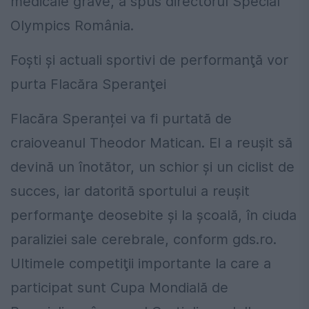
medicale grave, a spus directorul Special
Olympics România.
Foşti şi actuali sportivi de performanţă vor
purta Flacăra Speranţei
Flacăra Speranței va fi purtată de
craioveanul Theodor Matican. El a reuşit să
devină un înotător, un schior şi un ciclist de
succes, iar datorită sportului a reuşit
performanţe deosebite şi la şcoală, în ciuda
paraliziei sale cerebrale, conform gds.ro.
Ultimele competiţii importante la care a
participat sunt Cupa Mondială de