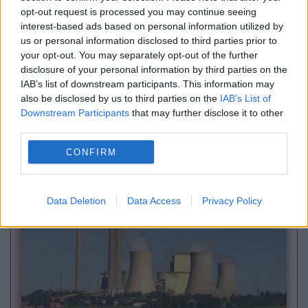
opt-out request is processed you may continue seeing
interest-based ads based on personal information utilized by
us or personal information disclosed to third parties prior to
your opt-out. You may separately opt-out of the further
disclosure of your personal information by third parties on the
IAB’s list of downstream participants. This information may
SPORT
also be disclosed by us to third parties on the
IAB’s List of
Downstream Participants
that may further disclose it to other
Universitatea Craiova - Petrolul Ploiești, 4-0.
third parties.
Victorie fără emoții pentru olteni, oaspeții nu
CONFIRM
au contat
Data Deletion
Data Access
Privacy Policy