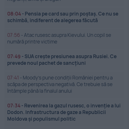
08:04
-
Pensia pe card sau prin poștaș. Ce nu se
schimbă, indiferent de alegerea făcută
07:56
-
Atac rusesc asupra Kievului. Un copil se
numără printre victime
07:49
-
SUA crește presiunea asupra Rusiei. Ce
prevede noul pachet de sancțiuni
07:41
-
Moody’s pune condiții României pentru a
scăpa de perspectiva negativă. Ce trebuie să se
întâmple până la finalul anului
07:34
-
Revenirea la gazul rusesc, o invenție a lui
Dodon. Infrastructura de gaze a Republicii
Moldova și populismul politic