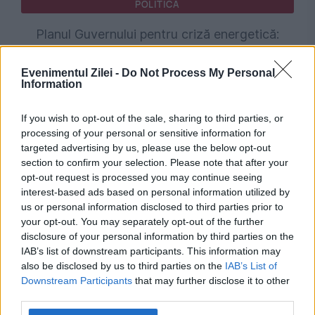
POLITICA
Planul Guvernului pentru criză energetică:
Restricții de consum pentru marii consumatori
Evenimentul Zilei -
Do Not Process My Personal
industriali. Ce se întâmplă cu populația și
Information
spitalele
If you wish to opt-out of the sale, sharing to third parties, or
processing of your personal or sensitive information for
targeted advertising by us, please use the below opt-out
section to confirm your selection. Please note that after your
opt-out request is processed you may continue seeing
interest-based ads based on personal information utilized by
us or personal information disclosed to third parties prior to
your opt-out. You may separately opt-out of the further
disclosure of your personal information by third parties on the
IAB’s list of downstream participants. This information may
also be disclosed by us to third parties on the
IAB’s List of
Downstream Participants
that may further disclose it to other
POLITICA
third parties.
Sorin Grindeanu: Parlamentul a evitat