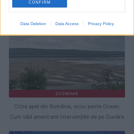
CONFIRM
pierderea a 5,8 miliarde de euro din PNRR și a
deblocat 16,7 miliarde din SAFE
Data Deletion
Data Access
Privacy Policy
ECONOMIE
Criza apei din România, ecou peste Ocean.
Cum văd americanii intervențiile de pe Dunăre