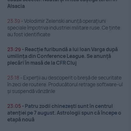
Alsacia
23:39
-
Volodimir Zelenski anunță operațiuni
speciale împotriva industriei militare ruse. Ce ținte
au fost identificate
23:29
-
Reacție furibundă a lui Ioan Varga după
umilința din Conference League. Se anunță
plecări în masă de la CFR Cluj
23:18
-
Experții au descoperit o breșă de securitate
în zeci de routere. Producătorul retrage software-ul
și suspendă vânzările
23:05
-
Patru zodii chinezești sunt în centrul
atenției pe 7 august. Astrologii spun că începe o
etapă nouă