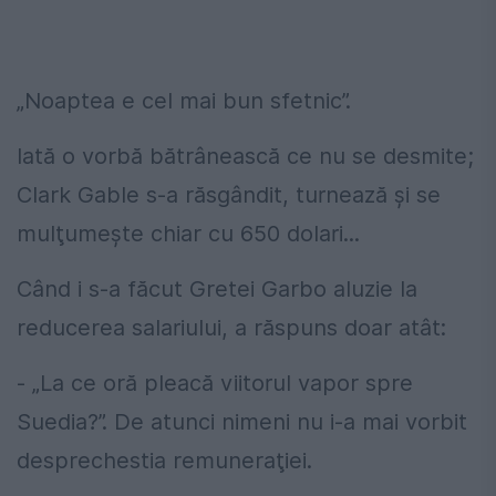
„Noaptea e cel mai bun sfetnic”.
Iată o vorbă bătrânească ce nu se desmite;
Clark Gable s-a răsgândit, turnează şi se
mulţumeşte chiar cu 650 dolari...
Când i s-a făcut Gretei Garbo aluzie la
reducerea salariului, a răspuns doar atât:
- „La ce oră pleacă viitorul vapor spre
Suedia?”. De atunci nimeni nu i-a mai vorbit
desprechestia remuneraţiei.