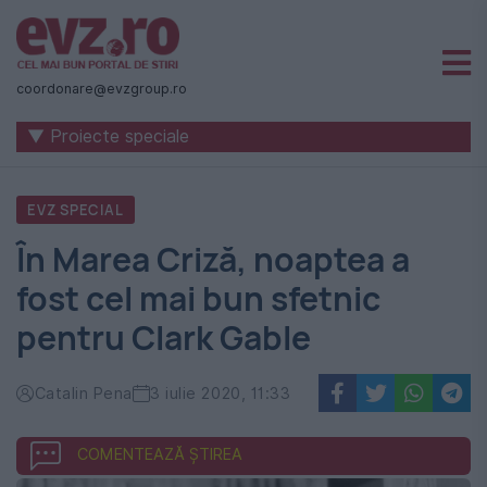
Știri
naționale
coordonare@evzgroup.ro
și
▼ Proiecte speciale
internaționale
|
EVZ SPECIAL
România
În Marea Criză, noaptea a
-
fost cel mai bun sfetnic
Evenimentul
pentru Clark Gable
Zilei
Catalin Pena
3 iulie 2020, 11:33
COMENTEAZĂ ȘTIREA