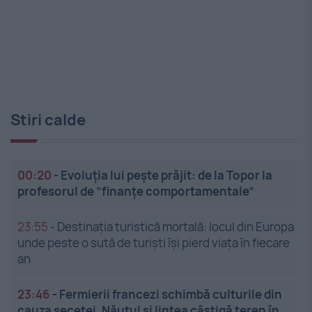
Stiri calde
00:20
-
Evoluția lui pește prăjit: de la Topor la
profesorul de ”finanțe comportamentale”
23:55
-
Destinația turistică mortală: locul din Europa
unde peste o sută de turiști își pierd viața în fiecare
an
23:46
-
Fermierii francezi schimbă culturile din
cauza secetei. Năutul și lintea câștigă teren în