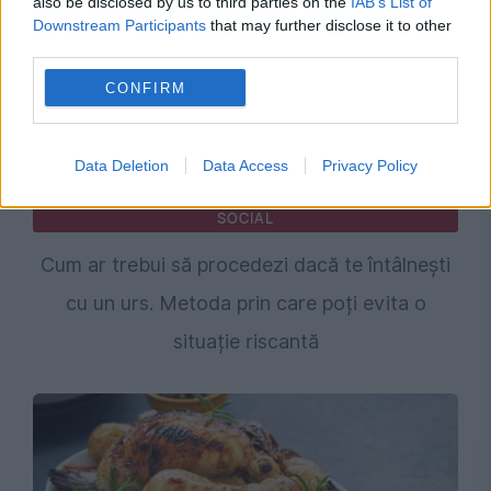
also be disclosed by us to third parties on the
IAB’s List of
Downstream Participants
that may further disclose it to other
third parties.
CONFIRM
Data Deletion
Data Access
Privacy Policy
SOCIAL
Cum ar trebui să procedezi dacă te întâlnești
cu un urs. Metoda prin care poți evita o
situație riscantă