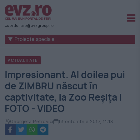
Știri
naționale
coordonare@evzgroup.ro
și
▼ Proiecte speciale
internaționale
|
ACTUALITATE
România
Impresionant. Al doilea pui
-
de ZIMBRU născut în
Evenimentul
captivitate, la Zoo Reșița I
Zilei
FOTO - VIDEO
Georgeta Petrovici
13 octombrie 2017, 11:13