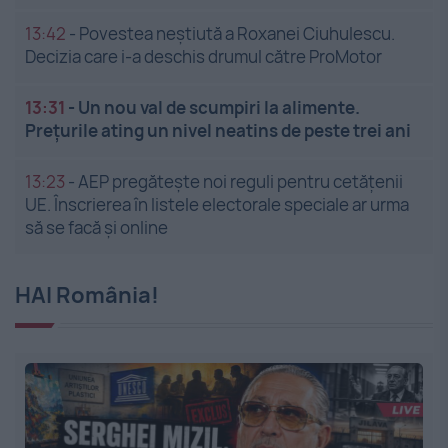
13:42
-
Povestea neștiută a Roxanei Ciuhulescu.
Decizia care i-a deschis drumul către ProMotor
13:31
-
Un nou val de scumpiri la alimente.
Prețurile ating un nivel neatins de peste trei ani
13:23
-
AEP pregătește noi reguli pentru cetățenii
UE. Înscrierea în listele electorale speciale ar urma
să se facă și online
HAI România!