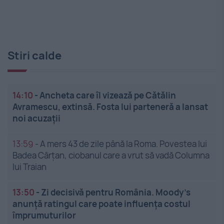
Stiri calde
14:10
-
Ancheta care îl vizează pe Cătălin
Avramescu, extinsă. Fosta lui parteneră a lansat
noi acuzații
13:59
-
A mers 43 de zile până la Roma. Povestea lui
Badea Cârțan, ciobanul care a vrut să vadă Columna
lui Traian
13:50
-
Zi decisivă pentru România. Moody’s
anunță ratingul care poate influența costul
împrumuturilor