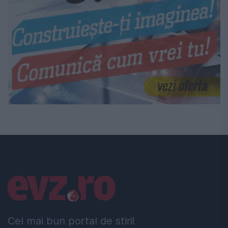
Linkuri utile
Cel mai bun portal de stiri!