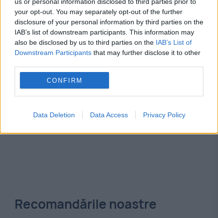
us or personal information disclosed to third parties prior to
cfr
pasarea
your opt-out. You may separately opt-out of the further
disclosure of your personal information by third parties on the
IAB’s list of downstream participants. This information may
also be disclosed by us to third parties on the
IAB’s List of
Downstream Participants
that may further disclose it to other
third parties.
CONFIRM
Data Deletion
Data Access
Privacy Policy
Recomandările noastre