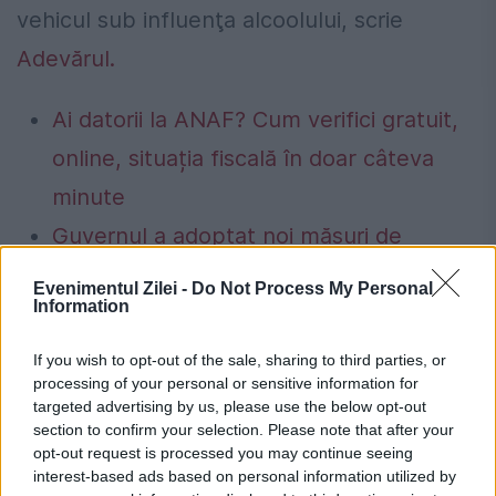
vehicul sub influenţa alcoolului, scrie
Adevărul.
Ai datorii la ANAF? Cum verifici gratuit,
online, situația fiscală în doar câteva
minute
Guvernul a adoptat noi măsuri de
siguranță pentru piața de energie
Evenimentul Zilei -
Do Not Process My Personal
Information
electrică. Transelectrica poate limita
consumul între orele 19:00 și 23:00 dacă
If you wish to opt-out of the sale, sharing to third parties, or
processing of your personal or sensitive information for
apar deficite în sistem
targeted advertising by us, please use the below opt-out
section to confirm your selection. Please note that after your
opt-out request is processed you may continue seeing
interest-based ads based on personal information utilized by