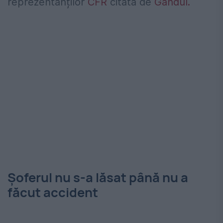
reprezentanților
CFR
citată de
Gândul.
Șoferul nu s-a lăsat până nu a
făcut accident