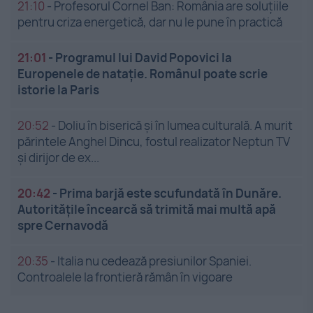
21:10
-
Profesorul Cornel Ban: România are soluțiile
pentru criza energetică, dar nu le pune în practică
21:01
-
Programul lui David Popovici la
Europenele de natație. Românul poate scrie
istorie la Paris
20:52
-
Doliu în biserică și în lumea culturală. A murit
părintele Anghel Dincu, fostul realizator Neptun TV
și dirijor de ex...
20:42
-
Prima barjă este scufundată în Dunăre.
Autoritățile încearcă să trimită mai multă apă
spre Cernavodă
20:35
-
Italia nu cedează presiunilor Spaniei.
Controalele la frontieră rămân în vigoare