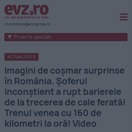
Știri
naționale
coordonare@evzgroup.ro
și
▼ Proiecte speciale
internaționale
|
ACTUALITATE
România
Imagini de coșmar surprinse
-
în România. Șoferul
Evenimentul
inconștient a rupt barierele
Zilei
de la trecerea de cale ferată!
Trenul venea cu 160 de
kilometri la oră! Video