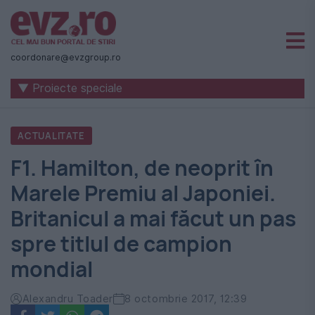
Știri
naționale
coordonare@evzgroup.ro
și
▼ Proiecte speciale
internaționale
|
ACTUALITATE
România
F1. Hamilton, de neoprit în
-
Marele Premiu al Japoniei.
Evenimentul
Britanicul a mai făcut un pas
Zilei
spre titlul de campion
mondial
Alexandru Toader
8 octombrie 2017, 12:39