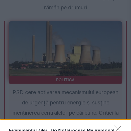
rămân pe drumuri
POLITICA
PSD cere activarea mecanismului european
de urgență pentru energie și susține
menținerea centralelor pe cărbune. Critici la
adresa lui Bolojan
Evenimentul Zilei -
Do Not Process My Personal