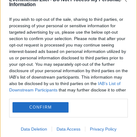
Information
If you wish to opt-out of the sale, sharing to third parties, or
processing of your personal or sensitive information for
targeted advertising by us, please use the below opt-out
section to confirm your selection. Please note that after your
opt-out request is processed you may continue seeing
interest-based ads based on personal information utilized by
us or personal information disclosed to third parties prior to
your opt-out. You may separately opt-out of the further
SOCIAL
disclosure of your personal information by third parties on the
IAB’s list of downstream participants. This information may
Concedieri la unul dintre cei mai mari
also be disclosed by us to third parties on the
IAB’s List of
Downstream Participants
that may further disclose it to other
producători auto din lume. 8.000 de posturi
third parties.
dispar până în 2027
CONFIRM
Data Deletion
Data Access
Privacy Policy