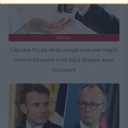
SOCIAL
Capcana fiscală de la cumpărarea unei mașini.
Contractul poate fi nul dacă lipsește acest
document