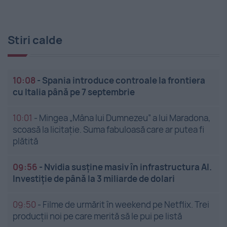
Stiri calde
10:08
-
Spania introduce controale la frontiera
cu Italia până pe 7 septembrie
10:01
-
Mingea „Mâna lui Dumnezeu” a lui Maradona,
scoasă la licitație. Suma fabuloasă care ar putea fi
plătită
09:56
-
Nvidia susține masiv în infrastructura AI.
Investiție de până la 3 miliarde de dolari
09:50
-
Filme de urmărit în weekend pe Netflix. Trei
producții noi pe care merită să le pui pe listă