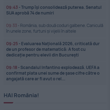
09:43
-
Trump își consolidează puterea. Senatul
SUA aprobă 74 de numiri
09:33
-
România, sub două coduri galbene. Caniculă
în unele zone, furtuni și vijelii în altele
09:25
-
Evaluarea Națională 2026, criticată dur
de un profesor de matematică: A fost cu
dedicație pentru elevii din București
09:18
-
Scandalul Infantino explodează. UEFA a
confirmat plata unei sume de șase cifre către o
angajată care ar fi avut o rel...
HAI România!